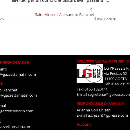
allertati per un uomo che disturbava i passanti. ...
di
Saint-Vincent
Alessandro Bianchet
026
il 05/08/2026
CONCESSIONARIA DI PUBBLIC
E RESPONSABILE
LG PRESSE S.R.
anti
via Festaz, 52
i@gazzettamatin.com
11100 AOSTA
NE
Tel: 0165.2317
Fax: 0165.1820141
o Bianchet
E-mail
segreteria@lgpresse.co
t@gazzettamatin.com
RESPONSABILE DI AGENZIA
enal
Arianna Gori Chisari
gazzettamatin.com
E-mail
a.chisari@lgpresse.com
d
Account
azzettamatin.com