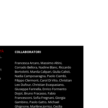
ITÀ
COLLABORATORI
L.
Francesca Arcaro, Massimo Altini,
Corrado Bellora, Nadine Blanc, Riccardo
11
Bortolotti, Manila Calipari, Giulia Calisti,
Nadia Camposaragna, Paolo Ciambi,
m
Filippo Clermont, Carol Di Vito, Christian
Leo Dufour, Christian Evaspasiano,
Giuseppe Farinella, Enrico Formento
Dojot, Bruno Fracasso, Fabio
Francesconi, Sofia Fregnani, Giorgia
Gambino, Paolo Gatto, Michael
Ghignone, Marlène Jorrioz, Cecilia