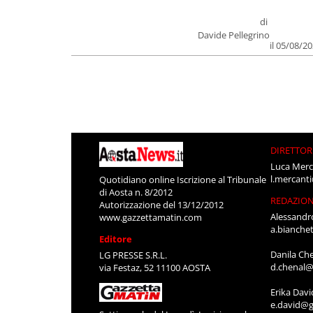
di
Davide Pellegrino
il 05/08/2
DIRETTOR
Luca Merc
l.mercant
Quotidiano online Iscrizione al Tribunale
di Aosta n. 8/2012
REDAZIO
Autorizzazione del 13/12/2012
Alessandr
www.gazzettamatin.com
a.bianche
Editore
Danila Ch
LG PRESSE S.R.L.
d.chenal@
via Festaz, 52 11100 AOSTA
Erika Davi
e.david@g