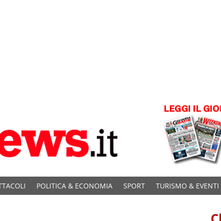
TTACOLI
POLITICA & ECONOMIA
SPORT
TURISMO & EVENTI
C