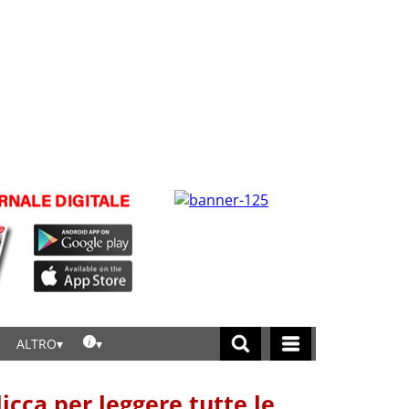
ALTRO
licca per leggere tutte le