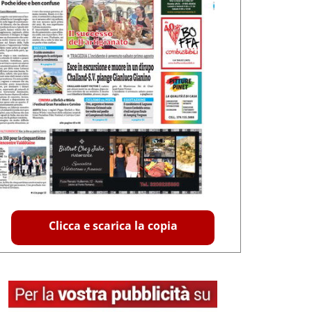
Clicca e scarica la copia