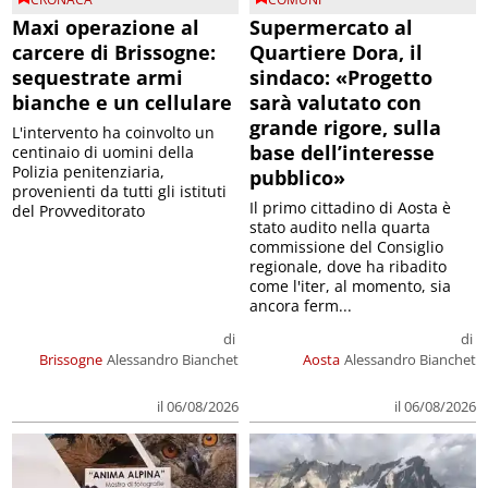
Maxi operazione al
Supermercato al
carcere di Brissogne:
Quartiere Dora, il
sequestrate armi
sindaco: «Progetto
bianche e un cellulare
sarà valutato con
grande rigore, sulla
L'intervento ha coinvolto un
base dell’interesse
centinaio di uomini della
Polizia penitenziaria,
pubblico»
provenienti da tutti gli istituti
Il primo cittadino di Aosta è
del Provveditorato
stato audito nella quarta
commissione del Consiglio
regionale, dove ha ribadito
come l'iter, al momento, sia
ancora ferm...
di
di
Brissogne
Alessandro Bianchet
Aosta
Alessandro Bianchet
il 06/08/2026
il 06/08/2026