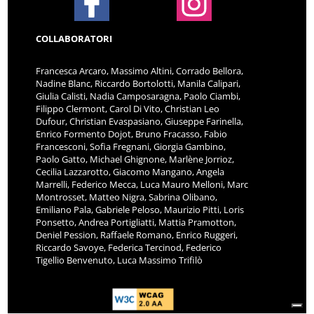
COLLABORATORI
Francesca Arcaro, Massimo Altini, Corrado Bellora,
Nadine Blanc, Riccardo Bortolotti, Manila Calipari,
Giulia Calisti, Nadia Camposaragna, Paolo Ciambi,
Filippo Clermont, Carol Di Vito, Christian Leo
Dufour, Christian Evaspasiano, Giuseppe Farinella,
Enrico Formento Dojot, Bruno Fracasso, Fabio
Francesconi, Sofia Fregnani, Giorgia Gambino,
Paolo Gatto, Michael Ghignone, Marlène Jorrioz,
Cecilia Lazzarotto, Giacomo Mangano, Angela
Marrelli, Federico Mecca, Luca Mauro Melloni, Marc
Montrosset, Matteo Nigra, Sabrina Olibano,
Emiliano Pala, Gabriele Peloso, Maurizio Pitti, Loris
Ponsetto, Andrea Portigliatti, Mattia Pramotton,
Deniel Pession, Raffaele Romano, Enrico Ruggeri,
Riccardo Savoye, Federica Tercinod, Federico
Tigellio Benvenuto, Luca Massimo Trifilò