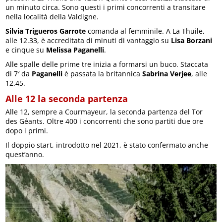
un minuto circa. Sono questi i primi concorrenti a transitare
nella località della Valdigne.
Silvia Trigueros Garrote
comanda al femminile. A La Thuile,
alle 12.33, è accreditata di minuti di vantaggio su
Lisa Borzani
e cinque su
Melissa Paganelli
.
Alle spalle delle prime tre inizia a formarsi un buco. Staccata
di 7′ da
Paganelli
è passata la britannica
Sabrina Verjee
, alle
12.45.
Alle 12 la seconda partenza
Alle 12, sempre a Courmayeur, la seconda partenza del Tor
des Géants. Oltre 400 i concorrenti che sono partiti due ore
dopo i primi.
Il doppio start, introdotto nel 2021, è stato confermato anche
quest’anno.
Video
Player