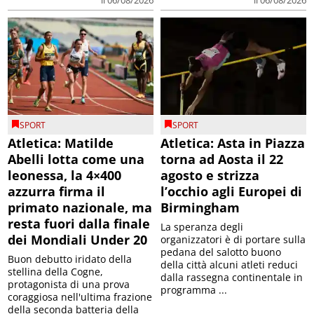
SPORT
SPORT
Atletica: Matilde
Atletica: Asta in Piazza
Abelli lotta come una
torna ad Aosta il 22
leonessa, la 4×400
agosto e strizza
azzurra firma il
l’occhio agli Europei di
primato nazionale, ma
Birmingham
resta fuori dalla finale
La speranza degli
dei Mondiali Under 20
organizzatori è di portare sulla
pedana del salotto buono
Buon debutto iridato della
della città alcuni atleti reduci
stellina della Cogne,
dalla rassegna continentale in
protagonista di una prova
programma ...
coraggiosa nell'ultima frazione
della seconda batteria della