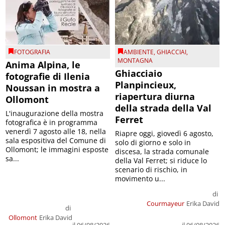
FOTOGRAFIA
AMBIENTE
,
GHIACCIAI
,
MONTAGNA
Anima Alpina, le
Ghiacciaio
fotografie di Ilenia
Planpincieux,
Noussan in mostra a
riapertura diurna
Ollomont
della strada della Val
L'inaugurazione della mostra
Ferret
fotografica è in programma
venerdì 7 agosto alle 18, nella
Riapre oggi, giovedì 6 agosto,
sala espositiva del Comune di
solo di giorno e solo in
Ollomont; le immagini esposte
discesa, la strada comunale
sa...
della Val Ferret; si riduce lo
scenario di rischio, in
movimento u...
di
Courmayeur
Erika David
di
Ollomont
Erika David
il 06/08/2026
il 06/08/2026