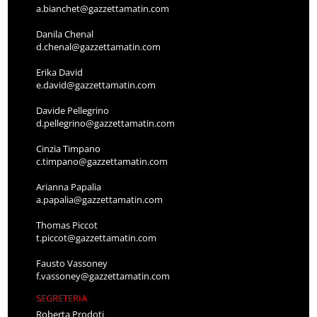
a.bianchet@gazzettamatin.com
Danila Chenal
d.chenal@gazzettamatin.com
Erika David
e.david@gazzettamatin.com
Davide Pellegrino
d.pellegrino@gazzettamatin.com
Cinzia Timpano
c.timpano@gazzettamatin.com
Arianna Papalia
a.papalia@gazzettamatin.com
Thomas Piccot
t.piccot@gazzettamatin.com
Fausto Vassoney
f.vassoney@gazzettamatin.com
SEGRETERIA
Roberta Prodoti