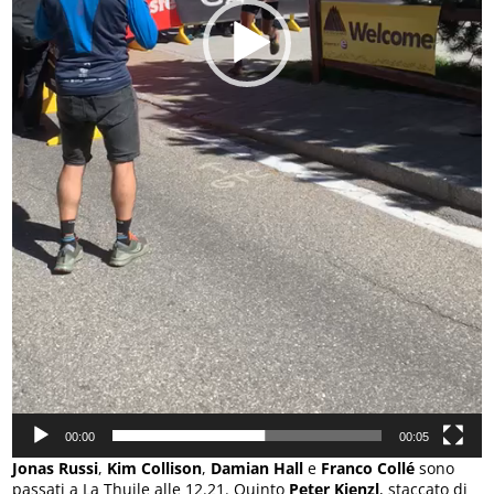
00:00
00:05
Jonas Russi
,
Kim Collison
,
Damian Hall
e
Franco Collé
sono
passati a La Thuile alle 12.21. Quinto
Peter Kienzl
, staccato di