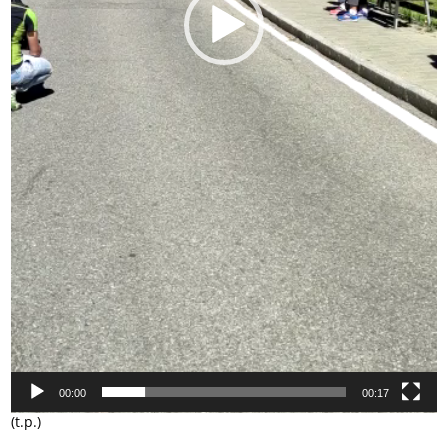
00:00
00:17
(t.p.)