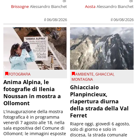
di
di
Brissogne
Alessandro Bianchet
Aosta
Alessandro Bianchet
il 06/08/2026
il 06/08/2026
FOTOGRAFIA
AMBIENTE
,
GHIACCIAI
,
MONTAGNA
Anima Alpina, le
Ghiacciaio
fotografie di Ilenia
Planpincieux,
Noussan in mostra a
riapertura diurna
Ollomont
della strada della Val
L'inaugurazione della mostra
Ferret
fotografica è in programma
venerdì 7 agosto alle 18, nella
Riapre oggi, giovedì 6 agosto,
sala espositiva del Comune di
solo di giorno e solo in
Ollomont; le immagini esposte
discesa, la strada comunale