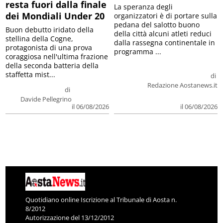
resta fuori dalla finale
La speranza degli
dei Mondiali Under 20
organizzatori è di portare sulla
pedana del salotto buono
Buon debutto iridato della
della città alcuni atleti reduci
stellina della Cogne,
dalla rassegna continentale in
protagonista di una prova
programma ...
coraggiosa nell'ultima frazione
della seconda batteria della
staffetta mist...
di
Redazione Aostanews.it
di
Davide Pellegrino
il 06/08/2026
il 06/08/2026
Quotidiano online Iscrizione al Tribunale di Aosta n.
8/2012
Autorizzazione del 13/12/2012