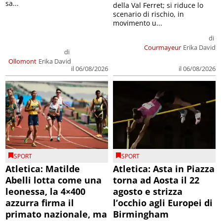
sa...
della Val Ferret; si riduce lo
scenario di rischio, in
movimento u...
di
Courmayeur
Erika David
di
Ollomont
Erika David
il 06/08/2026
il 06/08/2026
SPORT
SPORT
Atletica: Matilde
Atletica: Asta in Piazza
Abelli lotta come una
torna ad Aosta il 22
leonessa, la 4×400
agosto e strizza
azzurra firma il
l’occhio agli Europei di
primato nazionale, ma
Birmingham