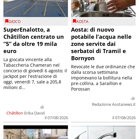
GIOCO
AOSTA
SuperEnalotto, a
Aosta: di nuovo
Châtillon centrato un
potabile l’acqua nelle
“5” da oltre 19 mila
zone servite dai
euro
serbatoi di Tramil e
Bornyon
La giocata vincente alla
Tabaccheria Chameran nel
Revocate le due ordinanze che
concorso di giovedì 6 agosto; il
dalla scorsa settimana
jackpot per l'estrazione di
imponevano la bollitura nella
oggi, venerdì 7, sale a 205,8
pre-collina, a Saraillon e
milioni d...
Porossan
di
Redazione Aostanews.it
di
Châtillon
Erika David
il 07/08/2026
il 07/08/2026