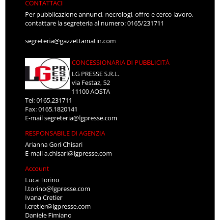
CONTATTACI
Per pubblicazione annunci, necrologi, offro e cerco lavoro,
contattare la segreteria al numero: 0165/231711
segreteria@gazzettamatin.com
CONCESSIONARIA DI PUBBLICITÀ
LG PRESSE S.R.L.
via Festaz, 52
11100 AOSTA
Tel: 0165.231711
Fax: 0165.1820141
E-mail
segreteria@lgpresse.com
RESPONSABILE DI AGENZIA
Arianna Gori Chisari
E-mail
a.chisari@lgpresse.com
Account
Luca Torino
l.torino@lgpresse.com
Ivana Cretier
i.cretier@lgpresse.com
Daniele Fimiano