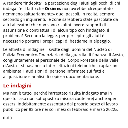
A rendere “indebita” la percezione degli aiuti agli occhi di chi
indaga c’è il fatto che
Orsières
non avrebbe «frequentato
nemmeno saltuariamente» quei pascoli. In realtà, sempre
secondo gli inquirenti, le zone sarebbero state pascolate da
altri allevatori che non sono risultati avere rapporti di
assunzione o contrattuali di alcun tipo con l’indagato. Il
problema? Secondo la legge, per percepire gli aiuti è
necessario portare i propri capi di bestiame in alpeggio.
Le attività di indagine – svolte dagli uomini del Nucleo di
Polizia Economico-Finanziaria della guardia di finanza di Aosta,
congiuntamente al personale del Corpo Forestale della Valle
d’Aosta – si basano su intercettazioni telefoniche, captazioni
ambientali, audizioni di persone informate sui fatti e
acquisizione e analisi di copiosa documentazione.
Le indagini
Ma non è tutto, perché l’arrestato risulta indagato (ma in
questo caso non sottoposto a misura cautelare) anche «per
essersi indebitamente assentato dal proprio posto di lavoro
pubblico per 83 ore nei soli mesi di febbraio e marzo 2022».
(f.d.)