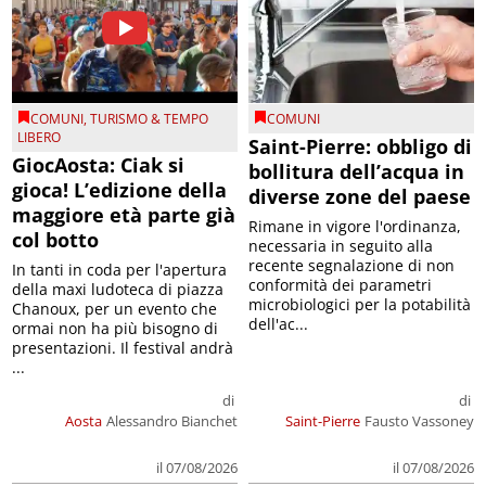
COMUNI
,
TURISMO & TEMPO
COMUNI
LIBERO
Saint-Pierre: obbligo di
GiocAosta: Ciak si
bollitura dell’acqua in
gioca! L’edizione della
diverse zone del paese
maggiore età parte già
Rimane in vigore l'ordinanza,
col botto
necessaria in seguito alla
recente segnalazione di non
In tanti in coda per l'apertura
conformità dei parametri
della maxi ludoteca di piazza
microbiologici per la potabilità
Chanoux, per un evento che
dell'ac...
ormai non ha più bisogno di
presentazioni. Il festival andrà
...
di
di
Aosta
Alessandro Bianchet
Saint-Pierre
Fausto Vassoney
il 07/08/2026
il 07/08/2026