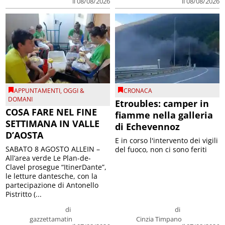
il 08/08/2026
il 08/08/2026
APPUNTAMENTI
,
OGGI &
CRONACA
DOMANI
Etroubles: camper in
COSA FARE NEL FINE
fiamme nella galleria
SETTIMANA IN VALLE
di Echevennoz
D’AOSTA
E in corso l'intervento dei vigili
SABATO 8 AGOSTO ALLEIN –
del fuoco, non ci sono feriti
All’area verde Le Plan-de-
Clavel prosegue “ItinerDante”,
le letture dantesche, con la
partecipazione di Antonello
Pistritto (...
di
di
gazzettamatin
Cinzia Timpano