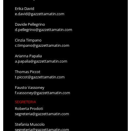
Erika David
e.david@gazzettamatin.com
Davide Pellegrino
d.pellegrino@gazzettamatin.com
Cinzia Timpano
c.timpano@gazzettamatin.com
Arianna Papalia
a.papalia@gazzettamatin.com
Thomas Piccot
t.piccot@gazzettamatin.com
Fausto Vassoney
f.vassoney@gazzettamatin.com
SEGRETERIA
Roberta Prodoti
segreteria@gazzettamatin.com
Stefania Muscolo
segreteria@gazzettamatin.com