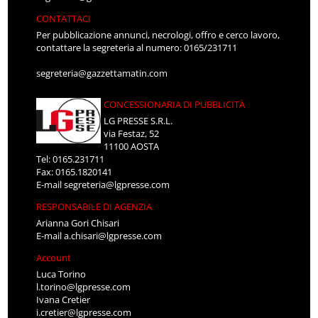
CONTATTACI
Per pubblicazione annunci, necrologi, offro e cerco lavoro,
contattare la segreteria al numero: 0165/231711
segreteria@gazzettamatin.com
CONCESSIONARIA DI PUBBLICITÀ
LG PRESSE S.R.L.
via Festaz, 52
11100 AOSTA
Tel: 0165.231711
Fax: 0165.1820141
E-mail
segreteria@lgpresse.com
RESPONSABILE DI AGENZIA
Arianna Gori Chisari
E-mail
a.chisari@lgpresse.com
Account
Luca Torino
l.torino@lgpresse.com
Ivana Cretier
i.cretier@lgpresse.com