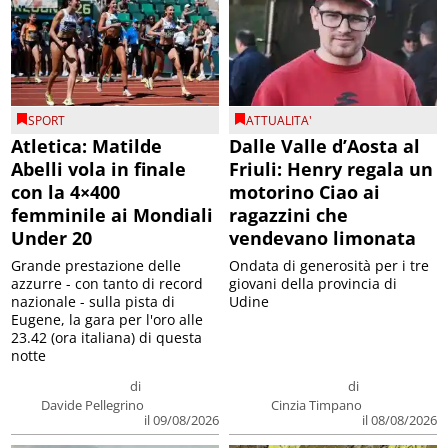
SPORT
ATTUALITA'
Atletica: Matilde
Dalle Valle d’Aosta al
Abelli vola in finale
Friuli: Henry regala un
con la 4×400
motorino Ciao ai
femminile ai Mondiali
ragazzini che
Under 20
vendevano limonata
Grande prestazione delle
Ondata di generosità per i tre
azzurre - con tanto di record
giovani della provincia di
nazionale - sulla pista di
Udine
Eugene, la gara per l'oro alle
23.42 (ora italiana) di questa
notte
di
di
Davide Pellegrino
Cinzia Timpano
il 09/08/2026
il 08/08/2026