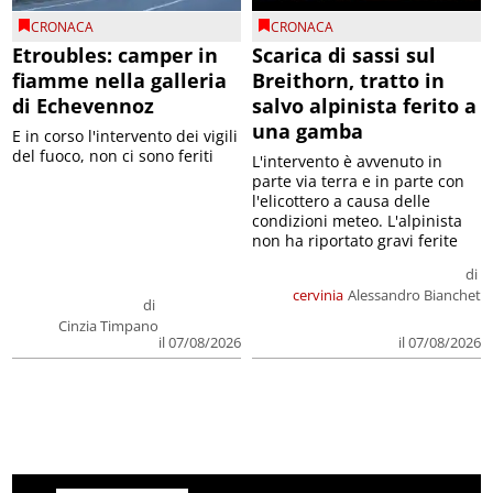
CRONACA
CRONACA
Etroubles: camper in
Scarica di sassi sul
fiamme nella galleria
Breithorn, tratto in
di Echevennoz
salvo alpinista ferito a
una gamba
E in corso l'intervento dei vigili
del fuoco, non ci sono feriti
L'intervento è avvenuto in
parte via terra e in parte con
l'elicottero a causa delle
condizioni meteo. L'alpinista
non ha riportato gravi ferite
di
cervinia
Alessandro Bianchet
di
Cinzia Timpano
il 07/08/2026
il 07/08/2026