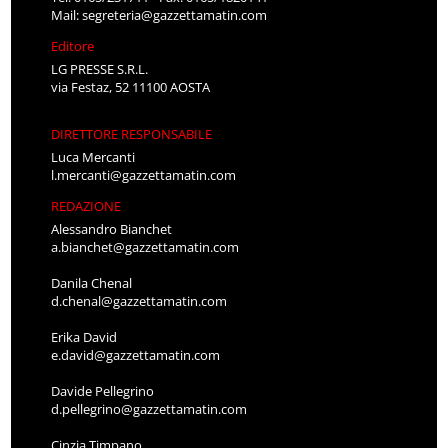
Mail:
segreteria@gazzettamatin.com
Editore
LG PRESSE S.R.L.
via Festaz, 52 11100 AOSTA
DIRETTORE RESPONSABILE
Luca Mercanti
l.mercanti@gazzettamatin.com
REDAZIONE
Alessandro Bianchet
a.bianchet@gazzettamatin.com
Danila Chenal
d.chenal@gazzettamatin.com
Erika David
e.david@gazzettamatin.com
Davide Pellegrino
d.pellegrino@gazzettamatin.com
Cinzia Timpano