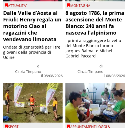
ATTUALITA'
MONTAGNA
Dalle Valle d’Aosta al
8 agosto 1786, la prima
Friuli: Henry regala un
ascensione del Monte
motorino Ciao ai
Bianco: 240 anni fa
ragazzini che
nasceva l’alpinismo
vendevano limonata
I primi a raggiungere la vetta
del Monte Bianco furono
Ondata di generosità per i tre
Jacques Balmat e Michel
giovani della provincia di
Gabriel Paccard
Udine
di
di
Cinzia Timpano
Cinzia Timpano
il 08/08/2026
il 08/08/2026
SPORT
APPUNTAMENTI
,
OGGI &