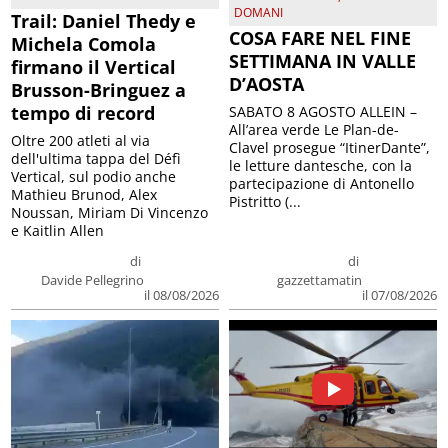
DOMANI
Trail: Daniel Thedy e
COSA FARE NEL FINE
Michela Comola
SETTIMANA IN VALLE
firmano il Vertical
D’AOSTA
Brusson-Bringuez a
tempo di record
SABATO 8 AGOSTO ALLEIN –
All’area verde Le Plan-de-
Oltre 200 atleti al via
Clavel prosegue “ItinerDante”,
dell'ultima tappa del Défì
le letture dantesche, con la
Vertical, sul podio anche
partecipazione di Antonello
Mathieu Brunod, Alex
Pistritto (...
Noussan, Miriam Di Vincenzo
e Kaitlin Allen
di
di
Davide Pellegrino
gazzettamatin
il 08/08/2026
il 07/08/2026