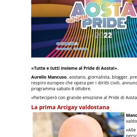
«Tutte e tutti insieme al Pride di Aosta!».
Aurelio Mancuso
, aostano, giornalista, blogger, pre
respiro europeo che opera per i diritti civili, annun
programma sabato 8 ottobre.
«Parteciperò con grande emozione al Pride di Aosta
La prima Arcigay valdostana
Manc
valdo
«Alle
perso