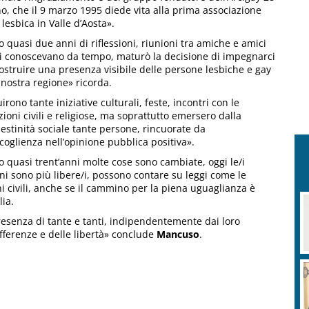
o, che il 9 marzo 1995 diede vita alla prima associazione
 lesbica in Valle d’Aosta».
 quasi due anni di riflessioni, riunioni tra amiche e amici
i conoscevano da tempo, maturò la decisione di impegnarci
ostruire una presenza visibile delle persone lesbiche e gay
 nostra regione» ricorda.
irono tante iniziative culturali, feste, incontri con le
uzioni civili e religiose, ma soprattutto emersero dalla
estinità sociale tante persone, rincuorate da
coglienza nell’opinione pubblica positiva».
 quasi trent’anni molte cose sono cambiate, oggi le/i
ni sono più libere/i, possono contare su leggi come le
i civili, anche se il cammino per la piena uguaglianza è
lia.
presenza di tante e tanti, indipendentemente dai loro
ifferenze e delle libertà» conclude
Mancuso
.