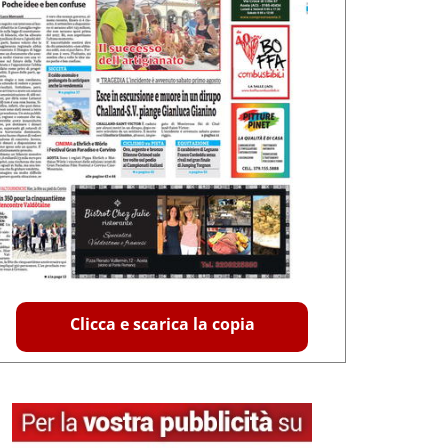
Clicca e scarica la copia