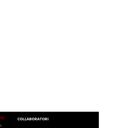
ITÀ
COLLABORATORI
L.