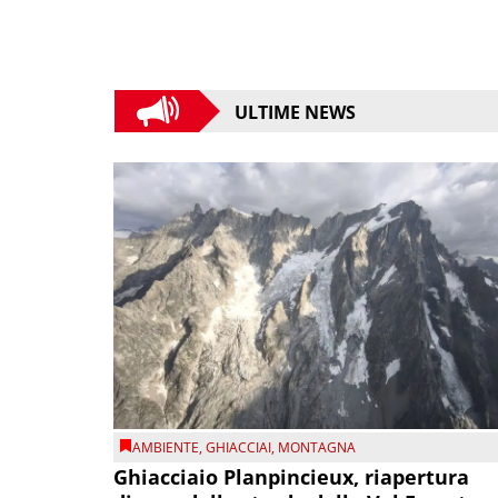
ULTIME NEWS
AMBIENTE
,
GHIACCIAI
,
MONTAGNA
Ghiacciaio Planpincieux, riapertura