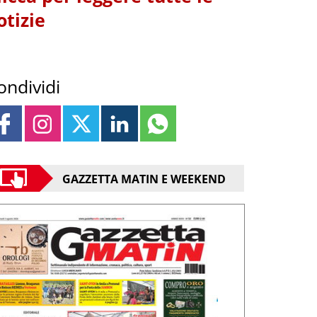
otizie
ondividi
GAZZETTA MATIN E WEEKEND