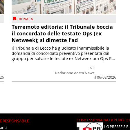
CRONACA
Terremoto editoria: il Tribunale boccia
il concordato delle testate Ops (ex
Netweek); si dimette l’ad
Il Tribunale di Lecco ha giudicato inammissibile la
domanda di concordato preventivo presentata dal
gruppo per salvare le testate ex Netweek ora Ops R...
di
Redazione Aosta News
026
il 06/08/2026
CONCESSIONARIA DI PUBBLIC
E RESPONSABILE
LG PRESSE S.R.
anti