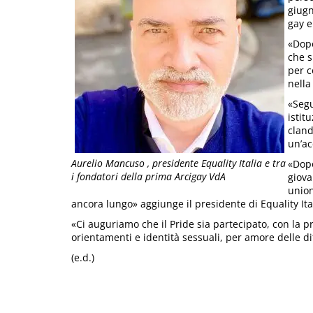
giugn
gay e
«Dopo
che s
per c
nella
«Segu
istit
cland
un’ac
Aurelio Mancuso , presidente Equality Italia e tra
«Dopo
i fondatori della prima Arcigay VdA
giova
union
ancora lungo» aggiunge il presidente di Equality Ita
«Ci auguriamo che il Pride sia partecipato, con la 
orientamenti e identità sessuali, per amore delle d
(e.d.)