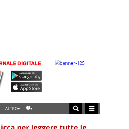
ALTRO
licca per leggere tutte le