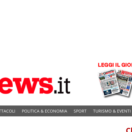
TTACOLI
POLITICA & ECONOMIA
SPORT
TURISMO & EVENTI
C