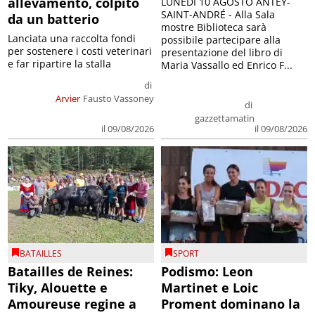
allevamento, colpito
LUNEDÌ 10 AGOSTO ANTEY-
SAINT-ANDRÉ - Alla Sala
da un batterio
mostre Biblioteca sarà
Lanciata una raccolta fondi
possibile partecipare alla
per sostenere i costi veterinari
presentazione del libro di
e far ripartire la stalla
Maria Vassallo ed Enrico F...
di
Arvier
Fausto Vassoney
di
gazzettamatin
il 09/08/2026
il 09/08/2026
BATAILLES
SPORT
Batailles de Reines:
Podismo: Leon
Tiky, Alouette e
Martinet e Loic
Amoureuse regine a
Proment dominano la