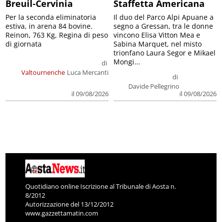
Breuil-Cervinia
Staffetta Americana
Per la seconda eliminatoria
Il duo del Parco Alpi Apuane a
estiva, in arena 84 bovine.
segno a Gressan, tra le donne
Reinon, 763 Kg, Regina di peso
vincono Elisa Vitton Mea e
di giornata
Sabina Marquet, nel misto
trionfano Laura Segor e Mikael
Mongi...
di
Valtournenche
Luca Mercanti
di
Davide Pellegrino
il 09/08/2026
il 09/08/2026
Quotidiano online Iscrizione al Tribunale di Aosta n.
8/2012
Autorizzazione del 13/12/2012
www.gazzettamatin.com