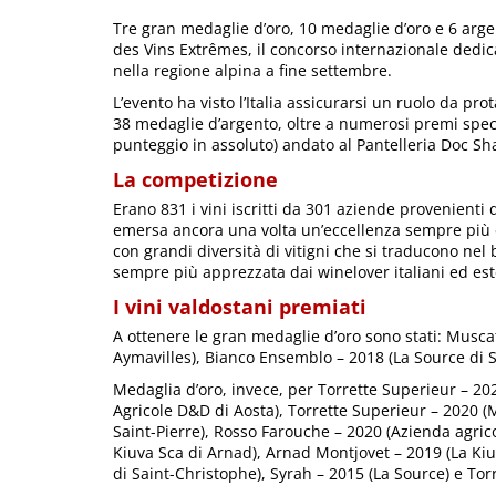
Tre gran medaglie d’oro, 10 medaglie d’oro e 6 argen
des Vins Extrêmes, il concorso internazionale dedica
nella regione alpina a fine settembre.
L’evento ha visto l’Italia assicurarsi un ruolo da pr
38 medaglie d’argento, oltre a numerosi premi speci
punteggio in assoluto) andato al Pantelleria Doc S
La competizione
Erano 831 i vini iscritti da 301 aziende provenienti
emersa ancora una volta un’eccellenza sempre più el
con grandi diversità di vitigni che si traducono nel 
sempre più apprezzata dai winelover italiani ed est
I vini valdostani premiati
A ottenere le gran medaglie d’oro sono stati: Musca
Aymavilles), Bianco Ensemblo – 2018 (La Source di Sa
Medaglia d’oro, invece, per Torrette Superieur – 2
Agricole D&D di Aosta), Torrette Superieur – 2020 (
Saint-Pierre), Rosso Farouche – 2020 (Azienda agric
Kiuva Sca di Arnad), Arnad Montjovet – 2019 (La Ki
di Saint-Christophe), Syrah – 2015 (La Source) e Torr