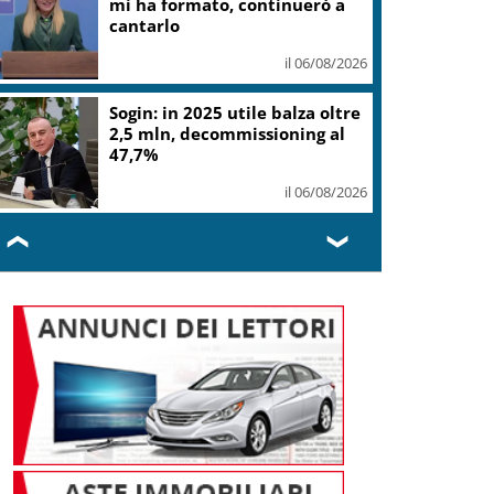
gelato
il 06/08/2026
L.elettorale, tornano
malumori su alternanza,
donne Fi chiedono quote vere
il 06/08/2026
❮
❯