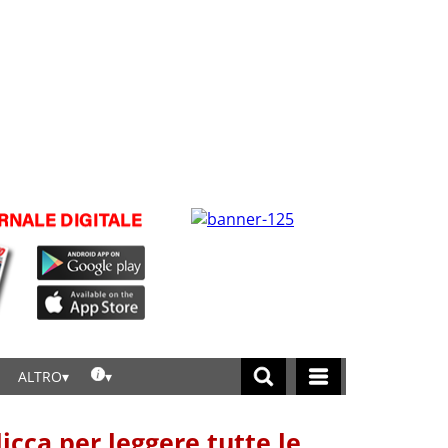
ALTRO
licca per leggere tutte le