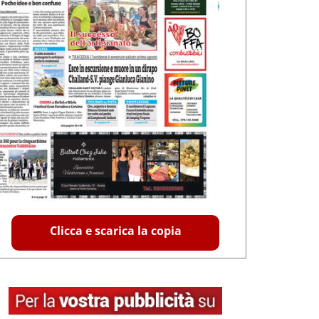
Clicca e scarica la copia