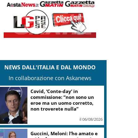
NEWS DALL'ITALIA E DAL MONDO
In collaborazione con Askanews
“Una notte di Casanova” di
Migliorini chiude Festival
teatro Volterra
il 06/08/2026
Valle d’Aosta, torna la festa
del lardo di Arnad: c’è anche il