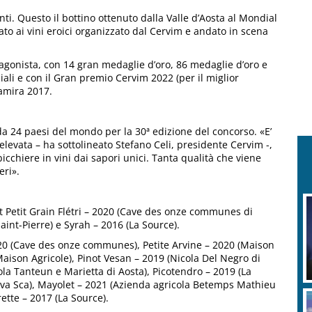
ti. Questo il bottino ottenuto dalla Valle d’Aosta al Mondial
to ai vini eroici organizzato dal Cervim e andato in scena
otagonista, con 14 gran medaglie d’oro, 86 medaglie d’oro e
ali e con il Gran premio Cervim 2022 (per il miglior
hamira 2017.
 da 24 paesi del mondo per la 30ª edizione del concorso. «E’
evata – ha sottolineato Stefano Celi, presidente Cervim -,
bicchiere in vini dai sapori unici. Tanta qualità che viene
eri».
t Petit Grain Flétri – 2020 (Cave des onze communes di
int-Pierre) e Syrah – 2016 (La Source).
020 (Cave des onze communes), Petite Arvine – 2020 (Maison
Maison Agricole), Pinot Vesan – 2019 (Nicola Del Negro di
ola Tanteun e Marietta di Aosta), Picotendro – 2019 (La
uva Sca), Mayolet – 2021 (Azienda agricola Betemps Mathieu
ette – 2017 (La Source).