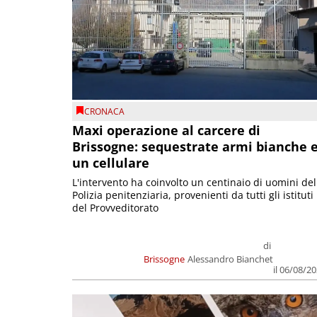
CRONACA
Maxi operazione al carcere di
Brissogne: sequestrate armi bianche 
un cellulare
L'intervento ha coinvolto un centinaio di uomini del
Polizia penitenziaria, provenienti da tutti gli istituti
del Provveditorato
di
Brissogne
Alessandro Bianchet
il 06/08/2