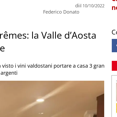
di
il
10/10/2022
n
Federico Donato
C
rêmes: la Valle d’Aosta
ie
isto i vini valdostani portare a casa 3 gran
 argenti