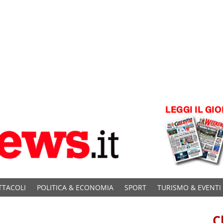
TTACOLI
POLITICA & ECONOMIA
SPORT
TURISMO & EVENTI
C