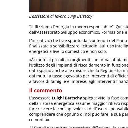
L'assessore al lavoro Luigi Bertschy
“Utilizziamo l’energia in modo responsabile”. Ques
dall’Assessorato Sviluppo economico, Formazione e
L’iniziativa, che trae spunto dai contenuti del Pia
finalizzata a sensibilizzare i cittadini sull’uso inte
energetici a livello domestico e non solo.
«Accanto ai piccoli accorgimenti che ormai abbiamo 
l’utilizzo degli impianti di riscaldamento in funzione
dato spazio anche alle misure che la Regione ha me
dai mutui a tasso agevolato per interventi di effici
a favore di famiglie e imprese, agli interventi finanz
Il commento
L’assessore
Luighi Bertschy
spiega: «Nella fase com
della risorsa energetica assume maggior rilievo ris
far crescere la consapevolezza dell’uso responsabi
comprendere che ognuno di noi può fare la sua parte
comunità».
Al fine di garantirne la massima diffusione, la camp