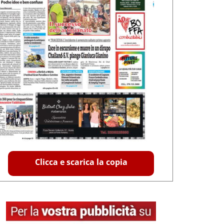
Clicca e scarica la copia