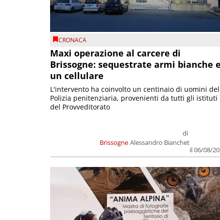
CRONACA
Maxi operazione al carcere di
Brissogne: sequestrate armi bianche 
un cellulare
L'intervento ha coinvolto un centinaio di uomini del
Polizia penitenziaria, provenienti da tutti gli istituti
del Provveditorato
di
Brissogne
Alessandro Bianchet
il 06/08/2