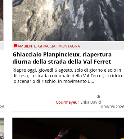
AMBIENTE
,
GHIACCIAI
,
MONTAGNA
Ghiacciaio Planpincieux, riapertura
diurna della strada della Val Ferret
Riapre oggi, giovedì 6 agosto, solo di giorno e solo in
discesa, la strada comunale della Val Ferret; si riduce
lo scenario di rischio, in movimento u...
di
Courmayeur
Erika David
026
il 06/08/2026