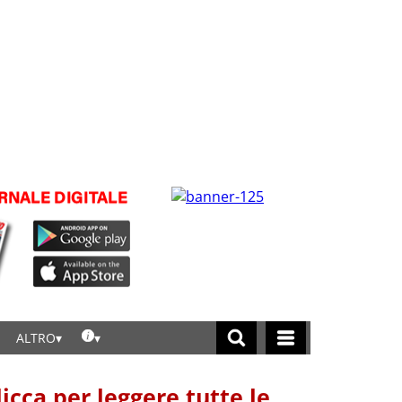
ALTRO
licca per leggere tutte le