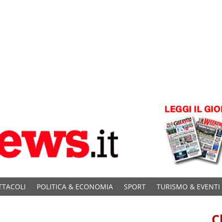
TTACOLI
POLITICA & ECONOMIA
SPORT
TURISMO & EVENTI
C