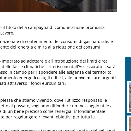
to il titolo della campagna di comunicazione promossa
 Lavoro.
no nazionale di contenimento dei consumi di gas naturale, è
lligente dell’energia e mira alla riduzione dei consumi
imparato ad adottare e all’introduzione dei limiti circa
 delle fasce climatiche – riferiscono dall’Assessorato -, sarà
sso in campo per rispondere alle esigenze del territorio:
entamento energetico sugli edifici, alle nuove misure urgenti
iati attraverso i fondi eurounitari».
plessa che stiamo vivendo, dove l’utilizzo responsabile
petto al passato, vogliamo diffondere un messaggio utile a
le di un bene prezioso come l’energia. E’ fondamentale
 per raggiungere rilevanti obiettivi per tutta la
agna sarà promossa tramite vari canali: dai social agli spot