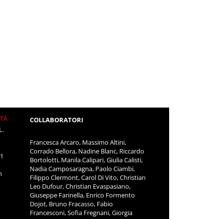
ITÀ
COLLABORATORI
L.
Francesca Arcaro, Massimo Altini,
Corrado Bellora, Nadine Blanc, Riccardo
11
Bortolotti, Manila Calipari, Giulia Calisti,
Nadia Camposaragna, Paolo Ciambi,
m
Filippo Clermont, Carol Di Vito, Christian
Leo Dufour, Christian Evaspasiano,
Giuseppe Farinella, Enrico Formento
Dojot, Bruno Fracasso, Fabio
Francesconi, Sofia Fregnani, Giorgia