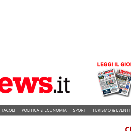
TTACOLI
POLITICA & ECONOMIA
SPORT
TURISMO & EVENTI
C