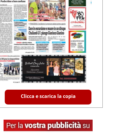
Clicca e scarica la copia