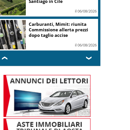
mld ai soci
il 06/08/2026
Risoluzione ‘campo largo’ su
Giorgetti agita Pd, tensione
con i Riformisti
il 05/08/2026
❮
❯