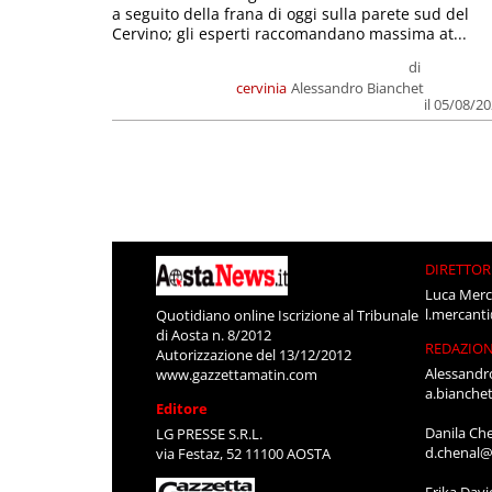
a seguito della frana di oggi sulla parete sud del
Cervino; gli esperti raccomandano massima at...
di
cervinia
Alessandro Bianchet
il 05/08/2
DIRETTOR
Luca Merc
l.mercant
Quotidiano online Iscrizione al Tribunale
di Aosta n. 8/2012
REDAZIO
Autorizzazione del 13/12/2012
Alessandr
www.gazzettamatin.com
a.bianche
Editore
Danila Ch
LG PRESSE S.R.L.
d.chenal@
via Festaz, 52 11100 AOSTA