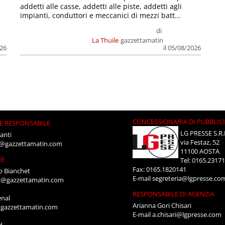
addetti alle casse, addetti alle piste, addetti agli
impianti, conduttori e meccanici di mezzi batt...
di
La Thuile
gazzettamatin
026
il 05/08/2026
CONCESSIONARIA DI PUBBLIC
E RESPONSABILE
LG PRESSE S.R.
anti
via Festaz, 52
i@gazzettamatin.com
11100 AOSTA
NE
Tel: 0165.2317
Fax: 0165.1820141
o Bianchet
E-mail
segreteria@lgpresse.co
t@gazzettamatin.com
RESPONSABILE DI AGENZIA
enal
Arianna Gori Chisari
gazzettamatin.com
E-mail
a.chisari@lgpresse.com