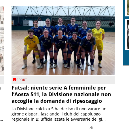
SPORT
a
Futsal: niente serie A femminile per
l’Aosta 511, la Divisione nazionale non
accoglie la domanda di ripescaggio
La Divisione calcio a 5 ha deciso di non varare un
girone dispari, lasciando il club del capoluogo
..
regionale in B; ufficializzate le avversarie dei gi...
di