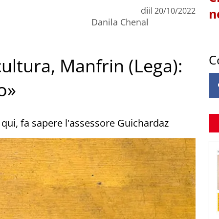
di
il
20/10/2022
n
Danila Chenal
C
cultura, Manfrin (Lega):
o»
qui, fa sapere l'assessore Guichardaz