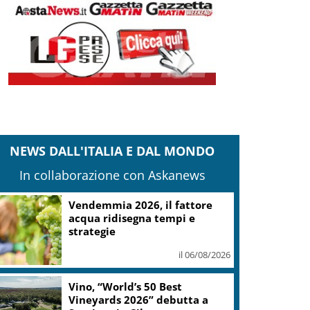
NEWS DALL'ITALIA E DAL MONDO
In collaborazione con Askanews
Un corto su Piero Manzoni,
ritratto d’artista tra storia e
fiction
il 06/08/2026
Bper: utile semestre record,
aggiorna piano al 2028 con 7,5