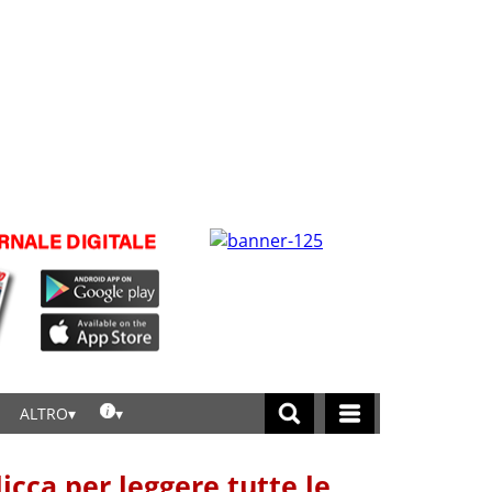
ALTRO
licca per leggere tutte le