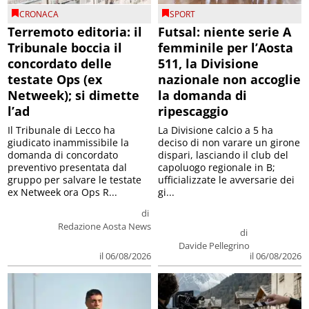
CRONACA
SPORT
Terremoto editoria: il
Futsal: niente serie A
Tribunale boccia il
femminile per l’Aosta
concordato delle
511, la Divisione
testate Ops (ex
nazionale non accoglie
Netweek); si dimette
la domanda di
l’ad
ripescaggio
Il Tribunale di Lecco ha
La Divisione calcio a 5 ha
giudicato inammissibile la
deciso di non varare un girone
domanda di concordato
dispari, lasciando il club del
preventivo presentata dal
capoluogo regionale in B;
gruppo per salvare le testate
ufficializzate le avversarie dei
ex Netweek ora Ops R...
gi...
di
Redazione Aosta News
di
Davide Pellegrino
il 06/08/2026
il 06/08/2026