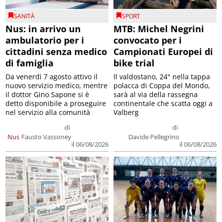
SANITÀ
SPORT
Nus: in arrivo un
MTB: Michel Negrini
ambulatorio per i
convocato per i
cittadini senza medico
Campionati Europei di
di famiglia
bike trial
Da venerdì 7 agosto attivo il
Il valdostano, 24° nella tappa
nuovo servizio medico, mentre
polacca di Coppa del Mondo,
il dottor Gino Sapone si è
sarà al via della rassegna
detto disponibile a proseguire
continentale che scatta oggi a
nel servizio alla comunità
Valberg
di
di
Nus
Fausto Vassoney
Davide Pellegrino
il 06/08/2026
il 06/08/2026