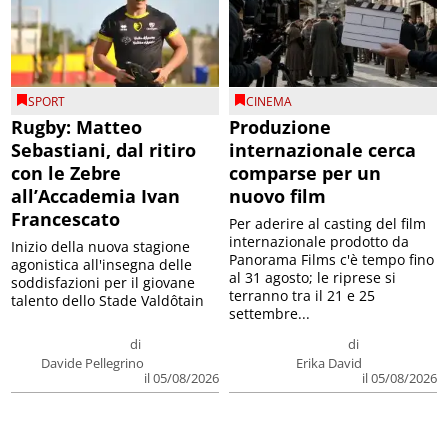
SPORT
CINEMA
Rugby: Matteo
Produzione
Sebastiani, dal ritiro
internazionale cerca
con le Zebre
comparse per un
all’Accademia Ivan
nuovo film
Francescato
Per aderire al casting del film
internazionale prodotto da
Inizio della nuova stagione
Panorama Films c'è tempo fino
agonistica all'insegna delle
al 31 agosto; le riprese si
soddisfazioni per il giovane
terranno tra il 21 e 25
talento dello Stade Valdôtain
settembre...
di
di
Davide Pellegrino
Erika David
il 05/08/2026
il 05/08/2026