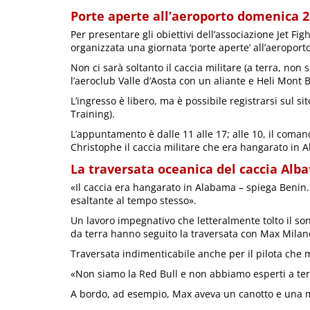
Porte aperte all’aeroporto domenica 2
Per presentare gli obiettivi dell’associazione Jet Fig
organizzata una giornata ‘porte aperte’ all’aeropor
Non ci sarà soltanto il caccia militare (a terra, non
l’aeroclub Valle d’Aosta con un aliante e Heli Mont B
L’ingresso è libero, ma è possibile registrarsi sul s
Training).
L’appuntamento è dalle 11 alle 17; alle 10, il coman
Christophe il caccia militare che era hangarato in A
La traversata oceanica del caccia Alba
«Il caccia era hangarato in Alabama – spiega Benin.
esaltante al tempo stesso».
Un lavoro impegnativo che letteralmente tolto il so
da terra hanno seguito la traversata con Max Milan
Traversata indimenticabile anche per il pilota che m
«Non siamo la Red Bull e non abbiamo esperti a terr
A bordo, ad esempio, Max aveva un canotto e una m