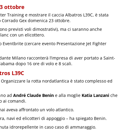
3 ottobre
hter Training e mostrare il caccia Albatros L39C, è stata
to Corrado Gex domenica 23 ottobre.
 sono previsti voli dimostrativi), ma ci saranno anche
lanc con un elicottero.
ito Eventbrite (cercare evento Presentazione Jet Fighter
dante Milano racconterà l’impresa di aver portato a Saint-
labama dopo 16 ore di volo e 8 scali.
tros L39C
 Organizzare la rotta nordatlantica è stato complesso ed
nno ad
André Claude Benin
e alla moglie
Katia Lanzani
che
o ai comandi.
ai aveva affrontato un volo atlantico.
a, navi ed elicotteri di appoggio – ha spiegato Benin.
uta idrorepellente in caso caso di ammaraggio.