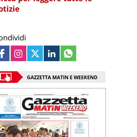
otizie
ondividi
GAZZETTA MATIN E WEEKEND