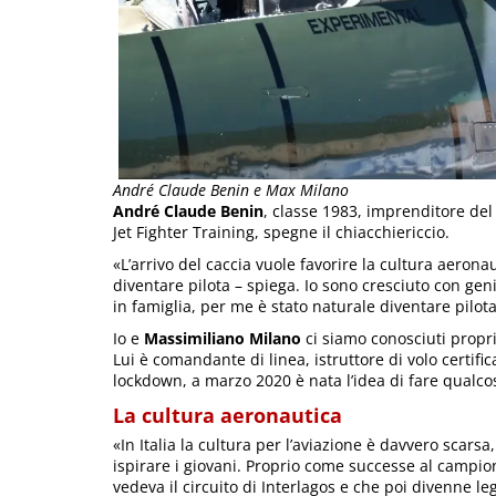
André Claude Benin e Max Milano
André Claude Benin
, classe 1983, imprenditore del
Jet Fighter Training, spegne il chiacchiericcio.
«L’arrivo del caccia vuole favorire la cultura aero
diventare pilota – spiega. Io sono cresciuto con geni
in famiglia, per me è stato naturale diventare pilota
Io e
Massimiliano Milano
ci siamo conosciuti propri
Lui è comandante di linea, istruttore di volo certifi
lockdown, a marzo 2020 è nata l’idea di fare qualcos
La cultura aeronautica
«In Italia la cultura per l’aviazione è davvero scar
ispirare i giovani. Proprio come successe al campi
vedeva il circuito di Interlagos e che poi divenne l