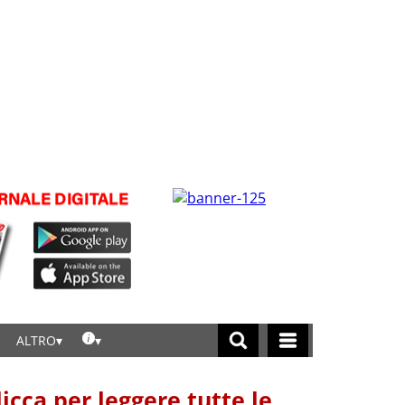
ALTRO
licca per leggere tutte le