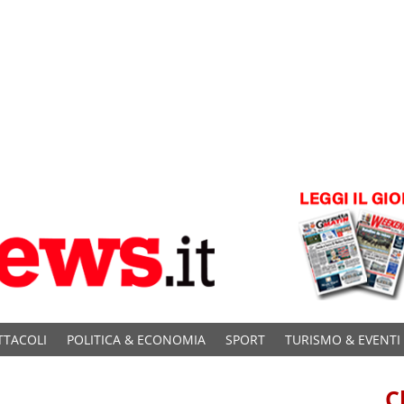
TTACOLI
POLITICA & ECONOMIA
SPORT
TURISMO & EVENTI
C