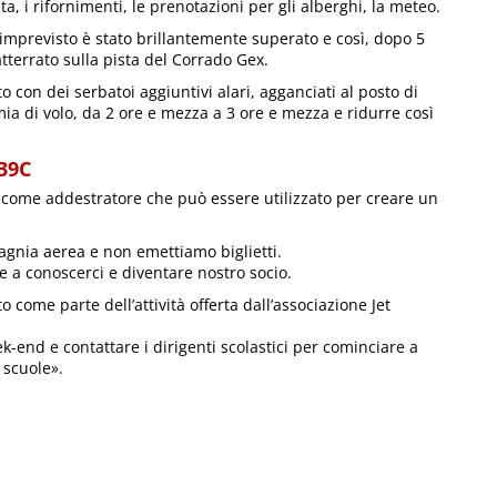
a, i rifornimenti, le prenotazioni per gli alberghi, la meteo.
 imprevisto è stato brillantemente superato e così, dopo 5
è atterrato sulla pista del Corrado Gex.
to con dei serbatoi aggiuntivi alari, agganciati al posto di
ia di volo, da 2 ore e mezza a 3 ore e mezza e ridurre così
L39C
o come addestratore che può essere utilizzato per creare un
nia aerea e non emettiamo biglietti.
e a conoscerci e diventare nostro socio.
 come parte dell’attività offerta dall’associazione Jet
k-end e contattare i dirigenti scolastici per cominciare a
 scuole».