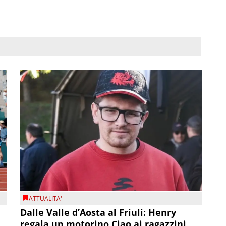
ATTUALITA'
Dalle Valle d’Aosta al Friuli: Henry
regala un motorino Ciao ai ragazzini