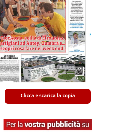
Clicca e scarica la copia