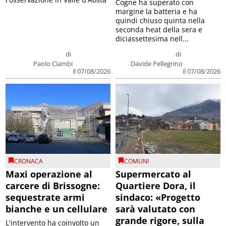
Cogne ha superato con
margine la batteria e ha
quindi chiuso quinta nella
seconda heat della sera e
diciassettesima nell...
di
di
Paolo Ciambi
Davide Pellegrino
il 07/08/2026
il 07/08/2026
CRONACA
COMUNI
Maxi operazione al
Supermercato al
carcere di Brissogne:
Quartiere Dora, il
sequestrate armi
sindaco: «Progetto
bianche e un cellulare
sarà valutato con
grande rigore, sulla
L'intervento ha coinvolto un