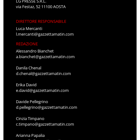
LG PRESSE S.R.L.
via Festaz, 52 11100 AOSTA
DIRETTORE RESPONSABILE
Luca Mercanti
l.mercanti@gazzettamatin.com
REDAZIONE
Alessandro Bianchet
a.bianchet@gazzettamatin.com
Danila Chenal
d.chenal@gazzettamatin.com
Erika David
e.david@gazzettamatin.com
Davide Pellegrino
d.pellegrino@gazzettamatin.com
Cinzia Timpano
c.timpano@gazzettamatin.com
Arianna Papalia