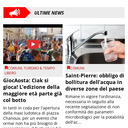
ULTIME NEWS
COMUNI
,
TURISMO & TEMPO
COMUNI
LIBERO
Saint-Pierre: obbligo di
GiocAosta: Ciak si
bollitura dell’acqua in
gioca! L’edizione della
diverse zone del paese
maggiore età parte già
Rimane in vigore l'ordinanza,
col botto
necessaria in seguito alla
recente segnalazione di non
In tanti in coda per l'apertura
conformità dei parametri
della maxi ludoteca di piazza
microbiologici per la potabilità
Chanoux, per un evento che
dell'ac...
ormai non ha più bisogno di