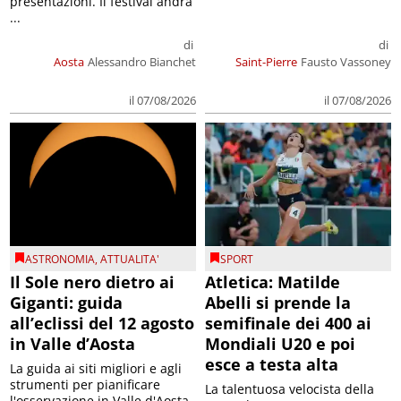
presentazioni. Il festival andrà
...
di
di
Aosta
Alessandro Bianchet
Saint-Pierre
Fausto Vassoney
il 07/08/2026
il 07/08/2026
ASTRONOMIA
,
ATTUALITA'
SPORT
Il Sole nero dietro ai
Atletica: Matilde
Giganti: guida
Abelli si prende la
all’eclissi del 12 agosto
semifinale dei 400 ai
in Valle d’Aosta
Mondiali U20 e poi
esce a testa alta
La guida ai siti migliori e agli
strumenti per pianificare
La talentuosa velocista della
l'osservazione in Valle d'Aosta