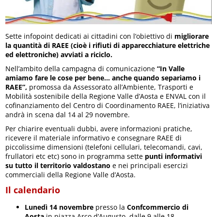
Sette infopoint dedicati ai cittadini con l’obiettivo di
migliorare
la quantità di RAEE (cioè i rifiuti di apparecchiature elettriche
ed elettroniche) avviati a riciclo.
Nell’ambito della campagna di comunicazione
“In Valle
amiamo fare le cose per bene… anche quando separiamo i
RAEE”,
promossa da Assessorato all’Ambiente, Trasporti e
Mobilità sostenibile della Regione Valle d’Aosta e ENVAL con il
cofinanziamento del Centro di Coordinamento RAEE, l’iniziativa
andrà in scena dal 14 al 29 novembre.
Per chiarire eventuali dubbi, avere informazioni pratiche,
ricevere il materiale informativo e consegnare RAEE di
piccolissime dimensioni (telefoni cellulari, telecomandi, cavi,
frullatori etc etc) sono in programma sette
punti informativi
su tutto il territorio valdostano
e nei principali esercizi
commerciali della Regione Valle d’Aosta.
Il calendario
Lunedì 14 novembre
presso la
Confcommercio di
Aosta
in piazza Arco d’Augusto, dalle 9 alle 18.