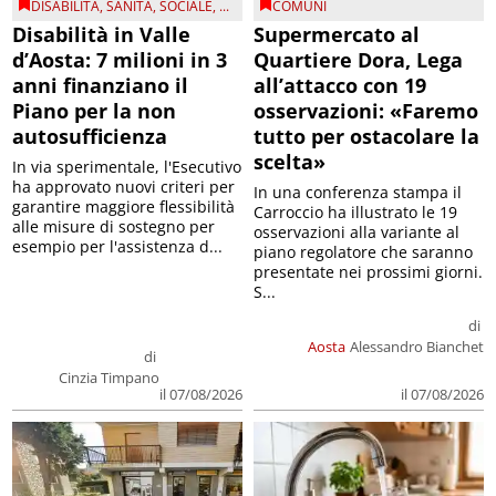
DISABILITÀ
,
SANITÀ
,
SOCIALE
, ...
COMUNI
Disabilità in Valle
Supermercato al
d’Aosta: 7 milioni in 3
Quartiere Dora, Lega
anni finanziano il
all’attacco con 19
Piano per la non
osservazioni: «Faremo
autosufficienza
tutto per ostacolare la
scelta»
In via sperimentale, l'Esecutivo
ha approvato nuovi criteri per
In una conferenza stampa il
garantire maggiore flessibilità
Carroccio ha illustrato le 19
alle misure di sostegno per
osservazioni alla variante al
esempio per l'assistenza d...
piano regolatore che saranno
presentate nei prossimi giorni.
S...
di
Aosta
Alessandro Bianchet
di
Cinzia Timpano
il 07/08/2026
il 07/08/2026