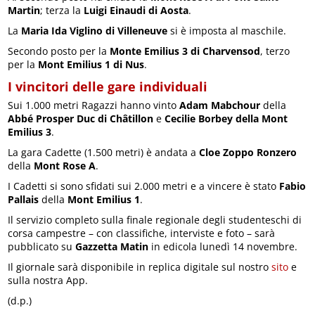
Martin
; terza la
Luigi Einaudi di Aosta
.
La
Maria Ida Viglino di Villeneuve
si è imposta al maschile.
Secondo posto per la
Monte Emilius 3 di Charvensod
, terzo
per la
Mont Emilius 1 di Nus
.
I vincitori delle gare individuali
Sui 1.000 metri Ragazzi hanno vinto
Adam Mabchour
della
Abbé Prosper Duc di Châtillon
e
Cecilie Borbey della Mont
Emilius 3
.
La gara Cadette (1.500 metri) è andata a
Cloe Zoppo Ronzero
della
Mont Rose A
.
I Cadetti si sono sfidati sui 2.000 metri e a vincere è stato
Fabio
Pallais
della
Mont Emilius 1
.
Il servizio completo sulla finale regionale degli studenteschi di
corsa campestre – con classifiche, interviste e foto – sarà
pubblicato su
Gazzetta Matin
in edicola lunedì 14 novembre.
Il giornale sarà disponibile in replica digitale sul nostro
sito
e
sulla nostra App.
(d.p.)