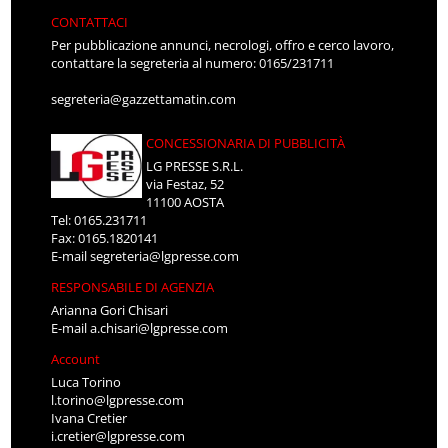
CONTATTACI
Per pubblicazione annunci, necrologi, offro e cerco lavoro,
contattare la segreteria al numero: 0165/231711
segreteria@gazzettamatin.com
CONCESSIONARIA DI PUBBLICITÀ
LG PRESSE S.R.L.
via Festaz, 52
11100 AOSTA
Tel: 0165.231711
Fax: 0165.1820141
E-mail
segreteria@lgpresse.com
RESPONSABILE DI AGENZIA
Arianna Gori Chisari
E-mail
a.chisari@lgpresse.com
Account
Luca Torino
l.torino@lgpresse.com
Ivana Cretier
i.cretier@lgpresse.com