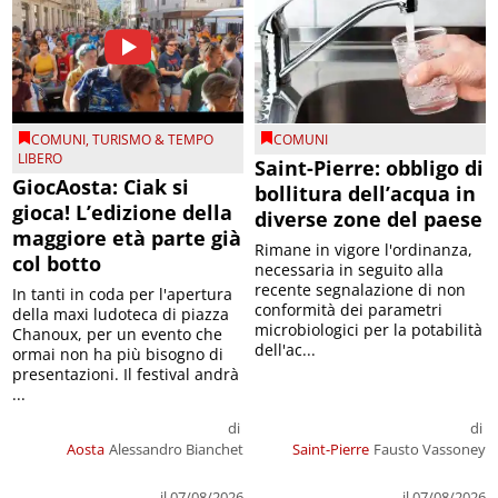
COMUNI
,
TURISMO & TEMPO
COMUNI
LIBERO
Saint-Pierre: obbligo di
GiocAosta: Ciak si
bollitura dell’acqua in
gioca! L’edizione della
diverse zone del paese
maggiore età parte già
Rimane in vigore l'ordinanza,
col botto
necessaria in seguito alla
recente segnalazione di non
In tanti in coda per l'apertura
conformità dei parametri
della maxi ludoteca di piazza
microbiologici per la potabilità
Chanoux, per un evento che
dell'ac...
ormai non ha più bisogno di
presentazioni. Il festival andrà
...
di
di
Aosta
Alessandro Bianchet
Saint-Pierre
Fausto Vassoney
il 07/08/2026
il 07/08/2026