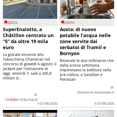
GIOCO
AOSTA
SuperEnalotto, a
Aosta: di nuovo
Châtillon centrato un
potabile l’acqua nelle
“5” da oltre 19 mila
zone servite dai
euro
serbatoi di Tramil e
Bornyon
La giocata vincente alla
Tabaccheria Chameran nel
Revocate le due ordinanze che
concorso di giovedì 6 agosto; il
dalla scorsa settimana
jackpot per l'estrazione di
imponevano la bollitura nella
oggi, venerdì 7, sale a 205,8
pre-collina, a Saraillon e
milioni d...
Porossan
di
Redazione Aostanews.it
di
Châtillon
Erika David
il 07/08/2026
il 07/08/2026