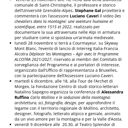
comunale di Saint-Christophe, il professore e storico
dell’Université Grenoble-Alpes,
Stephane Gal
proietterà e
commenterà con l’assessore
Luciano Caveri
il video
Des
chevaliers dans la montagne: une aventure humaine et
scientifique, entre 1515 et 2022
, realizzato per
documentare la sua attraversata nelle Alpi in armatura
per studiare come si spostava un’armata medievale.
lunedì 28 novembre si terrà a Courmayeur, su Skyway
Mont Blanc, l’evento di lancio di Interreg Italia-Francia
Alcotra
Déplacer les Montagnes – Agir avec le Programme
ALCOTRA 2021/2027
, riservato ai membri del Comitato di
sorveglianza del Programma e ai portatori di interesse,
organizzato dall’Ufficio di rappresentanza a Bruxelles,
con la partecipazione dell’Assessore Luciano Caveri.
martedì 6 dicembre, alle 18, alla Tour de l’Archet di
Morgex, la Fondazione Centro di studi storico-letterari
Natalino Sapegno organizza la conferenza di
Alessandra
Ruffino
Carlo Mollino e le seduzioni della montagna:
architettura, sci, fotografia, design
, per approfondire il
legame con il territorio regionale di Mollino, architetto,
designer, fotografo, letterato atipico e geniale, animato
da un vivo amore per la montagna e per la Valle d’Aosta.
venerdì 9 dicembre alle 20.30, al Teatro Splendor di