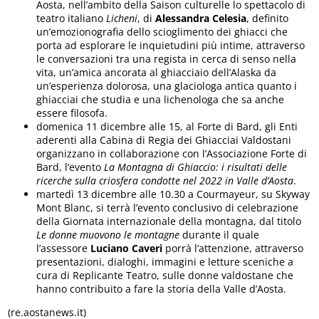
Aosta, nell’ambito della Saison culturelle lo spettacolo di
teatro italiano
Licheni
, di
Alessandra Celesia
, definito
un’emozionografia dello scioglimento dei ghiacci che
porta ad esplorare le inquietudini più intime, attraverso
le conversazioni tra una regista in cerca di senso nella
vita, un’amica ancorata al ghiacciaio dell’Alaska da
un’esperienza dolorosa, una glaciologa antica quanto i
ghiacciai che studia e una lichenologa che sa anche
essere filosofa.
domenica 11 dicembre alle 15, al Forte di Bard, gli Enti
aderenti alla Cabina di Regia dei Ghiacciai Valdostani
organizzano in collaborazione con l’Associazione Forte di
Bard, l’evento
La Montagna di Ghiaccio: i risultati delle
ricerche sulla criosfera condotte nel 2022 in Valle d’Aosta
.
martedì 13 dicembre alle 10.30 a Courmayeur, su Skyway
Mont Blanc, si terrà l’evento conclusivo di celebrazione
della Giornata internazionale della montagna, dal titolo
Le donne muovono le montagne
durante il quale
l’assessore
Luciano Caveri
porrà l’attenzione, attraverso
presentazioni, dialoghi, immagini e letture sceniche a
cura di Replicante Teatro, sulle donne valdostane che
hanno contribuito a fare la storia della Valle d’Aosta.
(re.aostanews.it)