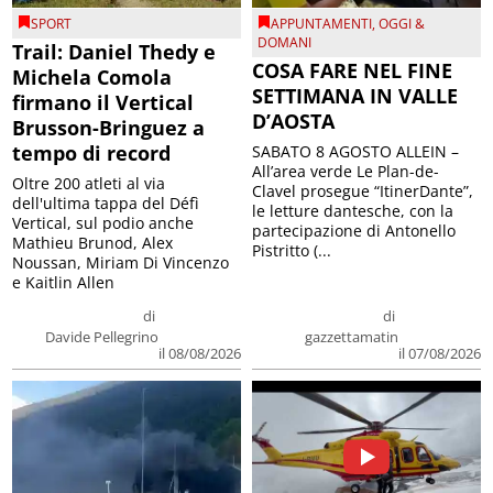
SPORT
APPUNTAMENTI
,
OGGI &
DOMANI
Trail: Daniel Thedy e
COSA FARE NEL FINE
Michela Comola
SETTIMANA IN VALLE
firmano il Vertical
D’AOSTA
Brusson-Bringuez a
tempo di record
SABATO 8 AGOSTO ALLEIN –
All’area verde Le Plan-de-
Oltre 200 atleti al via
Clavel prosegue “ItinerDante”,
dell'ultima tappa del Défì
le letture dantesche, con la
Vertical, sul podio anche
partecipazione di Antonello
Mathieu Brunod, Alex
Pistritto (...
Noussan, Miriam Di Vincenzo
e Kaitlin Allen
di
di
Davide Pellegrino
gazzettamatin
il 08/08/2026
il 07/08/2026