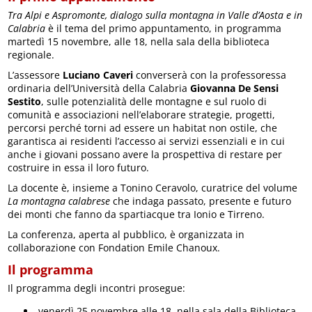
Tra Alpi e Aspromonte, dialogo sulla montagna in Valle d’Aosta e in
Calabria
è il tema del primo appuntamento, in programma
martedì 15 novembre, alle 18, nella sala della biblioteca
regionale.
L’assessore
Luciano Caveri
converserà con la professoressa
ordinaria dell’Università della Calabria
Giovanna De Sensi
Sestito
, sulle potenzialità delle montagne e sul ruolo di
comunità e associazioni nell’elaborare strategie, progetti,
percorsi perché torni ad essere un habitat non ostile, che
garantisca ai residenti l’accesso ai servizi essenziali e in cui
anche i giovani possano avere la prospettiva di restare per
costruire in essa il loro futuro.
La docente è, insieme a Tonino Ceravolo, curatrice del volume
La montagna calabrese
che indaga passato, presente e futuro
dei monti che fanno da spartiacque tra Ionio e Tirreno.
La conferenza, aperta al pubblico, è organizzata in
collaborazione con Fondation Emile Chanoux.
Il programma
Il programma degli incontri prosegue:
venerdì 25 novembre alle 18, nella sala della Biblioteca