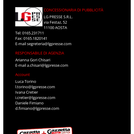
CONCESSIONARIA DI PUBBLICITÀ
LG PRESSE S.R.L.
via Festaz, 52
11100 AOSTA
Tel: 0165.231711
Fax: 0165.1820141
E-mail
segreteria@lgpresse.com
RESPONSABILE DI AGENZIA
Arianna Gori Chisari
E-mail
a.chisari@lgpresse.com
Account
Luca Torino
l.torino@lgpresse.com
Ivana Cretier
i.cretier@lgpresse.com
Daniele Fimiano
d.fimiano@lgpresse.com