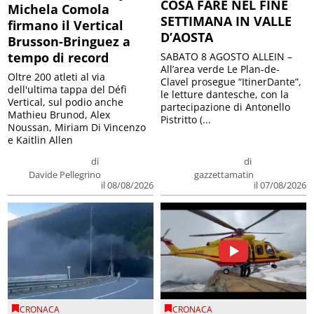
COSA FARE NEL FINE
Michela Comola
SETTIMANA IN VALLE
firmano il Vertical
D’AOSTA
Brusson-Bringuez a
tempo di record
SABATO 8 AGOSTO ALLEIN –
All’area verde Le Plan-de-
Oltre 200 atleti al via
Clavel prosegue “ItinerDante”,
dell'ultima tappa del Défì
le letture dantesche, con la
Vertical, sul podio anche
partecipazione di Antonello
Mathieu Brunod, Alex
Pistritto (...
Noussan, Miriam Di Vincenzo
e Kaitlin Allen
di
di
Davide Pellegrino
gazzettamatin
il 08/08/2026
il 07/08/2026
CRONACA
CRONACA