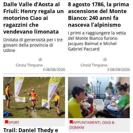
Dalle Valle d’Aosta al
8 agosto 1786, la prima
Friuli: Henry regala un
ascensione del Monte
motorino Ciao ai
Bianco: 240 anni fa
ragazzini che
nasceva l’alpinismo
vendevano limonata
I primi a raggiungere la vetta
del Monte Bianco furono
Ondata di generosità per i tre
Jacques Balmat e Michel
giovani della provincia di
Gabriel Paccard
Udine
di
di
Cinzia Timpano
Cinzia Timpano
il 08/08/2026
il 08/08/2026
SPORT
APPUNTAMENTI
,
OGGI &
DOMANI
Trail: Daniel Thedy e