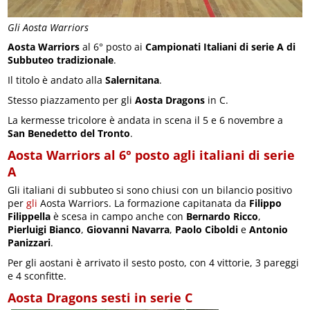
Gli Aosta Warriors
Aosta Warriors
al 6° posto ai
Campionati Italiani di serie A di
Subbuteo tradizionale
.
Il titolo è andato alla
Salernitana
.
Stesso piazzamento per gli
Aosta Dragons
in C.
La kermesse tricolore è andata in scena il 5 e 6 novembre a
San Benedetto del Tronto
.
Aosta Warriors al 6° posto agli italiani di serie
A
Gli italiani di subbuteo si sono chiusi con un bilancio positivo
per
gli
Aosta Warriors. La formazione capitanata da
Filippo
Filippella
è scesa in campo anche con
Bernardo Ricco
,
Pierluigi Bianco
,
Giovanni Navarra
,
Paolo Ciboldi
e
Antonio
Panizzari
.
Per gli aostani è arrivato il sesto posto, con 4 vittorie, 3 pareggi
e 4 sconfitte.
Aosta Dragons sesti in serie C