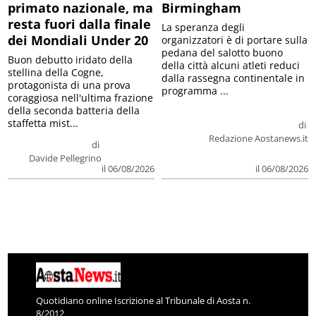
primato nazionale, ma
Birmingham
resta fuori dalla finale
La speranza degli
dei Mondiali Under 20
organizzatori è di portare sulla
pedana del salotto buono
Buon debutto iridato della
della città alcuni atleti reduci
stellina della Cogne,
dalla rassegna continentale in
protagonista di una prova
programma ...
coraggiosa nell'ultima frazione
della seconda batteria della
staffetta mist...
di
Redazione Aostanews.it
di
Davide Pellegrino
il 06/08/2026
il 06/08/2026
Quotidiano online Iscrizione al Tribunale di Aosta n.
8/2012