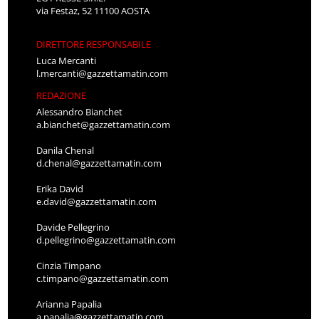
via Festaz, 52 11100 AOSTA
DIRETTORE RESPONSABILE
Luca Mercanti
l.mercanti@gazzettamatin.com
REDAZIONE
Alessandro Bianchet
a.bianchet@gazzettamatin.com
Danila Chenal
d.chenal@gazzettamatin.com
Erika David
e.david@gazzettamatin.com
Davide Pellegrino
d.pellegrino@gazzettamatin.com
Cinzia Timpano
c.timpano@gazzettamatin.com
Arianna Papalia
a.papalia@gazzettamatin.com