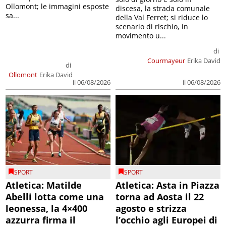
Ollomont; le immagini esposte
discesa, la strada comunale
sa...
della Val Ferret; si riduce lo
scenario di rischio, in
movimento u...
di
Courmayeur
Erika David
di
Ollomont
Erika David
il 06/08/2026
il 06/08/2026
SPORT
SPORT
Atletica: Matilde
Atletica: Asta in Piazza
Abelli lotta come una
torna ad Aosta il 22
leonessa, la 4×400
agosto e strizza
azzurra firma il
l’occhio agli Europei di