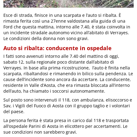
Esce di strada, finisce in una scarpata e l’auto si ribalta. È
rimasta ferita così una 27enne valdostana alla guida di una
Ford che questa mattina, intorno alle 7.40, è stata coinvolta in
un incidente stradale autonomo vicino all’abitato di Verrayes.
Le condizioni della donna non sono gravi.
Auto si ribalta: conducente in ospedale
I fatti sono avvenuti intorno alle 7.40 del mattino di oggi,
sabato 12, sulla regionale poco distante dall’abitato di
Verrayes. In base alla prima ricostruzione, l’auto è finita nella
scarpata, ribaltandosi e rimanendo in bilico sulla pendenza. Le
cause dell’incidente sono ancora da accertare. La conducente,
residente in Valle d’Aosta, che era rimasta bloccata all’interno
dell’auto, ha chiamato i soccorsi autonomamente.
Sul posto sono intervenuti il 118, con ambulanza, elisoccorso e
Sav, i Vigili del Fuoco di Aosta con il gruppo taglio e i volontari
del paese.
La persona ferita è stata presa in carico dal 118 e trasportata
all’ospedale Parini di Aosta in elicottero per accertamenti. Le
sue condizioni non sarebbero gravi.