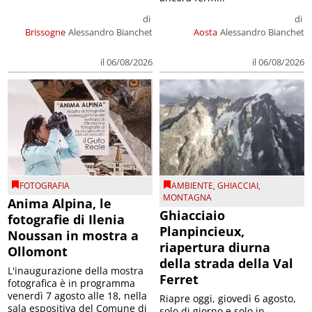
di
di
Brissogne
Alessandro Bianchet
Aosta
Alessandro Bianchet
il 06/08/2026
il 06/08/2026
FOTOGRAFIA
AMBIENTE
,
GHIACCIAI
,
MONTAGNA
Anima Alpina, le
Ghiacciaio
fotografie di Ilenia
Planpincieux,
Noussan in mostra a
riapertura diurna
Ollomont
della strada della Val
L'inaugurazione della mostra
Ferret
fotografica è in programma
venerdì 7 agosto alle 18, nella
Riapre oggi, giovedì 6 agosto,
sala espositiva del Comune di
solo di giorno e solo in