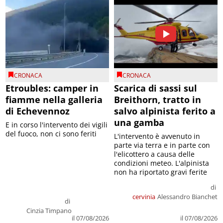
CRONACA
CRONACA
Etroubles: camper in
Scarica di sassi sul
fiamme nella galleria
Breithorn, tratto in
di Echevennoz
salvo alpinista ferito a
una gamba
E in corso l'intervento dei vigili
del fuoco, non ci sono feriti
L'intervento è avvenuto in
parte via terra e in parte con
l'elicottero a causa delle
condizioni meteo. L'alpinista
non ha riportato gravi ferite
di
cervinia
Alessandro Bianchet
di
Cinzia Timpano
il 07/08/2026
il 07/08/2026