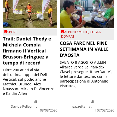
SPORT
APPUNTAMENTI
,
OGGI &
DOMANI
Trail: Daniel Thedy e
COSA FARE NEL FINE
Michela Comola
SETTIMANA IN VALLE
firmano il Vertical
D’AOSTA
Brusson-Bringuez a
tempo di record
SABATO 8 AGOSTO ALLEIN –
All’area verde Le Plan-de-
Oltre 200 atleti al via
Clavel prosegue “ItinerDante”,
dell'ultima tappa del Défì
le letture dantesche, con la
Vertical, sul podio anche
partecipazione di Antonello
Mathieu Brunod, Alex
Pistritto (...
Noussan, Miriam Di Vincenzo
e Kaitlin Allen
di
di
Davide Pellegrino
gazzettamatin
il 08/08/2026
il 07/08/2026