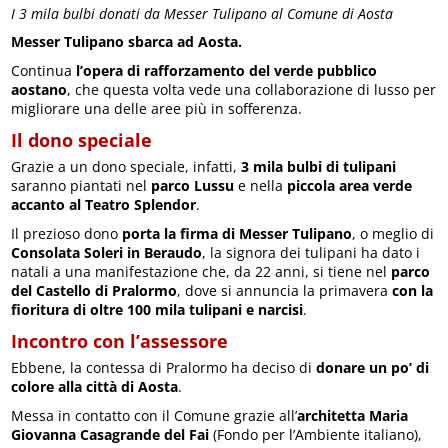
I 3 mila bulbi donati da Messer Tulipano al Comune di Aosta
Messer Tulipano sbarca ad Aosta.
Continua
l’opera di rafforzamento del verde pubblico
aostano
, che questa volta vede una collaborazione di lusso per
migliorare una delle aree più in sofferenza.
Il dono speciale
Grazie a un dono speciale, infatti,
3 mila bulbi di tulipani
saranno piantati nel
parco Lussu
e nella
piccola area verde
accanto al Teatro Splendor
.
Il prezioso dono
porta la firma di Messer Tulipano
, o meglio di
Consolata Soleri in Beraudo
, la signora dei tulipani ha dato i
natali a una manifestazione che, da 22 anni, si tiene nel
parco
del Castello di Pralormo
, dove si annuncia la primavera
con la
fioritura di oltre 100 mila tulipani e narcisi
.
Incontro con l’assessore
Ebbene, la contessa di Pralormo ha deciso di
donare un po’ di
colore alla città di Aosta
.
Messa in contatto con il Comune grazie all’
architetta Maria
Giovanna Casagrande del Fai
(Fondo per l’Ambiente italiano),