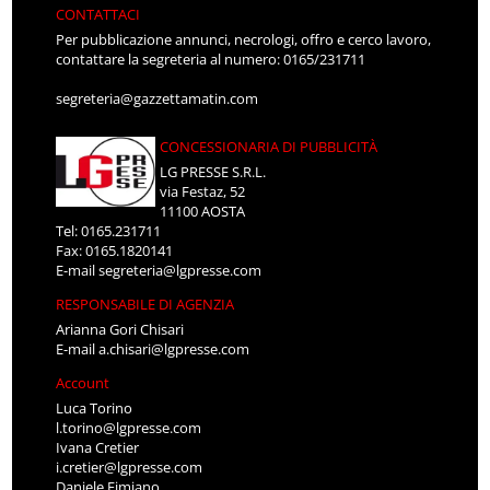
CONTATTACI
Per pubblicazione annunci, necrologi, offro e cerco lavoro,
contattare la segreteria al numero: 0165/231711
segreteria@gazzettamatin.com
CONCESSIONARIA DI PUBBLICITÀ
LG PRESSE S.R.L.
via Festaz, 52
11100 AOSTA
Tel: 0165.231711
Fax: 0165.1820141
E-mail
segreteria@lgpresse.com
RESPONSABILE DI AGENZIA
Arianna Gori Chisari
E-mail
a.chisari@lgpresse.com
Account
Luca Torino
l.torino@lgpresse.com
Ivana Cretier
i.cretier@lgpresse.com
Daniele Fimiano