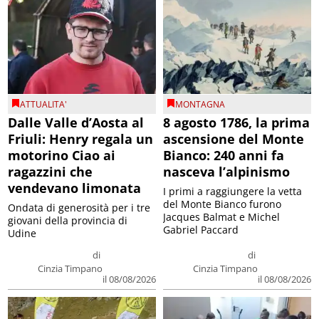
ATTUALITA'
MONTAGNA
Dalle Valle d’Aosta al
8 agosto 1786, la prima
Friuli: Henry regala un
ascensione del Monte
motorino Ciao ai
Bianco: 240 anni fa
ragazzini che
nasceva l’alpinismo
vendevano limonata
I primi a raggiungere la vetta
del Monte Bianco furono
Ondata di generosità per i tre
Jacques Balmat e Michel
giovani della provincia di
Gabriel Paccard
Udine
di
di
Cinzia Timpano
Cinzia Timpano
il 08/08/2026
il 08/08/2026