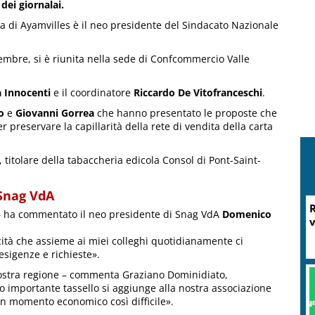
dei giornalai.
dia di Ayamvilles è il neo presidente del Sindacato Nazionale
embre, si è riunita nella sede di Confcommercio Valle
 Innocenti
e il coordinatore
Riccardo De Vitofranceschi
.
o
e
Giovanni Gorrea
che hanno presentato le proposte che
 preservare la capillarità della rete di vendita della carta
, titolare della tabaccheria edicola Consol di Pont-Saint-
 Snag VdA
R
 – ha commentato il neo presidente di Snag VdA
Domenico
v
icità che assieme ai miei colleghi quotidianamente ci
esigenze e richieste».
 nostra regione – commenta Graziano Dominidiato,
 importante tassello si aggiunge alla nostra associazione
un momento economico così difficile».