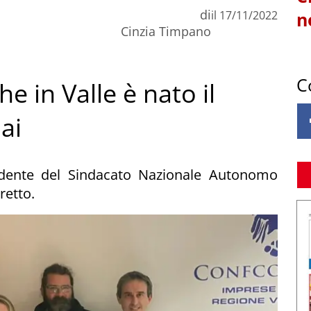
di
il
17/11/2022
n
Cinzia Timpano
C
 in Valle è nato il
ai
idente del Sindacato Nazionale Autonomo
retto.