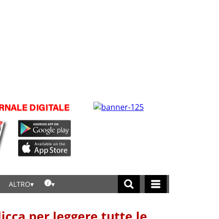
ALTRO
licca per leggere tutte le