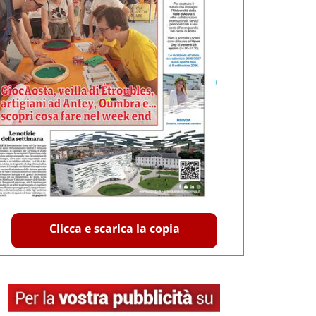
Clicca e scarica la copia