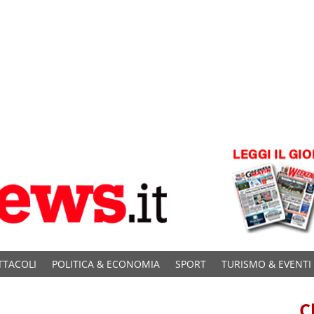
TTACOLI
POLITICA & ECONOMIA
SPORT
TURISMO & EVENTI
C