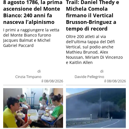
8 agosto 1786, la prima
Trail: Daniel Thedy e
ascensione del Monte
Michela Comola
Bianco: 240 anni fa
firmano il Vertical
nasceva l’alpinismo
Brusson-Bringuez a
tempo di record
I primi a raggiungere la vetta
del Monte Bianco furono
Oltre 200 atleti al via
Jacques Balmat e Michel
dell'ultima tappa del Défì
Gabriel Paccard
Vertical, sul podio anche
Mathieu Brunod, Alex
Noussan, Miriam Di Vincenzo
e Kaitlin Allen
di
di
Cinzia Timpano
Davide Pellegrino
il 08/08/2026
il 08/08/2026