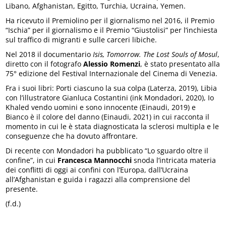
Libano, Afghanistan, Egitto, Turchia, Ucraina, Yemen.
Ha ricevuto il Premiolino per il giornalismo nel 2016, il Premio
“Ischia” per il giornalismo e il Premio “Giustolisi” per l’inchiesta
sul traffico di migranti e sulle carceri libiche.
Nel 2018 il documentario
Isis, Tomorrow. The Lost Souls of Mosul
,
diretto con il fotografo
Alessio Romenzi
, è stato presentato alla
75° edizione del Festival Internazionale del Cinema di Venezia.
Fra i suoi libri: Porti ciascuno la sua colpa (Laterza, 2019), Libia
con l’illustratore Gianluca Costantini (ink Mondadori, 2020), Io
Khaled vendo uomini e sono innocente (Einaudi, 2019) e
Bianco è il colore del danno (Einaudi, 2021) in cui racconta il
momento in cui le è stata diagnosticata la sclerosi multipla e le
conseguenze che ha dovuto affrontare.
Di recente con Mondadori ha pubblicato “Lo sguardo oltre il
confine”, in cui
Francesca Mannocchi
snoda l’intricata materia
dei conflitti di oggi ai confini con l’Europa, dall’Ucraina
all’Afghanistan e guida i ragazzi alla comprensione del
presente.
(f.d.)