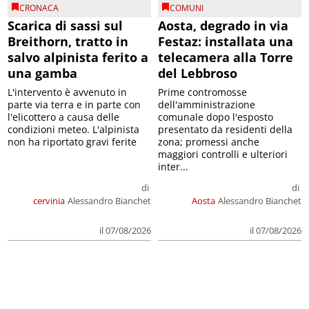
CRONACA
COMUNI
Scarica di sassi sul
Aosta, degrado in via
Breithorn, tratto in
Festaz: installata una
salvo alpinista ferito a
telecamera alla Torre
una gamba
del Lebbroso
L'intervento è avvenuto in
Prime contromosse
parte via terra e in parte con
dell'amministrazione
l'elicottero a causa delle
comunale dopo l'esposto
condizioni meteo. L'alpinista
presentato da residenti della
non ha riportato gravi ferite
zona; promessi anche
maggiori controlli e ulteriori
inter...
di
di
cervinia
Alessandro Bianchet
Aosta
Alessandro Bianchet
il 07/08/2026
il 07/08/2026