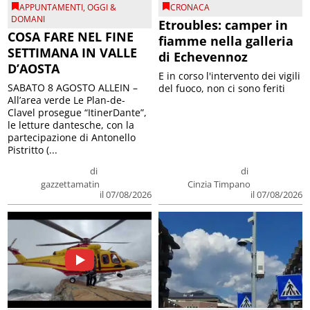
APPUNTAMENTI
,
OGGI &
CRONACA
DOMANI
Etroubles: camper in
COSA FARE NEL FINE
fiamme nella galleria
SETTIMANA IN VALLE
di Echevennoz
D’AOSTA
E in corso l'intervento dei vigili
SABATO 8 AGOSTO ALLEIN –
del fuoco, non ci sono feriti
All’area verde Le Plan-de-
Clavel prosegue “ItinerDante”,
le letture dantesche, con la
partecipazione di Antonello
Pistritto (...
di
di
gazzettamatin
Cinzia Timpano
il 07/08/2026
il 07/08/2026