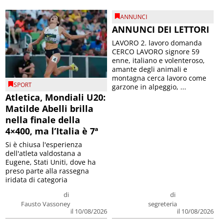
ANNUNCI
ANNUNCI DEI LETTORI
LAVORO 2. lavoro domanda
CERCO LAVORO signore 59
enne, italiano e volenteroso,
amante degli animali e
montagna cerca lavoro come
SPORT
garzone in alpeggio, ...
Atletica, Mondiali U20:
Matilde Abelli brilla
nella finale della
4×400, ma l’Italia è 7ª
Si è chiusa l'esperienza
dell'atleta valdostana a
Eugene, Stati Uniti, dove ha
preso parte alla rassegna
iridata di categoria
di
di
Fausto Vassoney
segreteria
il 10/08/2026
il 10/08/2026