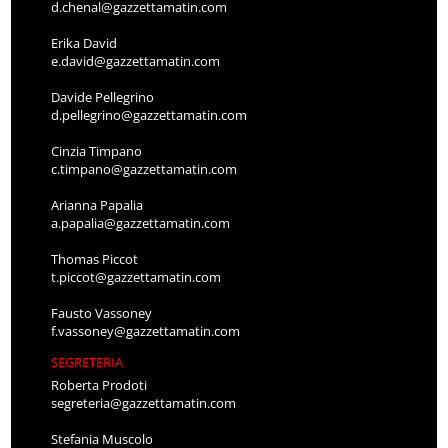
d.chenal@gazzettamatin.com
Erika David
e.david@gazzettamatin.com
Davide Pellegrino
d.pellegrino@gazzettamatin.com
Cinzia Timpano
c.timpano@gazzettamatin.com
Arianna Papalia
a.papalia@gazzettamatin.com
Thomas Piccot
t.piccot@gazzettamatin.com
Fausto Vassoney
f.vassoney@gazzettamatin.com
SEGRETERIA
Roberta Prodoti
segreteria@gazzettamatin.com
Stefania Muscolo