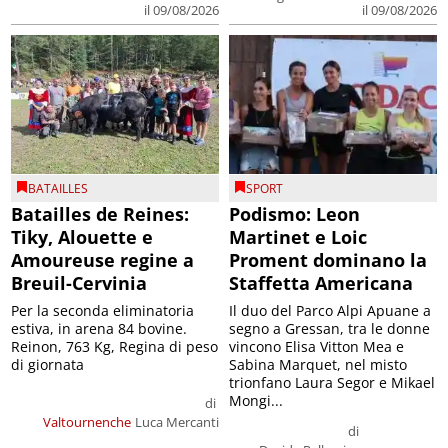
il 09/08/2026
il 09/08/2026
BATAILLES
SPORT
Batailles de Reines:
Podismo: Leon
Tiky, Alouette e
Martinet e Loic
Amoureuse regine a
Proment dominano la
Breuil-Cervinia
Staffetta Americana
Per la seconda eliminatoria
Il duo del Parco Alpi Apuane a
estiva, in arena 84 bovine.
segno a Gressan, tra le donne
Reinon, 763 Kg, Regina di peso
vincono Elisa Vitton Mea e
di giornata
Sabina Marquet, nel misto
trionfano Laura Segor e Mikael
Mongi...
di
Valtournenche
Luca Mercanti
di