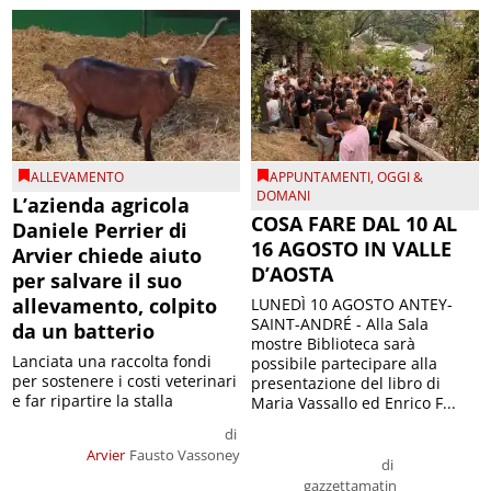
ALLEVAMENTO
APPUNTAMENTI
,
OGGI &
DOMANI
L’azienda agricola
COSA FARE DAL 10 AL
Daniele Perrier di
16 AGOSTO IN VALLE
Arvier chiede aiuto
D’AOSTA
per salvare il suo
allevamento, colpito
LUNEDÌ 10 AGOSTO ANTEY-
SAINT-ANDRÉ - Alla Sala
da un batterio
mostre Biblioteca sarà
Lanciata una raccolta fondi
possibile partecipare alla
per sostenere i costi veterinari
presentazione del libro di
e far ripartire la stalla
Maria Vassallo ed Enrico F...
di
Arvier
Fausto Vassoney
di
gazzettamatin