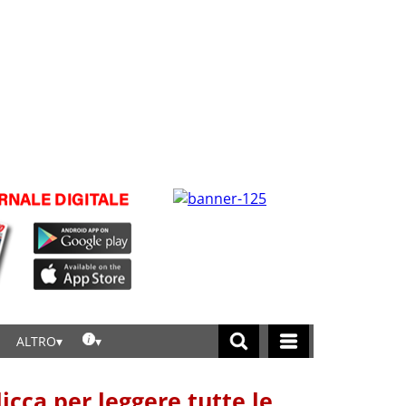
ALTRO
licca per leggere tutte le