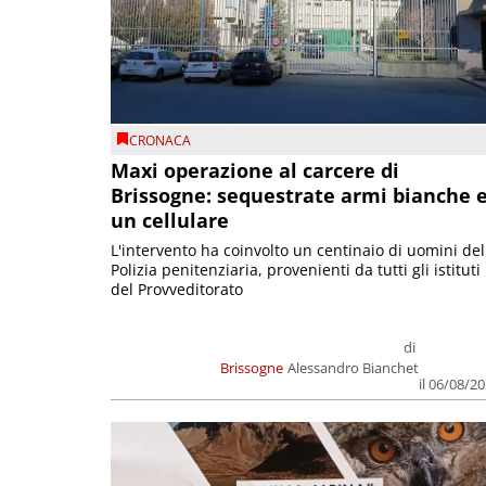
CRONACA
Maxi operazione al carcere di
Brissogne: sequestrate armi bianche 
un cellulare
L'intervento ha coinvolto un centinaio di uomini del
Polizia penitenziaria, provenienti da tutti gli istituti
del Provveditorato
di
Brissogne
Alessandro Bianchet
il 06/08/2