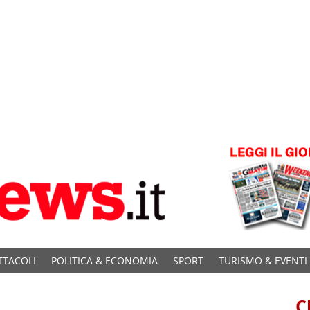
TTACOLI
POLITICA & ECONOMIA
SPORT
TURISMO & EVENTI
C