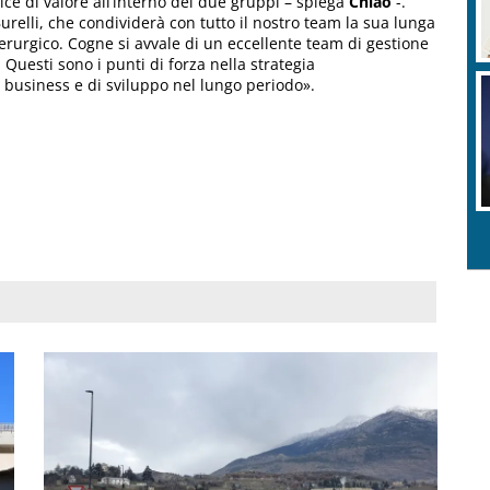
ce di valore all’interno dei due gruppi – spiega
Chiao
-.
urelli, che condividerà con tutto il nostro team la sua lunga
erurgico. Cogne si avvale di un eccellente team di gestione
 Questi sono i punti di forza nella strategia
i business e di sviluppo nel lungo periodo».