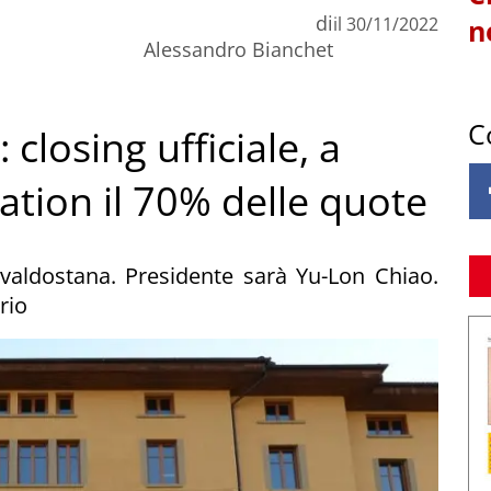
di
il
30/11/2022
n
Alessandro Bianchet
C
 closing ufficiale, a
tion il 70% delle quote
ia valdostana. Presidente sarà Yu-Lon Chiao.
rio