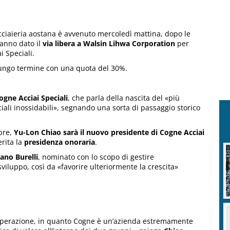
acciaieria aostana è avvenuto mercoledì mattina, dopo le
hanno dato il
via libera a Walsin Lihwa Corporation
per
i Speciali.
 lungo termine con una quota del 30%.
ogne Acciai Speciali
, che parla della nascita del «più
ali inossidabili», segnando una sorta di passaggio storico
bre,
Yu-Lon Chiao sarà il nuovo presidente di Cogne Acciai
erita la
presidenza onoraria
.
ano Burelli
, nominato con lo scopo di gestire
sviluppo, così da «favorire ulteriormente la crescita»
a operazione, in quanto Cogne è un’azienda estremamente