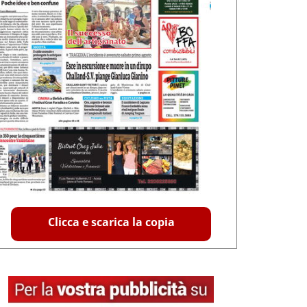
Clicca e scarica la copia