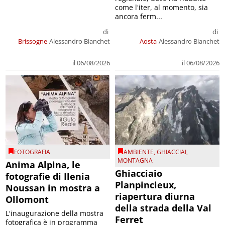
come l'iter, al momento, sia
ancora ferm...
di
di
Brissogne
Alessandro Bianchet
Aosta
Alessandro Bianchet
il 06/08/2026
il 06/08/2026
FOTOGRAFIA
AMBIENTE
,
GHIACCIAI
,
MONTAGNA
Anima Alpina, le
Ghiacciaio
fotografie di Ilenia
Planpincieux,
Noussan in mostra a
riapertura diurna
Ollomont
della strada della Val
L'inaugurazione della mostra
Ferret
fotografica è in programma