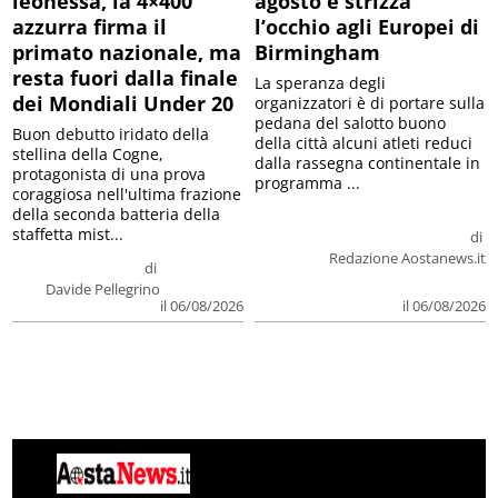
leonessa, la 4×400
agosto e strizza
azzurra firma il
l’occhio agli Europei di
primato nazionale, ma
Birmingham
resta fuori dalla finale
La speranza degli
dei Mondiali Under 20
organizzatori è di portare sulla
pedana del salotto buono
Buon debutto iridato della
della città alcuni atleti reduci
stellina della Cogne,
dalla rassegna continentale in
protagonista di una prova
programma ...
coraggiosa nell'ultima frazione
della seconda batteria della
staffetta mist...
di
Redazione Aostanews.it
di
Davide Pellegrino
il 06/08/2026
il 06/08/2026