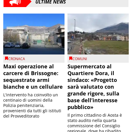
ULTIME NEWS
CRONACA
COMUNI
Maxi operazione al
Supermercato al
carcere di Brissogne:
Quartiere Dora, il
sequestrate armi
sindaco: «Progetto
bianche e un cellulare
sarà valutato con
grande rigore, sulla
L'intervento ha coinvolto un
base dell’interesse
centinaio di uomini della
Polizia penitenziaria,
pubblico»
provenienti da tutti gli istituti
Il primo cittadino di Aosta è
del Provveditorato
stato audito nella quarta
commissione del Consiglio
regionale, dove ha ribadito