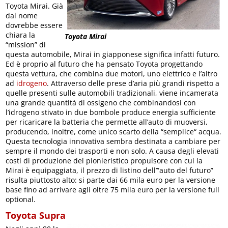
Toyota Mirai. Già
dal nome
dovrebbe essere
chiara la
Toyota Mirai
“mission” di
questa automobile, Mirai in giapponese significa infatti futuro.
Ed è proprio al futuro che ha pensato Toyota progettando
questa vettura, che combina due motori, uno elettrico e l’altro
ad
idrogeno
. Attraverso delle prese d’aria più grandi rispetto a
quelle presenti sulle automobili tradizionali, viene incamerata
una grande quantità di ossigeno che combinandosi con
l’idrogeno stivato in due bombole produce energia sufficiente
per ricaricare la batteria che permette all’auto di muoversi,
producendo, inoltre, come unico scarto della “semplice“ acqua.
Questa tecnologia innovativa sembra destinata a cambiare per
sempre il mondo dei trasporti e non solo. A causa degli elevati
costi di produzione del pionieristico propulsore con cui la
Mirai è equipaggiata, il prezzo di listino dell’”auto del futuro”
risulta piuttosto alto: si parte dai 66 mila euro per la versione
base fino ad arrivare agli oltre 75 mila euro per la versione full
optional.
Toyota Supra