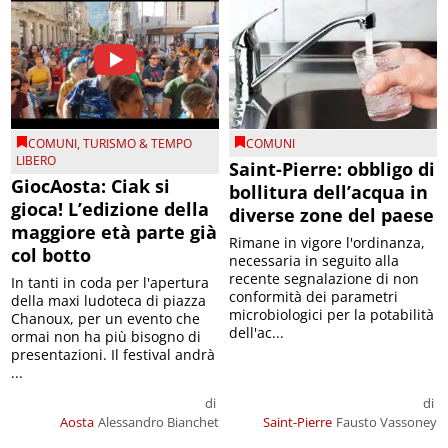
COMUNI
,
TURISMO & TEMPO
COMUNI
LIBERO
Saint-Pierre: obbligo di
GiocAosta: Ciak si
bollitura dell’acqua in
gioca! L’edizione della
diverse zone del paese
maggiore età parte già
Rimane in vigore l'ordinanza,
col botto
necessaria in seguito alla
recente segnalazione di non
In tanti in coda per l'apertura
conformità dei parametri
della maxi ludoteca di piazza
microbiologici per la potabilità
Chanoux, per un evento che
dell'ac...
ormai non ha più bisogno di
presentazioni. Il festival andrà
...
di
di
Aosta
Alessandro Bianchet
Saint-Pierre
Fausto Vassoney