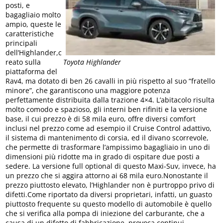
posti, e
bagagliaio molto
ampio, queste le
caratteristiche
principali
dell’Highlander,c
reato sulla
Toyota Highlander
piattaforma del
Rav4, ma dotato di ben 26 cavalli in più rispetto al suo “fratello
minore”, che garantiscono una maggiore potenza
perfettamente distribuita dalla trazione 4×4. L’abitacolo risulta
molto comodo e spazioso, gli interni ben rifiniti e la versione
base, il cui prezzo è di 58 mila euro, offre diversi comfort
inclusi nel prezzo come ad esempio il Cruise Control adattivo,
il sistema di mantenimento di corsia, ed il divano scorrevole,
che permette di trasformare l’ampissimo bagagliaio in uno di
dimensioni più ridotte ma in grado di ospitare due posti a
sedere. La versione full optional di questo Maxi-Suv, invece, ha
un prezzo che si aggira attorno ai 68 mila euro.Nonostante il
prezzo piuttosto elevato, l’Highlander non è purtroppo privo di
difetti.Come riportato da diversi proprietari, infatti, un guasto
piuttosto frequente su questo modello di automobile è quello
che si verifica alla pompa di iniezione del carburante, che a
causa di un difetto di fabbricazione, provoca continui