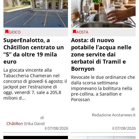
GIOCO
AOSTA
SuperEnalotto, a
Aosta: di nuovo
Châtillon centrato un
potabile l’acqua nelle
“5” da oltre 19 mila
zone servite dai
euro
serbatoi di Tramil e
Bornyon
La giocata vincente alla
Tabaccheria Chameran nel
Revocate le due ordinanze che
concorso di giovedì 6 agosto; il
dalla scorsa settimana
jackpot per l'estrazione di
imponevano la bollitura nella
oggi, venerdì 7, sale a 205,8
pre-collina, a Saraillon e
milioni d...
Porossan
di
Redazione Aostanews.it
di
Châtillon
Erika David
il 07/08/2026
il 07/08/2026