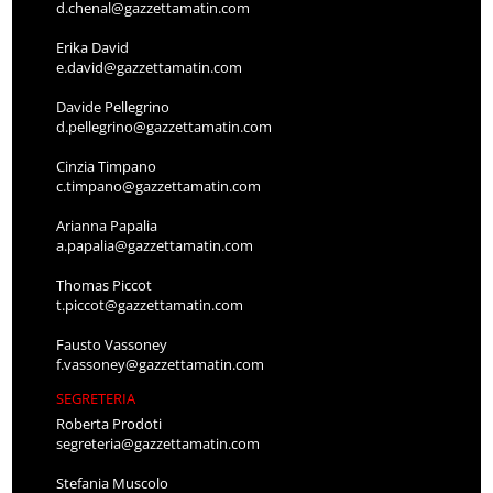
d.chenal@gazzettamatin.com
Erika David
e.david@gazzettamatin.com
Davide Pellegrino
d.pellegrino@gazzettamatin.com
Cinzia Timpano
c.timpano@gazzettamatin.com
Arianna Papalia
a.papalia@gazzettamatin.com
Thomas Piccot
t.piccot@gazzettamatin.com
Fausto Vassoney
f.vassoney@gazzettamatin.com
SEGRETERIA
Roberta Prodoti
segreteria@gazzettamatin.com
Stefania Muscolo