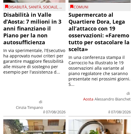
DISABILITÀ
,
SANITÀ
,
SOCIALE
, ...
COMUNI
Disabilità in Valle
Supermercato al
d’Aosta: 7 milioni in 3
Quartiere Dora, Lega
anni finanziano il
all’attacco con 19
Piano per la non
osservazioni: «Faremo
autosufficienza
tutto per ostacolare la
scelta»
In via sperimentale, l'Esecutivo
ha approvato nuovi criteri per
In una conferenza stampa il
garantire maggiore flessibilità
Carroccio ha illustrato le 19
alle misure di sostegno per
osservazioni alla variante al
esempio per l'assistenza d...
piano regolatore che saranno
presentate nei prossimi giorni.
S...
di
Aosta
Alessandro Bianchet
di
Cinzia Timpano
il 07/08/2026
il 07/08/2026