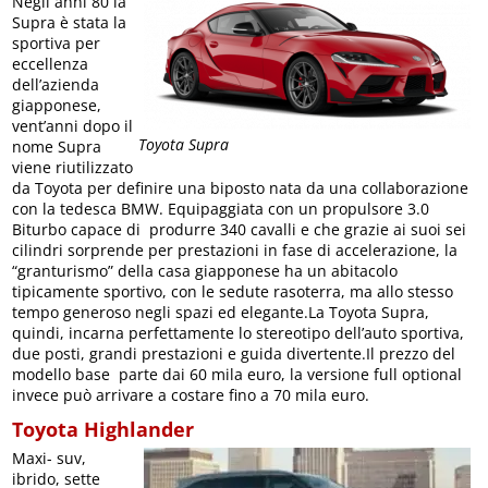
Negli anni 80 la
Supra è stata la
sportiva per
eccellenza
dell’azienda
giapponese,
vent’anni dopo il
Toyota Supra
nome Supra
viene riutilizzato
da Toyota per definire una biposto nata da una collaborazione
con la tedesca BMW. Equipaggiata con un propulsore 3.0
Biturbo capace di produrre 340 cavalli e che grazie ai suoi sei
cilindri sorprende per prestazioni in fase di accelerazione, la
“granturismo” della casa giapponese ha un abitacolo
tipicamente sportivo, con le sedute rasoterra, ma allo stesso
tempo generoso negli spazi ed elegante.La Toyota Supra,
quindi, incarna perfettamente lo stereotipo dell’auto sportiva,
due posti, grandi prestazioni e guida divertente.Il prezzo del
modello base parte dai 60 mila euro, la versione full optional
invece può arrivare a costare fino a 70 mila euro.
Toyota Highlander
Maxi- suv,
ibrido, sette