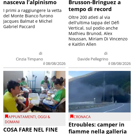
nasceva l’alpinismo
Brusson-Bringuez a
tempo di record
I primi a raggiungere la vetta
del Monte Bianco furono
Oltre 200 atleti al via
Jacques Balmat e Michel
dell'ultima tappa del Défì
Gabriel Paccard
Vertical, sul podio anche
Mathieu Brunod, Alex
Noussan, Miriam Di Vincenzo
e Kaitlin Allen
di
di
Cinzia Timpano
Davide Pellegrino
il 08/08/2026
il 08/08/2026
APPUNTAMENTI
,
OGGI &
CRONACA
DOMANI
Etroubles: camper in
COSA FARE NEL FINE
fiamme nella galleria