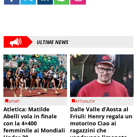
ULTIME NEWS
SPORT
ATTUALITA'
Atletica: Matilde
Dalle Valle d’Aosta al
Abelli vola in finale
Friuli: Henry regala un
con la 4×400
motorino Ciao ai
femminile ai Mondiali
ragazzini che