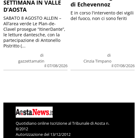
SETTIMANA IN VALLE
di Echevennoz
D’AOSTA
E in corso l'intervento dei vigili
SABATO 8 AGOSTO ALLEIN –
del fuoco, non ci sono feriti
All’area verde Le Plan-de-
Clavel prosegue “ItinerDante”,
le letture dantesche, con la
partecipazione di Antonello
Pistritto (...
di
di
gazzettamatin
Cinzia Timpano
il 07/08/2026
il 07/08/2026
Quotidiano online Iscrizione al Tribunale di Aosta n.
8/2012
Autorizzazione del 13/12/2012