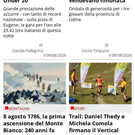
Under 20
vendevano limonata
Grande prestazione delle
Ondata di generosità per i tre
azzurre - con tanto di record
giovani della provincia di
nazionale - sulla pista di
Udine
Eugene, la gara per l'oro alle
23.42 (ora italiana) di questa
notte
di
di
Davide Pellegrino
Cinzia Timpano
il 09/08/2026
il 08/08/2026
MONTAGNA
SPORT
8 agosto 1786, la prima
Trail: Daniel Thedy e
ascensione del Monte
Michela Comola
Bianco: 240 anni fa
firmano il Vertical