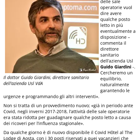
delle sale
operatorie vuol
dire avere
qualche posto
letto in più
eventualmente a
disposizione –
commenta il
direttore
sanitario
dell’azienda Usl
Guido Giardini
-.
Cercheremo un
Il dottor Guido Giardini, direttore sanitario
equilibrio,
dell’azienda Usl VdA
naturalmente
garantendo le
urgenze e programmando gli altri interventi».
Non si tratta di un provvedimento nuovo; «già in periodo ante
Covid, negli inverni 2017-2018, l’attività delle sale operatorie
era stata ridotta per guadagnare qualche posto letto a causa
dei ricoveri per l’influenza stagionale».
Da qualche giorno è di nuovo disponibile il Covid Hôtel al The
Lodge di Aosta, con i 30 posti riservati a quei vacanzieri che