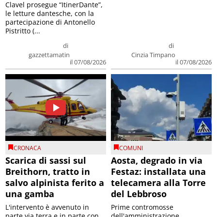
Clavel prosegue “ItinerDante”,
le letture dantesche, con la
partecipazione di Antonello
Pistritto (...
di
di
gazzettamatin
Cinzia Timpano
il 07/08/2026
il 07/08/2026
CRONACA
COMUNI
Scarica di sassi sul
Aosta, degrado in via
Breithorn, tratto in
Festaz: installata una
salvo alpinista ferito a
telecamera alla Torre
una gamba
del Lebbroso
L'intervento è avvenuto in
Prime contromosse
parte via terra e in parte con
dell'amministrazione