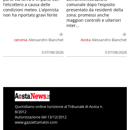
l'elicottero a causa delle
comunale dopo l'esposto
condizioni meteo. L'alpinista
presentato da residenti della
non ha riportato gravi ferite
zona; promessi anche
maggiori controlli e ulteriori
inter...
di
di
cervinia
Alessandro Bianchet
Aosta
Alessandro Bianchet
il 07/08/2026
il 07/08/2026
Quotidiano online Iscrizione al Tribunale di Aosta n.
8/2012
Autorizzazione del 13/12/2012
www.gazzettamatin.com