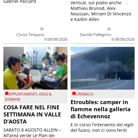
Gabriel Paccard
Vertical, sul podio anche
Mathieu Brunod, Alex
Noussan, Miriam Di Vincenzo
e Kaitlin Allen
di
di
Cinzia Timpano
Davide Pellegrino
il 08/08/2026
il 08/08/2026
APPUNTAMENTI
,
OGGI &
CRONACA
DOMANI
Etroubles: camper in
COSA FARE NEL FINE
fiamme nella galleria
SETTIMANA IN VALLE
di Echevennoz
D’AOSTA
E in corso l'intervento dei vigili
SABATO 8 AGOSTO ALLEIN –
del fuoco, non ci sono feriti
All’area verde Le Plan-de-