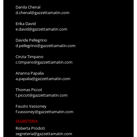
Danila Chenal
d.chenal@gazzettamatin.com
Erika David
e.david@gazzettamatin.com
Davide Pellegrino
d.pellegrino@gazzettamatin.com
Cinzia Timpano
c.timpano@gazzettamatin.com
Arianna Papalia
a.papalia@gazzettamatin.com
Thomas Piccot
t.piccot@gazzettamatin.com
Fausto Vassoney
f.vassoney@gazzettamatin.com
SEGRETERIA
Roberta Prodoti
segreteria@gazzettamatin.com