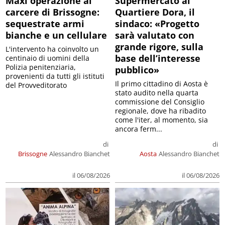
Maxi operazione al
Supermercato al
carcere di Brissogne:
Quartiere Dora, il
sequestrate armi
sindaco: «Progetto
bianche e un cellulare
sarà valutato con
grande rigore, sulla
L'intervento ha coinvolto un
base dell’interesse
centinaio di uomini della
Polizia penitenziaria,
pubblico»
provenienti da tutti gli istituti
Il primo cittadino di Aosta è
del Provveditorato
stato audito nella quarta
commissione del Consiglio
regionale, dove ha ribadito
come l'iter, al momento, sia
ancora ferm...
di
di
Brissogne
Alessandro Bianchet
Aosta
Alessandro Bianchet
il 06/08/2026
il 06/08/2026