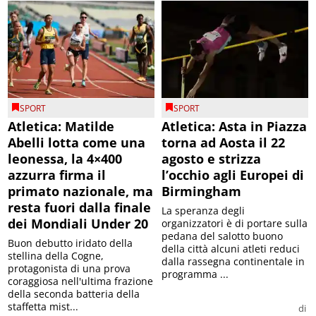
SPORT
SPORT
Atletica: Matilde
Atletica: Asta in Piazza
Abelli lotta come una
torna ad Aosta il 22
leonessa, la 4×400
agosto e strizza
azzurra firma il
l’occhio agli Europei di
primato nazionale, ma
Birmingham
resta fuori dalla finale
La speranza degli
dei Mondiali Under 20
organizzatori è di portare sulla
pedana del salotto buono
Buon debutto iridato della
della città alcuni atleti reduci
stellina della Cogne,
dalla rassegna continentale in
protagonista di una prova
programma ...
coraggiosa nell'ultima frazione
della seconda batteria della
staffetta mist...
di