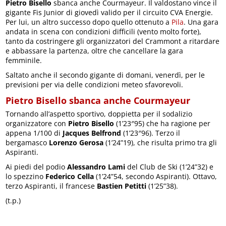
Pietro Bisello
sbanca anche Courmayeur. Il valdostano vince il
gigante Fis Junior di giovedì valido per il circuito CVA Energie.
Per lui, un altro successo dopo quello ottenuto a
Pila
. Una gara
andata in scena con condizioni difficili (vento molto forte),
tanto da costringere gli organizzatori del Crammont a ritardare
e abbassare la partenza, oltre che cancellare la gara
femminile.
Saltato anche il secondo gigante di domani, venerdì, per le
previsioni per via delle condizioni meteo sfavorevoli.
Pietro Bisello sbanca anche Courmayeur
Tornando all’aspetto sportivo, doppietta per il sodalizio
organizzatore con
Pietro Bisello
(1’23″95) che ha ragione per
appena 1/100 di
Jacques Belfrond
(1’23″96). Terzo il
bergamasco
Lorenzo Gerosa
(1’24”19), che risulta primo tra gli
Aspiranti.
Ai piedi del podio
Alessandro Lami
del Club de Ski (1’24”32) e
lo spezzino
Federico Cella
(1’24”54, secondo Aspiranti). Ottavo,
terzo Aspiranti, il francese
Bastien Petitti
(1’25”38).
(t.p.)