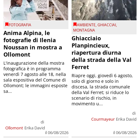
FOTOGRAFIA
AMBIENTE
,
GHIACCIAI
,
MONTAGNA
Anima Alpina, le
Ghiacciaio
fotografie di Ilenia
Planpincieux,
Noussan in mostra a
riapertura diurna
Ollomont
della strada della Val
L'inaugurazione della mostra
Ferret
fotografica è in programma
venerdì 7 agosto alle 18, nella
Riapre oggi, giovedì 6 agosto,
sala espositiva del Comune di
solo di giorno e solo in
Ollomont; le immagini esposte
discesa, la strada comunale
sa...
della Val Ferret; si riduce lo
scenario di rischio, in
movimento u...
di
Courmayeur
Erika David
di
Ollomont
Erika David
il 06/08/2026
il 06/08/2026