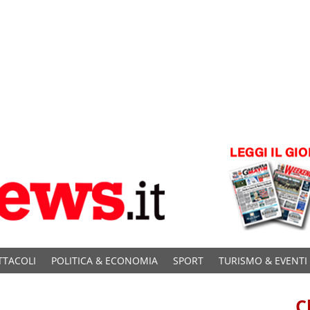
TTACOLI
POLITICA & ECONOMIA
SPORT
TURISMO & EVENTI
C