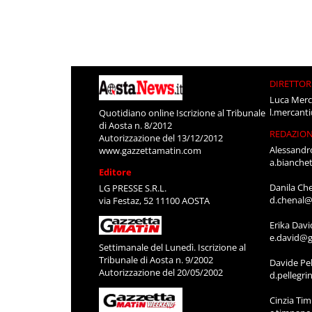
DIRETTOR
Luca Merc
l.mercant
Quotidiano online Iscrizione al Tribunale
di Aosta n. 8/2012
REDAZIO
Autorizzazione del 13/12/2012
Alessandr
www.gazzettamatin.com
a.bianche
Editore
Danila Ch
LG PRESSE S.R.L.
d.chenal@
via Festaz, 52 11100 AOSTA
Erika Davi
e.david@g
Settimanale del Lunedì. Iscrizione al
Tribunale di Aosta n. 9/2002
Davide Pel
Autorizzazione del 20/05/2002
d.pellegr
Cinzia Ti