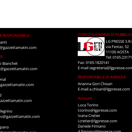
CONCESSIONARIA DI PUBBLIC
E RESPONSABILE
LG PRESSE S.R.
anti
via Festaz, 52
i@gazzettamatin.com
11100 AOSTA
NE
Tel: 0165.2317
Fax: 0165.1820141
o Bianchet
E-mail
segreteria@lgpresse.co
t@gazzettamatin.com
RESPONSABILE DI AGENZIA
enal
Arianna Gori Chisari
gazzettamatin.com
E-mail
a.chisari@lgpresse.com
d
Account
azzettamatin.com
Luca Torino
l.torino@lgpresse.com
legrino
Ivana Cretier
ino@gazzettamatin.com
i.cretier@lgpresse.com
Daniele Fimiano
mpano
d.fimiano@lgpresse.com