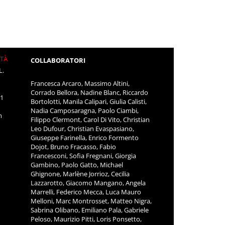
ITÀ
COLLABORATORI
L.
Francesca Arcaro, Massimo Altini,
Corrado Bellora, Nadine Blanc, Riccardo
11
Bortolotti, Manila Calipari, Giulia Calisti,
Nadia Camposaragna, Paolo Ciambi,
m
Filippo Clermont, Carol Di Vito, Christian
Leo Dufour, Christian Evaspasiano,
Giuseppe Farinella, Enrico Formento
Dojot, Bruno Fracasso, Fabio
Francesconi, Sofia Fregnani, Giorgia
Gambino, Paolo Gatto, Michael
Ghignone, Marlène Jorrioz, Cecilia
Lazzarotto, Giacomo Mangano, Angela
Marrelli, Federico Mecca, Luca Mauro
Melloni, Marc Montrosset, Matteo Nigra,
Sabrina Olibano, Emiliano Pala, Gabriele
Peloso, Maurizio Pitti, Loris Ponsetto,