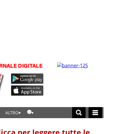
ALTRO
licca per leggere tutte le