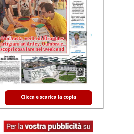
Clicca e scarica la copia