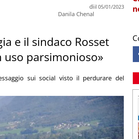
di
il
05/01/2023
n
Danila Chenal
C
ia e il sindaco Rosset
 un uso parsimonioso»
essaggio sui social visto il perdurare del