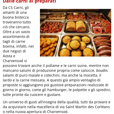
Dalle carni ai preparati
Da CS Carni, gli
amanti di una
buona bistecca
troveranno tutto
ciò che cercano.
Oltre a un vasto
assortimento di
tagli di carne
bovina, infatti, nei
due negozi di
Aosta e
Charvensod si
possono trovare anche il pollame e le carni suine, mentre non
mancano salumi di produzione propria come salsicce,
boudin
,
salami di puro maiale e cotechini, ma anche la mocetta, il
lardo e la carne messata. A questo già ampio ventaglio di
proposte si aggiungono poi gustose preparazioni realizzate di
giorno in giorno, come gli hamburger, le polpette o gli spiedini,
tutte pronte da cuocere e gustare.
Un universo di gusti all’insegna della qualità, tutti da provare e
da acquistare nella macelleria di via Saint Martin des Corléans
o nella nuova apertura di Charvensod.