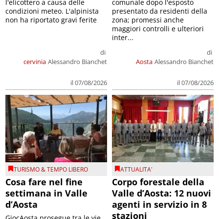
l'elicottero a causa delle
comunale dopo l'esposto
condizioni meteo. L'alpinista
presentato da residenti della
non ha riportato gravi ferite
zona; promessi anche
maggiori controlli e ulteriori
inter...
di
di
cervinia
Alessandro Bianchet
Aosta
Alessandro Bianchet
il 07/08/2026
il 07/08/2026
TURISMO & TEMPO LIBERO
ATTUALITA'
Cosa fare nel fine
Corpo forestale della
settimana in Valle
Valle d’Aosta: 12 nuovi
d’Aosta
agenti in servizio in 8
stazioni
GiocAosta prosegue tra le vie