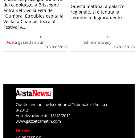
del capoluogo; a Brissogne
Questa mattina, a palazzo
entra nel vivo la Feta de
regionale, si è tenuta la
l’Oumbra; Etroubles ospita la
cerimonia di giuramento
Veillà; a Chamois tocca al
Festival A...
di
di
Aosta
gazzettamatin
ethienne bredy
il 07/08/2026
il 07/08/2026
Quotidiano online Iscrizione al Tribunale di Aosta n.
8/2012
Autorizzazione del 13/12/2012
www.gazzettamatin.com
Editore
LG PRESSE S.R.L.