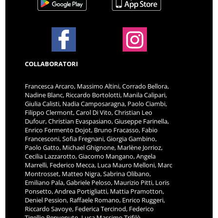
COLLABORATORI
Francesca Arcaro, Massimo Altini, Corrado Bellora,
Nadine Blanc, Riccardo Bortolotti, Manila Calipari,
Giulia Calisti, Nadia Camposaragna, Paolo Ciambi,
Filippo Clermont, Carol Di Vito, Christian Leo
Dufour, Christian Evaspasiano, Giuseppe Farinella,
Enrico Formento Dojot, Bruno Fracasso, Fabio
Francesconi, Sofia Fregnani, Giorgia Gambino,
Paolo Gatto, Michael Ghignone, Marlène Jorrioz,
Cecilia Lazzarotto, Giacomo Mangano, Angela
Marrelli, Federico Mecca, Luca Mauro Melloni, Marc
Montrosset, Matteo Nigra, Sabrina Olibano,
Emiliano Pala, Gabriele Peloso, Maurizio Pitti, Loris
Ponsetto, Andrea Portigliatti, Mattia Pramotton,
Deniel Pession, Raffaele Romano, Enrico Ruggeri,
Riccardo Savoye, Federica Tercinod, Federico
Tigellio Benvenuto, Luca Massimo Trifilò