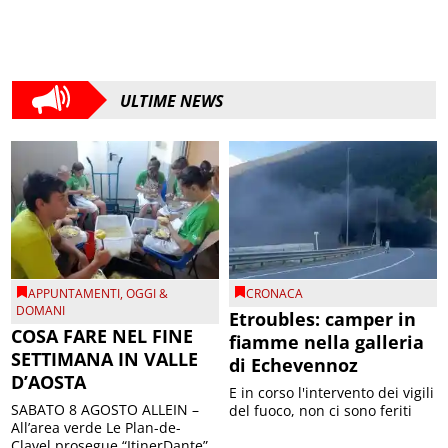
ULTIME NEWS
APPUNTAMENTI
,
OGGI &
CRONACA
DOMANI
Etroubles: camper in
COSA FARE NEL FINE
fiamme nella galleria
SETTIMANA IN VALLE
di Echevennoz
D’AOSTA
E in corso l'intervento dei vigili
SABATO 8 AGOSTO ALLEIN –
del fuoco, non ci sono feriti
All’area verde Le Plan-de-
Clavel prosegue “ItinerDante”,