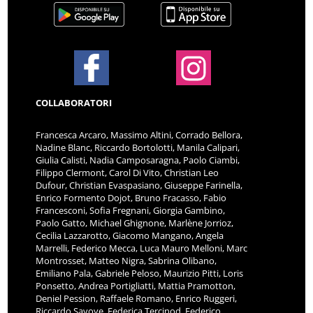
COLLABORATORI
Francesca Arcaro, Massimo Altini, Corrado Bellora,
Nadine Blanc, Riccardo Bortolotti, Manila Calipari,
Giulia Calisti, Nadia Camposaragna, Paolo Ciambi,
Filippo Clermont, Carol Di Vito, Christian Leo
Dufour, Christian Evaspasiano, Giuseppe Farinella,
Enrico Formento Dojot, Bruno Fracasso, Fabio
Francesconi, Sofia Fregnani, Giorgia Gambino,
Paolo Gatto, Michael Ghignone, Marlène Jorrioz,
Cecilia Lazzarotto, Giacomo Mangano, Angela
Marrelli, Federico Mecca, Luca Mauro Melloni, Marc
Montrosset, Matteo Nigra, Sabrina Olibano,
Emiliano Pala, Gabriele Peloso, Maurizio Pitti, Loris
Ponsetto, Andrea Portigliatti, Mattia Pramotton,
Deniel Pession, Raffaele Romano, Enrico Ruggeri,
Riccardo Savoye, Federica Tercinod, Federico