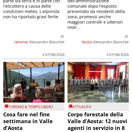
parte via terra e in parte con
dell'amministrazione
l'elicottero a causa delle
comunale dopo l'esposto
condizioni meteo. L'alpinista
presentato da residenti della
non ha riportato gravi ferite
zona; promessi anche
maggiori controlli e ulteriori
inter...
di
di
cervinia
Alessandro Bianchet
Aosta
Alessandro Bianchet
il 07/08/2026
il 07/08/2026
TURISMO & TEMPO LIBERO
ATTUALITA'
Cosa fare nel fine
Corpo forestale della
settimana in Valle
Valle d’Aosta: 12 nuovi
d’Aosta
agenti in servizio in 8