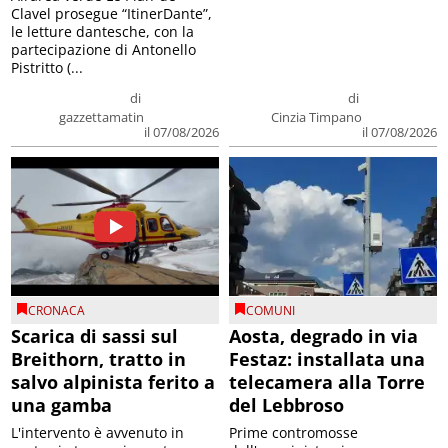
Clavel prosegue “ItinerDante”,
le letture dantesche, con la
partecipazione di Antonello
Pistritto (...
di
di
gazzettamatin
Cinzia Timpano
il 07/08/2026
il 07/08/2026
CRONACA
COMUNI
Scarica di sassi sul
Aosta, degrado in via
Breithorn, tratto in
Festaz: installata una
salvo alpinista ferito a
telecamera alla Torre
una gamba
del Lebbroso
L'intervento è avvenuto in
Prime contromosse