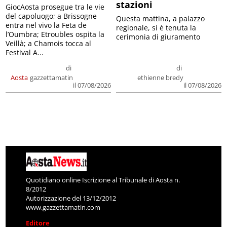
stazioni
GiocAosta prosegue tra le vie
del capoluogo; a Brissogne
Questa mattina, a palazzo
entra nel vivo la Feta de
regionale, si è tenuta la
l’Oumbra; Etroubles ospita la
cerimonia di giuramento
Veillà; a Chamois tocca al
Festival A...
di
di
Aosta
gazzettamatin
ethienne bredy
il 07/08/2026
il 07/08/2026
Quotidiano online Iscrizione al Tribunale di Aosta n.
8/2012
Autorizzazione del 13/12/2012
www.gazzettamatin.com
Editore