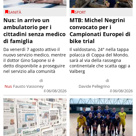
SANITÀ
SPORT
Nus: in arrivo un
MTB: Michel Negrini
ambulatorio per i
convocato per i
cittadini senza medico
Campionati Europei di
di famiglia
bike trial
Da venerdì 7 agosto attivo il
Il valdostano, 24° nella tappa
nuovo servizio medico, mentre
polacca di Coppa del Mondo,
il dottor Gino Sapone si è
sarà al via della rassegna
detto disponibile a proseguire
continentale che scatta oggi a
nel servizio alla comunità
Valberg
di
di
Nus
Fausto Vassoney
Davide Pellegrino
il 06/08/2026
il 06/08/2026