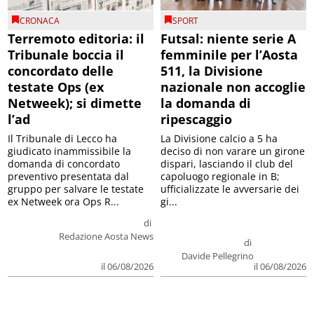
CRONACA
SPORT
Terremoto editoria: il
Futsal: niente serie A
Tribunale boccia il
femminile per l’Aosta
concordato delle
511, la Divisione
testate Ops (ex
nazionale non accoglie
Netweek); si dimette
la domanda di
l’ad
ripescaggio
Il Tribunale di Lecco ha
La Divisione calcio a 5 ha
giudicato inammissibile la
deciso di non varare un girone
domanda di concordato
dispari, lasciando il club del
preventivo presentata dal
capoluogo regionale in B;
gruppo per salvare le testate
ufficializzate le avversarie dei
ex Netweek ora Ops R...
gi...
di
Redazione Aosta News
di
Davide Pellegrino
il 06/08/2026
il 06/08/2026