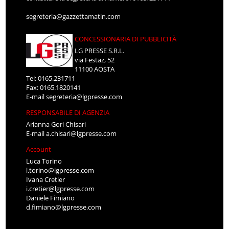
segreteria@gazzettamatin.com
CONCESSIONARIA DI PUBBLICITÀ
LG PRESSE S.R.L.
via Festaz, 52
11100 AOSTA
Tel: 0165.231711
Fax: 0165.1820141
E-mail
segreteria@lgpresse.com
RESPONSABILE DI AGENZIA
Arianna Gori Chisari
E-mail
a.chisari@lgpresse.com
Account
Luca Torino
l.torino@lgpresse.com
Ivana Cretier
i.cretier@lgpresse.com
Daniele Fimiano
d.fimiano@lgpresse.com