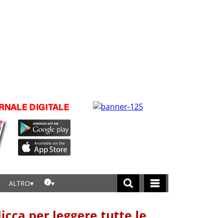
ALTRO
licca per leggere tutte le