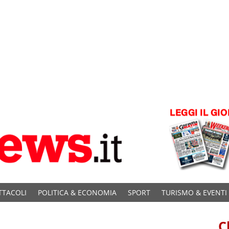
TTACOLI
POLITICA & ECONOMIA
SPORT
TURISMO & EVENTI
C