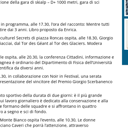
one della gara di skialp – D+ 1000 metri, gara di sci
in programma, alle 17.30, l’ora del racconto: Mentre tutti
ire dai 3 anni. Libro proposto da Enrica.
culturel Secrets di piazza Roncas ospita, alle 18.30, Giorgio
hiacciai, dal Tor des Géant al Tor des Glaciers. Modera
e ospita, alle 20.30, la conferenza Cittadini, informazione e
agnea è ordinario del Dipartimento di Fisica dell’Università
entifica da diversi anni.
30, in collaborazione con Noir in Festival, una serata
presentazione del vincitore del Premio Giorgio Scerbanenco
o sportivo della durata di due giorni: è il più grande
cui lavoro giornaliero è dedicato alla conservazione e alla
te formano delle squadre e si affrontano in quattro
ro a segno e sci di fondo.
onte Bianco ospita l’evento, alle 10.30, Le donne
ciano Caveri che porrà l’attenzione, attraverso