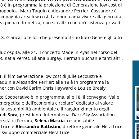
18 è in programma la proiezione di Generazione low cost di
hopoulos, Mara Taquin e Alexandre Perrier. Cassandre è
compagnia area low cost. La donna ama vivere alla giornata
za piena e frenetica, non sia altro che un’esistenza priva di
, Giancarlo telloli che presenta il suo libro Gène e gli altri
 ospita, alle 21, il concerto Made in Ayas nel corso del
t, Katia Perret, Liliana Burgay, Herman Buchan e tanti altri.
1, il film Generazione low cost di Julie Lecoustre e
uin e Alexandre Perrier; alle 18 è in programma la
rcher con David Earlm Chris Hayward e Louise Brealy.
o Cooperativo è in programma, alle 18, il convegno “Valle
energetica e dell’economia circolare” dedicato al valore
, la sostenibilità ambientale e il raggiungimento degli
 di Sora,
presidente International Dark-Sky Association,
ersità di Ferrara,
Selena Mascia
, responsabile
a Luce e
Alessandro Battistini
, direttore generale Hera Luce.
e sviluppo commerciale Hera Luce.