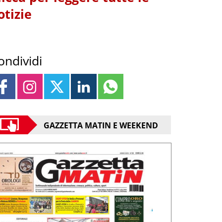
otizie
ondividi
GAZZETTA MATIN E WEEKEND