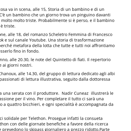
osa va in scena, alle 15, Storia di un bambino e di un
 C’è un bambino che un giorno trova un pinguino davanti
molto molto triste. Probabilmente si è perso, e il bambino
è triste.
ione, alle 18, del romanzo Scheletro Femmina di Francesco
ok e sul canale Youtube. Una storia di trasformazione
perché metafora della lotta che tutte e tutti noi affrontiamo
sserlo fino in fondo.
 alle 20.30, le note del Quintetto di fiati. Il repertorio
 ai giorni nostri.
noux, alle 14.30, del gruppo di lettura dedicato agli albi
ppassionati di lettura illustrativa, seguito dalla dottoressa
 a una serata con il produttore. Nadir Cuneaz illustrerà le
assione per il vino. Per completare il tutto ci sarà una
no a quattro bicchieri, e ogni specialità è accompagnata da
i solidale per Telethon. Prosegue infatti la consueta
thon con delle giornate benefiche a favore della ricerca
e prevedono lo skipass giornaliero a prezzo ridotto.Parte