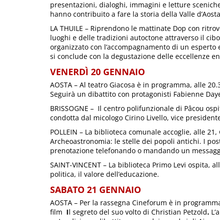
presentazioni, dialoghi, immagini e letture scenich
hanno contribuito a fare la storia della Valle d’Aosta
LA THUILE – Riprendono le mattinate Dop con ritrovo
luoghi e delle tradizioni autoctone attraverso il cibo
organizzato con l’accompagnamento di un esperto en
si conclude con la degustazione delle eccellenze e
VENERDÌ 20 GENNAIO
AOSTA – Al teatro Giacosa è in programma, alle 20.30
Seguirà un dibattito con protagonisti Fabienne Daye
BRISSOGNE – Il centro polifunzionale di Pâcou ospita
condotta dal micologo Cirino Livello, vice president
POLLEIN – La biblioteca comunale accoglie, alle 21, 
Archeoastronomia: le stelle dei popoli antichi. I post
prenotazione telefonando o mandando un messagg
SAINT-VINCENT – La biblioteca Primo Levi ospita, alle
politica, il valore dell’educazione.
SABATO 21 GENNAIO
AOSTA – Per la rassegna Cineforum è in programma, a
film
I
l segreto del suo volto di Christian Petzold
.
L’