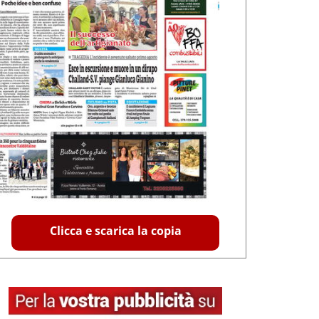
Clicca e scarica la copia