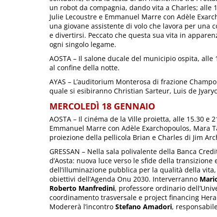
un robot da compagnia, dando vita a Charles; alle 
Julie Lecoustre e Emmanuel Marre con Adèle Exarc
una giovane assistente di volo che lavora per una 
e divertirsi. Peccato che questa sua vita in apparen
ogni singolo legame.
AOSTA – Il salone ducale del municipio ospita, alle 18
al confine della notte.
AYAS – L’auditorium Monterosa di frazione Champoluc
quale si esibiranno Christian Sarteur, Luis de Jyaryo
MERCOLEDÌ 18 GENNAIO
AOSTA – Il cinéma de la Ville proietta, alle 15.30 e 2
Emmanuel Marre con Adèle Exarchopoulos, Mara Taq
proiezione della pellicola Brian e Charles di Jim A
GRESSAN – Nella sala polivalente della Banca Credit
d’Aosta: nuova luce verso le sfide della transizione 
dell’illuminazione pubblica per la qualità della vita
obiettivi dell’Agenda Onu 2030. Interverranno
Mario
Roberto Manfredini
, professore ordinario dell’Univ
coordinamento trasversale e project financing Her
Modererà l’incontro
Stefano Amadori
, responsabil