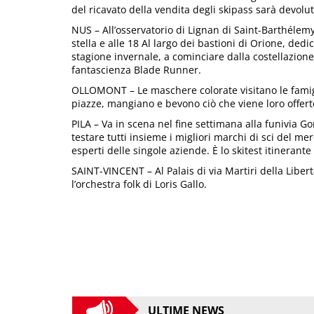
del ricavato della vendita degli skipass sarà devolut
NUS – All’osservatorio di Lignan di Saint-Barthélemy 
stella e alle 18 Al largo dei bastioni di Orione, dedic
stagione invernale, a cominciare dalla costellazione
fantascienza Blade Runner.
OLLOMONT – Le maschere colorate visitano le famigli
piazze, mangiano e bevono ciò che viene loro offert
PILA – Va in scena nel fine settimana alla funivia 
testare tutti insieme i migliori marchi di sci del me
esperti delle singole aziende. È lo skitest itinerant
SAINT-VINCENT – Al Palais di via Martiri della Liber
l’orchestra folk di Loris Gallo.
ULTIME NEWS