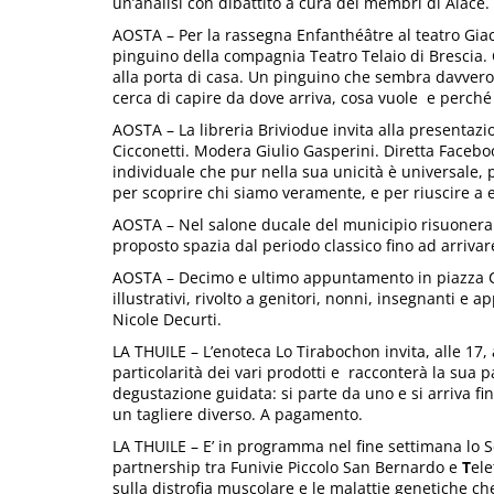
un’analisi con dibattito a cura dei membri di Aiace.
AOSTA – Per la rassegna Enfanthéâtre al teatro Giac
pinguino della compagnia Teatro Telaio di Brescia.
alla porta di casa. Un pinguino che sembra davvero 
cerca di capire da dove arriva, cosa vuole e perché 
AOSTA – La libreria Briviodue invita alla presentaz
Cicconetti. Modera Giulio Gasperini. Diretta Facebo
individuale che pur nella sua unicità è universale, 
per scoprire chi siamo veramente, e per riuscire a e
AOSTA – Nel salone ducale del municipio risuoneranno,
proposto spazia dal periodo classico fino ad arrivare
AOSTA – Decimo e ultimo appuntamento in piazza Cha
illustrativi, rivolto a genitori, nonni, insegnanti e a
Nicole Decurti.
LA THUILE – L’enoteca Lo Tirabochon invita, alle 17,
particolarità dei vari prodotti e racconterà la sua p
degustazione guidata: si parte da uno e si arriva fi
un tagliere diverso. A pagamento.
LA THUILE – E’ in programma nel fine settimana lo Sc
partnership tra Funivie Piccolo San Bernardo e
T
ele
sulla distrofia muscolare e le malattie genetiche ch