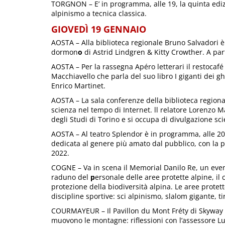
TORGNON – E’ in programma, alle 19, la quinta edizi
alpinismo a tecnica classica.
GIOVEDÌ 19 GENNAIO
AOSTA – Alla biblioteca regionale Bruno Salvadori è 
dormon
o
di Astrid Lindgren & Kitty Crowther. A part
AOSTA – Per la rassegna Apéro letterari il restocafé 
Macchiavello che parla del suo libro I giganti dei g
Enrico Martinet.
AOSTA – La sala conferenze della biblioteca regional
scienza nel tempo di Internet. ll relatore Lorenzo M
degli Studi di Torino e si occupa di divulgazione sci
AOSTA – Al teatro Splendor è in programma, alle 20.
dedicata al genere più amato dal pubblico, con la 
2022.
COGNE – Va in scena il Memorial Danilo Re, un event
raduno del
p
ersonale delle aree protette alpine, il 
protezione della biodiversità alpina. Le aree protet
discipline sportive: sci alpinismo, slalom gigante, ti
COURMAYEUR – Il Pavillon du Mont Fréty di Skyway M
muovono le montagne: riflessioni con l’assessore Lu