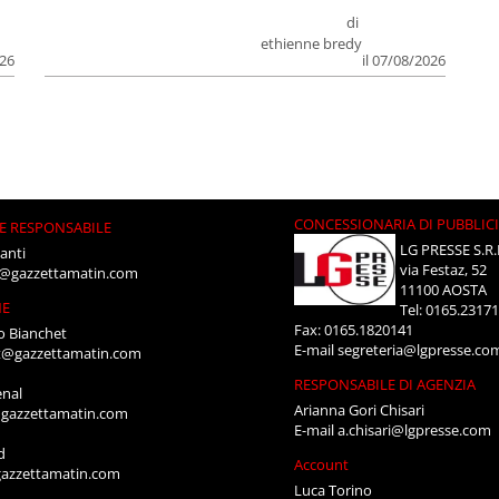
di
ethienne bredy
026
il 07/08/2026
CONCESSIONARIA DI PUBBLIC
E RESPONSABILE
LG PRESSE S.R.
anti
via Festaz, 52
i@gazzettamatin.com
11100 AOSTA
NE
Tel: 0165.2317
Fax: 0165.1820141
o Bianchet
E-mail
segreteria@lgpresse.co
t@gazzettamatin.com
RESPONSABILE DI AGENZIA
enal
Arianna Gori Chisari
gazzettamatin.com
E-mail
a.chisari@lgpresse.com
d
Account
azzettamatin.com
Luca Torino