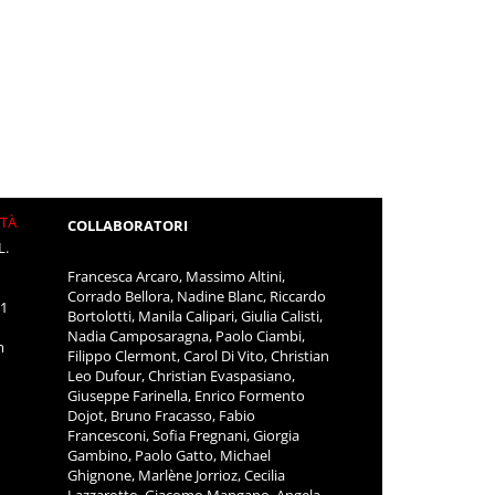
ITÀ
COLLABORATORI
L.
Francesca Arcaro, Massimo Altini,
Corrado Bellora, Nadine Blanc, Riccardo
11
Bortolotti, Manila Calipari, Giulia Calisti,
Nadia Camposaragna, Paolo Ciambi,
m
Filippo Clermont, Carol Di Vito, Christian
Leo Dufour, Christian Evaspasiano,
Giuseppe Farinella, Enrico Formento
Dojot, Bruno Fracasso, Fabio
Francesconi, Sofia Fregnani, Giorgia
Gambino, Paolo Gatto, Michael
Ghignone, Marlène Jorrioz, Cecilia
Lazzarotto, Giacomo Mangano, Angela