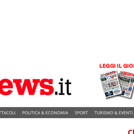
TTACOLI
POLITICA & ECONOMIA
SPORT
TURISMO & EVENTI
C