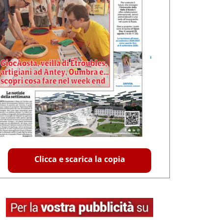
Clicca e scarica la copia