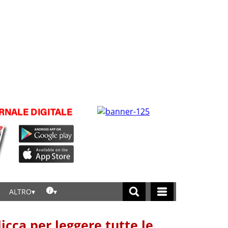
ALTRO
licca per leggere tutte le