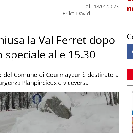
di
il
18/01/2023
n
Erika David
C
iusa la Val Ferret dopo
o speciale alle 15.30
lio del Comune di Courmayeur è destinato a
urgenza Planpincieux o viceversa