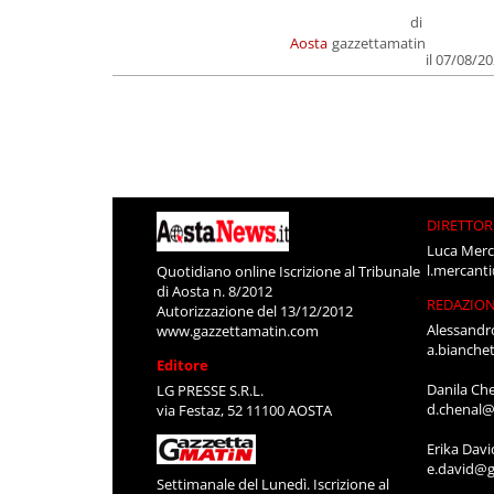
di
Aosta
gazzettamatin
il 07/08/2
DIRETTOR
Luca Merc
l.mercant
Quotidiano online Iscrizione al Tribunale
di Aosta n. 8/2012
REDAZIO
Autorizzazione del 13/12/2012
Alessandr
www.gazzettamatin.com
a.bianche
Editore
Danila Ch
LG PRESSE S.R.L.
d.chenal@
via Festaz, 52 11100 AOSTA
Erika Davi
e.david@g
Settimanale del Lunedì. Iscrizione al