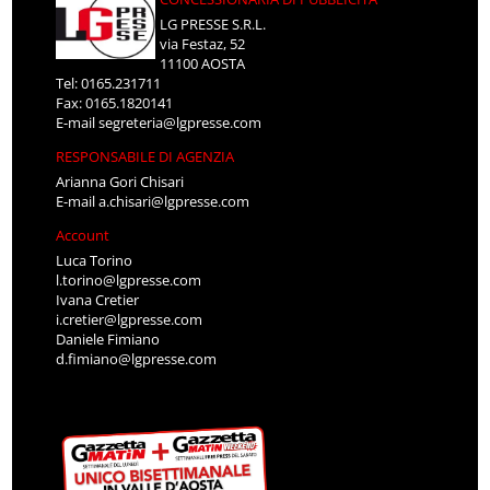
LG PRESSE S.R.L.
via Festaz, 52
11100 AOSTA
Tel: 0165.231711
Fax: 0165.1820141
E-mail
segreteria@lgpresse.com
RESPONSABILE DI AGENZIA
Arianna Gori Chisari
E-mail
a.chisari@lgpresse.com
Account
Luca Torino
l.torino@lgpresse.com
Ivana Cretier
i.cretier@lgpresse.com
Daniele Fimiano
d.fimiano@lgpresse.com