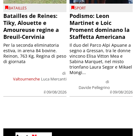
BATAILLES
SPORT
Batailles de Reines:
Podismo: Leon
Tiky, Alouette e
Martinet e Loic
Amoureuse regine a
Proment dominano la
Breuil-Cervinia
Staffetta Americana
Per la seconda eliminatoria
Il duo del Parco Alpi Apuane a
estiva, in arena 84 bovine.
segno a Gressan, tra le donne
Reinon, 763 Kg, Regina di peso
vincono Elisa Vitton Mea e
di giornata
Sabina Marquet, nel misto
trionfano Laura Segor e Mikael
Mongi...
di
Valtournenche
Luca Mercanti
di
Davide Pellegrino
il 09/08/2026
il 09/08/2026