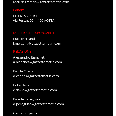
Mail:
segreteria@gazzettamatin.com
Editore
LG PRESSE S.R.L.
via Festaz, 52 11100 AOSTA
DIRETTORE RESPONSABILE
Luca Mercanti
l.mercanti@gazzettamatin.com
REDAZIONE
Alessandro Bianchet
a.bianchet@gazzettamatin.com
Danila Chenal
d.chenal@gazzettamatin.com
Erika David
e.david@gazzettamatin.com
Davide Pellegrino
d.pellegrino@gazzettamatin.com
Cinzia Timpano