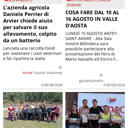
ALLEVAMENTO
APPUNTAMENTI
,
OGGI &
DOMANI
L’azienda agricola
COSA FARE DAL 10 AL
Daniele Perrier di
16 AGOSTO IN VALLE
Arvier chiede aiuto
D’AOSTA
per salvare il suo
allevamento, colpito
LUNEDÌ 10 AGOSTO ANTEY-
SAINT-ANDRÉ - Alla Sala
da un batterio
mostre Biblioteca sarà
Lanciata una raccolta fondi
possibile partecipare alla
per sostenere i costi veterinari
presentazione del libro di
e far ripartire la stalla
Maria Vassallo ed Enrico F...
di
Arvier
Fausto Vassoney
di
gazzettamatin
il 09/08/2026
il 09/08/2026