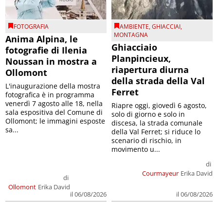
FOTOGRAFIA
AMBIENTE
,
GHIACCIAI
,
MONTAGNA
Anima Alpina, le
Ghiacciaio
fotografie di Ilenia
Planpincieux,
Noussan in mostra a
riapertura diurna
Ollomont
della strada della Val
L'inaugurazione della mostra
Ferret
fotografica è in programma
venerdì 7 agosto alle 18, nella
Riapre oggi, giovedì 6 agosto,
sala espositiva del Comune di
solo di giorno e solo in
Ollomont; le immagini esposte
discesa, la strada comunale
sa...
della Val Ferret; si riduce lo
scenario di rischio, in
movimento u...
di
Courmayeur
Erika David
di
Ollomont
Erika David
il 06/08/2026
il 06/08/2026