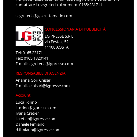
contattare la segreteria al numero: 0165/231711
segreteria@gazzettamatin.com
CONCESSIONARIA DI PUBBLICITÀ
LG PRESSE S.R.L.
via Festaz, 52
11100 AOSTA
Tel: 0165.231711
Fax: 0165.1820141
E-mail
segreteria@lgpresse.com
RESPONSABILE DI AGENZIA
Arianna Gori Chisari
E-mail
a.chisari@lgpresse.com
Account
Luca Torino
l.torino@lgpresse.com
Ivana Cretier
i.cretier@lgpresse.com
Daniele Fimiano
d.fimiano@lgpresse.com