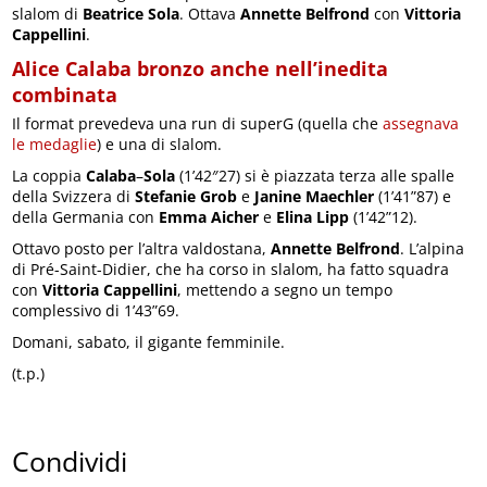
slalom di
Beatrice Sola
. Ottava
Annette Belfrond
con
Vittoria
Cappellini
.
Alice Calaba bronzo anche nell’inedita
combinata
Il format prevedeva una run di superG (quella che
assegnava
le medaglie
) e una di slalom.
La coppia
Calaba
–
Sola
(1’42″27) si è piazzata terza alle spalle
della Svizzera di
Stefanie Grob
e
Janine Maechler
(1’41”87) e
della Germania con
Emma Aicher
e
Elina Lipp
(1’42”12).
Ottavo posto per l’altra valdostana,
Annette Belfrond
. L’alpina
di Pré-Saint-Didier, che ha corso in slalom, ha fatto squadra
con
Vittoria Cappellini
, mettendo a segno un tempo
complessivo di 1’43”69.
Domani, sabato, il gigante femminile.
(t.p.)
Condividi