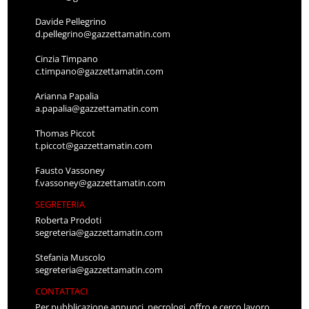
Davide Pellegrino
d.pellegrino@gazzettamatin.com
Cinzia Timpano
c.timpano@gazzettamatin.com
Arianna Papalia
a.papalia@gazzettamatin.com
Thomas Piccot
t.piccot@gazzettamatin.com
Fausto Vassoney
f.vassoney@gazzettamatin.com
SEGRETERIA
Roberta Prodoti
segreteria@gazzettamatin.com
Stefania Muscolo
segreteria@gazzettamatin.com
CONTATTACI
Per pubblicazione annunci, necrologi, offro e cerco lavoro,