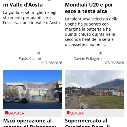
in Valle d’Aosta
Mondiali U20 e poi
esce a testa alta
La guida ai siti migliori e agli
strumenti per pianificare
La talentuosa velocista della
l'osservazione in Valle d'Aosta
Cogne ha superato con
margine la batteria e ha
quindi chiuso quinta nella
seconda heat della sera e
diciassettesima nell...
di
di
Paolo Ciambi
Davide Pellegrino
il 07/08/2026
il 07/08/2026
CRONACA
COMUNI
Maxi operazione al
Supermercato al
carcere di Brissogne:
Quartiere Dora, il