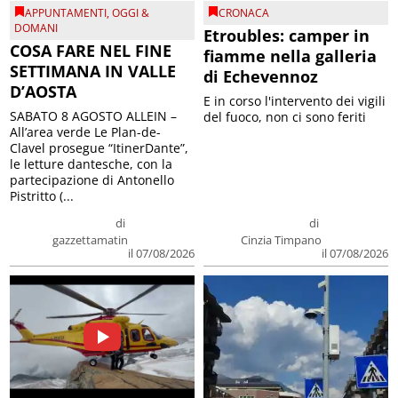
APPUNTAMENTI
,
OGGI &
CRONACA
DOMANI
Etroubles: camper in
COSA FARE NEL FINE
fiamme nella galleria
SETTIMANA IN VALLE
di Echevennoz
D’AOSTA
E in corso l'intervento dei vigili
SABATO 8 AGOSTO ALLEIN –
del fuoco, non ci sono feriti
All’area verde Le Plan-de-
Clavel prosegue “ItinerDante”,
le letture dantesche, con la
partecipazione di Antonello
Pistritto (...
di
di
gazzettamatin
Cinzia Timpano
il 07/08/2026
il 07/08/2026