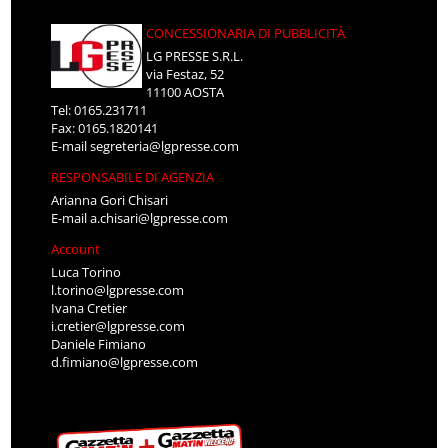
CONCESSIONARIA DI PUBBLICITÀ
LG PRESSE S.R.L.
via Festaz, 52
11100 AOSTA
Tel: 0165.231711
Fax: 0165.1820141
E-mail
segreteria@lgpresse.com
RESPONSABILE DI AGENZIA
Arianna Gori Chisari
E-mail
a.chisari@lgpresse.com
Account
Luca Torino
l.torino@lgpresse.com
Ivana Cretier
i.cretier@lgpresse.com
Daniele Fimiano
d.fimiano@lgpresse.com