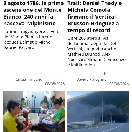
8 agosto 1786, la prima
Trail: Daniel Thedy e
ascensione del Monte
Michela Comola
Bianco: 240 anni fa
firmano il Vertical
nasceva l’alpinismo
Brusson-Bringuez a
tempo di record
I primi a raggiungere la vetta
del Monte Bianco furono
Oltre 200 atleti al via
Jacques Balmat e Michel
dell'ultima tappa del Défì
Gabriel Paccard
Vertical, sul podio anche
Mathieu Brunod, Alex
Noussan, Miriam Di Vincenzo
e Kaitlin Allen
di
di
Cinzia Timpano
Davide Pellegrino
il 08/08/2026
il 08/08/2026