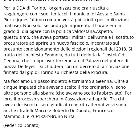
Per la DDA di Torino, l’organizzazione era riuscita a
raggiungere con i suoi tentacoli i municipi di Aosta e Saint-
Pierre (quest’ultimo comune verrà poi sciolto per infiltrazioni
mafiose). Non solo: secondo gli inquirenti, il Locale era in
grado di dialogare con la politica valdostana.Aspetto,
quest’ultimo, che aveva portato i militari dell’Arma e il sostituto
procuratore ad aprire un nuovo fascicolo, incentrato sul
presunto condizionamento delle elezioni regionali del 2018. Si
tratta dell’inchiesta Egomnia, da tutti definita la “costola” di
Geenna, che – dopo aver terremotato il Palazzo del potere di
piazza Deffeyes – si chiuderà con un decreto di archiviazione
firmato dal gip di Torino su richiesta della Procura.
Ma facciamo un passo indietro e torniamo a Geenna. Oltre ai
cinque imputati che avevano scelto il rito ordinario, vi sono
altre persone alla sbarra (che avevano scelto l’abbreviato). Per
loro, il processo sbarcherà in Cassazione ad aprile. Tra chi
aveva deciso di essere giudicato con rito alternativo vi sono
anche i fratelli Marco e Roberto Di Donato, Francesco
Mammoliti e <CF1823>Bruno Nirta
(Federico Donato)