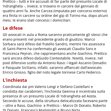
Prettico – tutti e tre accusati di far parte del presunto Locale di
’ndrangheta -, invece, si trovano in carcere dal gennaio di
quattro anni fa. Anche Carcea (imputata per concorso esterno)
era finita in carcere su ordine del gip di Torino ma, dopo alcuni
mesi, le erano stati concessi i domiciliari.
Le difese
Gli avvocati in aula a Roma saranno praticamente gli stessi che
erano presenti nel precedente grado di giudizio. Marco
Sorbara sarà difeso dal fratello Sandro, mentre l’ex assessora
di Saint-Pierre ha confermato gli avvocati Claudio Soro e
Francesca Peyron, che rappresentano anche Giachino. Prettico
sarà ancora difeso daGuido Contestabile. Novità, invece, nel
pool difensivo scelto da Antonio Raso: i legali Ascanio Donadio
e Pasquale Siciliano, infatti, saranno affiancati dall’avvocato
Enrico Grosso, figlio del noto legale torinese Carlo Federico.
L’inchiesta
Coordinata dai pm Valerio Longi e Stefano Castellani e
condotta dai carabinieri, l’inchiesta Geenna è incentrata sulla
presenza di un presunto Locale di ’ndrangheta ad Aosta.
Secondo le accuse, della struttura delocalizzata facevano parte
– oltre a Raso, Giachino e Prettico – Marco Di Donato, Roberto
Di Donato, Francesco Mammoliti e Bruno Nirta.