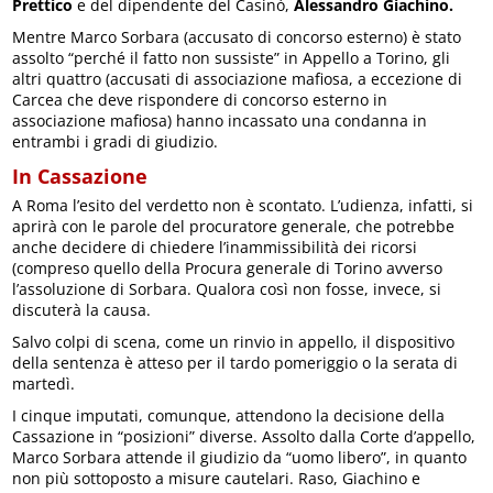
Prettico
e del dipendente del Casinò,
Alessandro Giachino.
Mentre Marco Sorbara (accusato di concorso esterno) è stato
assolto “perché il fatto non sussiste” in Appello a Torino, gli
altri quattro (accusati di associazione mafiosa, a eccezione di
Carcea che deve rispondere di concorso esterno in
associazione mafiosa) hanno incassato una condanna in
entrambi i gradi di giudizio.
In Cassazione
A Roma l’esito del verdetto non è scontato. L’udienza, infatti, si
aprirà con le parole del procuratore generale, che potrebbe
anche decidere di chiedere l’inammissibilità dei ricorsi
(compreso quello della Procura generale di Torino avverso
l’assoluzione di Sorbara. Qualora così non fosse, invece, si
discuterà la causa.
Salvo colpi di scena, come un rinvio in appello, il dispositivo
della sentenza è atteso per il tardo pomeriggio o la serata di
martedì.
I cinque imputati, comunque, attendono la decisione della
Cassazione in “posizioni” diverse. Assolto dalla Corte d’appello,
Marco Sorbara attende il giudizio da “uomo libero”, in quanto
non più sottoposto a misure cautelari. Raso, Giachino e