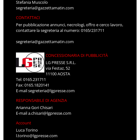
Stefania Muscolo
segreteria@gazzettamatin.com
CONTATTACI
Per pubblicazione annunci, necrologi, offro e cerco lavoro,
contattare la segreteria al numero: 0165/231711
segreteria@gazzettamatin.com
CONCESSIONARIA DI PUBBLICITÀ
LG PRESSE S.R.L.
via Festaz, 52
11100 AOSTA
Tel: 0165.231711
Fax: 0165.1820141
E-mail
segreteria@lgpresse.com
RESPONSABILE DI AGENZIA
Arianna Gori Chisari
E-mail
a.chisari@lgpresse.com
Account
Luca Torino
l.torino@lgpresse.com