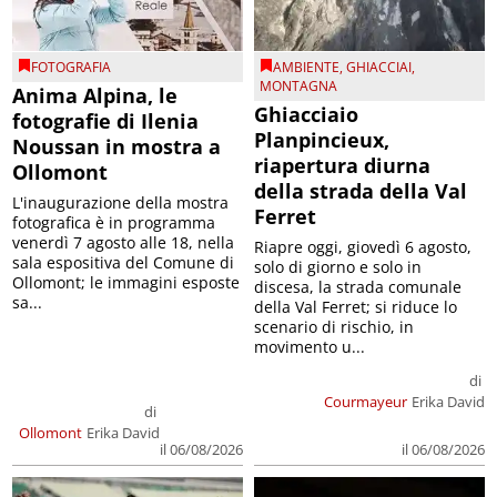
FOTOGRAFIA
AMBIENTE
,
GHIACCIAI
,
MONTAGNA
Anima Alpina, le
Ghiacciaio
fotografie di Ilenia
Planpincieux,
Noussan in mostra a
riapertura diurna
Ollomont
della strada della Val
L'inaugurazione della mostra
Ferret
fotografica è in programma
venerdì 7 agosto alle 18, nella
Riapre oggi, giovedì 6 agosto,
sala espositiva del Comune di
solo di giorno e solo in
Ollomont; le immagini esposte
discesa, la strada comunale
sa...
della Val Ferret; si riduce lo
scenario di rischio, in
movimento u...
di
Courmayeur
Erika David
di
Ollomont
Erika David
il 06/08/2026
il 06/08/2026