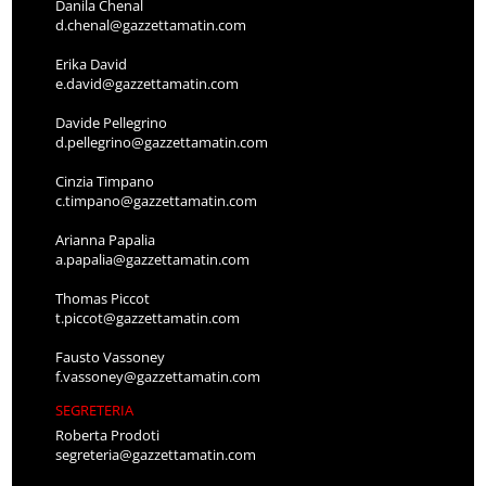
Danila Chenal
d.chenal@gazzettamatin.com
Erika David
e.david@gazzettamatin.com
Davide Pellegrino
d.pellegrino@gazzettamatin.com
Cinzia Timpano
c.timpano@gazzettamatin.com
Arianna Papalia
a.papalia@gazzettamatin.com
Thomas Piccot
t.piccot@gazzettamatin.com
Fausto Vassoney
f.vassoney@gazzettamatin.com
SEGRETERIA
Roberta Prodoti
segreteria@gazzettamatin.com