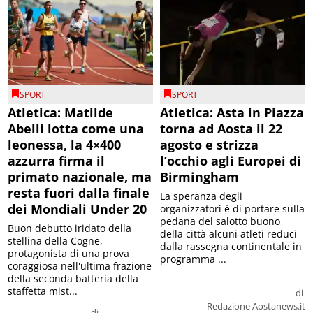
SPORT
SPORT
Atletica: Matilde
Atletica: Asta in Piazza
Abelli lotta come una
torna ad Aosta il 22
leonessa, la 4×400
agosto e strizza
azzurra firma il
l’occhio agli Europei di
primato nazionale, ma
Birmingham
resta fuori dalla finale
La speranza degli
dei Mondiali Under 20
organizzatori è di portare sulla
pedana del salotto buono
Buon debutto iridato della
della città alcuni atleti reduci
stellina della Cogne,
dalla rassegna continentale in
protagonista di una prova
programma ...
coraggiosa nell'ultima frazione
della seconda batteria della
staffetta mist...
di
Redazione Aostanews.it
di