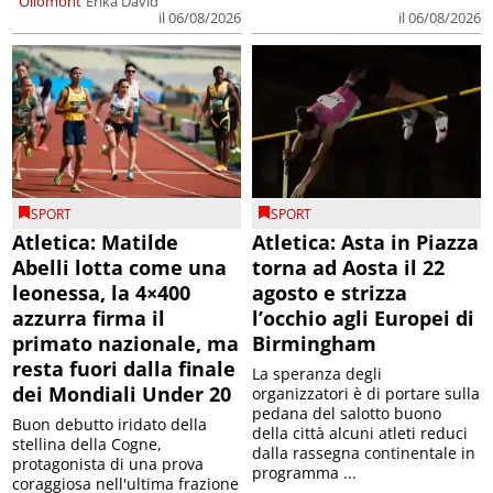
Ollomont
Erika David
il 06/08/2026
il 06/08/2026
SPORT
SPORT
Atletica: Matilde
Atletica: Asta in Piazza
Abelli lotta come una
torna ad Aosta il 22
leonessa, la 4×400
agosto e strizza
azzurra firma il
l’occhio agli Europei di
primato nazionale, ma
Birmingham
resta fuori dalla finale
La speranza degli
dei Mondiali Under 20
organizzatori è di portare sulla
pedana del salotto buono
Buon debutto iridato della
della città alcuni atleti reduci
stellina della Cogne,
dalla rassegna continentale in
protagonista di una prova
programma ...
coraggiosa nell'ultima frazione