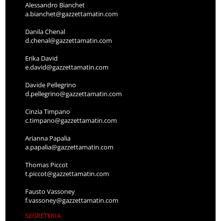
Alessandro Bianchet
a.bianchet@gazzettamatin.com
Danila Chenal
d.chenal@gazzettamatin.com
Erika David
e.david@gazzettamatin.com
Davide Pellegrino
d.pellegrino@gazzettamatin.com
Cinzia Timpano
c.timpano@gazzettamatin.com
Arianna Papalia
a.papalia@gazzettamatin.com
Thomas Piccot
t.piccot@gazzettamatin.com
Fausto Vassoney
f.vassoney@gazzettamatin.com
SEGRETERIA