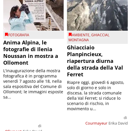
FOTOGRAFIA
AMBIENTE
,
GHIACCIAI
,
MONTAGNA
Anima Alpina, le
Ghiacciaio
fotografie di Ilenia
Planpincieux,
Noussan in mostra a
riapertura diurna
Ollomont
della strada della Val
L'inaugurazione della mostra
Ferret
fotografica è in programma
venerdì 7 agosto alle 18, nella
Riapre oggi, giovedì 6 agosto,
sala espositiva del Comune di
solo di giorno e solo in
Ollomont; le immagini esposte
discesa, la strada comunale
sa...
della Val Ferret; si riduce lo
scenario di rischio, in
movimento u...
di
Courmayeur
Erika David
di