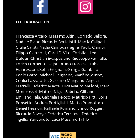
COLLABORATORI
Francesca Arcaro, Massimo Altini, Corrado Bellora,
Nadine Blanc, Riccardo Bortolotti, Manila Calipari,
Giulia Calisti, Nadia Camposaragna, Paolo Ciambi,
Filippo Clermont, Carol Di Vito, Christian Leo
Dufour, Christian Evaspasiano, Giuseppe Farinella,
Enrico Formento Dojot, Bruno Fracasso, Fabio
Francesconi, Sofia Fregnani, Giorgia Gambino,
Paolo Gatto, Michael Ghignone, Marlène Jorrioz,
Cecilia Lazzarotto, Giacomo Mangano, Angela
Marrelli, Federico Mecca, Luca Mauro Melloni, Marc
Montrosset, Matteo Nigra, Sabrina Olibano,
Emiliano Pala, Gabriele Peloso, Maurizio Pitti, Loris
Ponsetto, Andrea Portigliatti, Mattia Pramotton,
Deniel Pession, Raffaele Romano, Enrico Ruggeri,
Riccardo Savoye, Federica Tercinod, Federico
Tigellio Benvenuto, Luca Massimo Trifilò