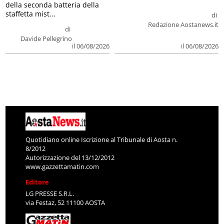
della seconda batteria della
staffetta mist...
di
Redazione Aostanews.it
di
Davide Pellegrino
il 06/08/2026
il 06/08/2026
Quotidiano online Iscrizione al Tribunale di Aosta n.
8/2012
Autorizzazione del 13/12/2012
www.gazzettamatin.com
Editore
LG PRESSE S.R.L.
via Festaz, 52 11100 AOSTA