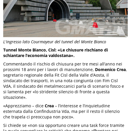
L'ingresso lato Courmayeur del tunnel del Monte Bianco
Tunnel Monte Bianco, Cisl: «Le chiusure rischiano di
schiantare l’economia valdostana».
Commentando il rischio di chiusura per tre mesi all’anno nei
prossimi 18 anni per i lavori di manutenzione,
Domenico Crea
,
segretario regionale della Fit Cisl della Valle d’Aosta, il
sindacato dei trasporti, in una nota congiunta con Fim Cisl
VdA, il sindacato dei metalmeccanici parla di scenario fosco e
si lamenta per «lo stridente silenzio di fronte a questa
situazione».
«Apprezziamo – dice
Crea
– l’interesse e l’inquietudine
esternata dalla Confindustria Vda, ma per il resto il silenzio
che trapela ci preoccupa non poco».
Si chiede se «non sia opportuno creare una task force tramite
la quale convogliare le criticità che dovremo affrontare nei