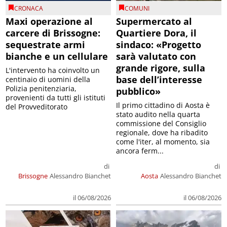
CRONACA
COMUNI
Maxi operazione al
Supermercato al
carcere di Brissogne:
Quartiere Dora, il
sequestrate armi
sindaco: «Progetto
bianche e un cellulare
sarà valutato con
grande rigore, sulla
L'intervento ha coinvolto un
base dell’interesse
centinaio di uomini della
Polizia penitenziaria,
pubblico»
provenienti da tutti gli istituti
Il primo cittadino di Aosta è
del Provveditorato
stato audito nella quarta
commissione del Consiglio
regionale, dove ha ribadito
come l'iter, al momento, sia
ancora ferm...
di
di
Brissogne
Alessandro Bianchet
Aosta
Alessandro Bianchet
il 06/08/2026
il 06/08/2026