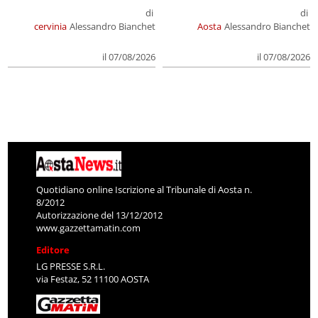
di
di
cervinia
Alessandro Bianchet
Aosta
Alessandro Bianchet
il 07/08/2026
il 07/08/2026
Quotidiano online Iscrizione al Tribunale di Aosta n.
8/2012
Autorizzazione del 13/12/2012
www.gazzettamatin.com
Editore
LG PRESSE S.R.L.
via Festaz, 52 11100 AOSTA