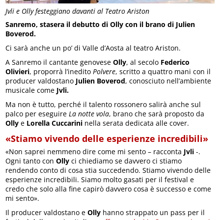
Jvli e Olly festeggiano davanti al Teatro Ariston
Sanremo, stasera il debutto di Olly con il brano di Julien
Boverod.
Ci sarà anche un po’ di Valle d’Aosta al teatro Ariston.
A Sanremo il cantante genovese
Olly
, al secolo
Federico
Olivieri
, proporrà l’inedito
Polvere
, scritto a quattro mani con il
producer valdostano
Julien Boverod
, conosciuto nell’ambiente
musicale come
Jvli.
Ma non è tutto, perché il talento rossonero salirà anche sul
palco per eseguire
La notte vola
, brano che sarà proposto da
Olly
e
Lorella Cuccarini
nella serata dedicata alle cover.
«Stiamo vivendo delle esperienze incredibili»
«Non saprei nemmeno dire come mi sento – racconta
Jvli
-.
Ogni tanto con
Olly
ci chiediamo se davvero ci stiamo
rendendo conto di cosa stia succedendo. Stiamo vivendo delle
esperienze incredibili. Siamo molto gasati per il festival e
credo che solo alla fine capirò davvero cosa è successo e come
mi sento».
Il producer valdostano e
Olly
hanno strappato un pass per il