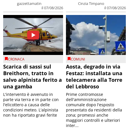
gazzettamatin
Cinzia Timpano
il 07/08/2026
il 07/08/2026
CRONACA
COMUNI
Scarica di sassi sul
Aosta, degrado in via
Breithorn, tratto in
Festaz: installata una
salvo alpinista ferito a
telecamera alla Torre
una gamba
del Lebbroso
L'intervento è avvenuto in
Prime contromosse
parte via terra e in parte con
dell'amministrazione
l'elicottero a causa delle
comunale dopo l'esposto
condizioni meteo. L'alpinista
presentato da residenti della
non ha riportato gravi ferite
zona; promessi anche
maggiori controlli e ulteriori
inter...