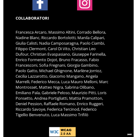
COLLABORATORI
Francesca Arcaro, Massimo Altini, Corrado Bellora,
Nadine Blanc, Riccardo Bortolotti, Manila Calipari,
Giulia Calisti, Nadia Camposaragna, Paolo Ciambi,
Filippo Clermont, Carol Di Vito, Christian Leo
Dufour, Christian Evaspasiano, Giuseppe Farinella,
Enrico Formento Dojot, Bruno Fracasso, Fabio
Francesconi, Sofia Fregnani, Giorgia Gambino,
Paolo Gatto, Michael Ghignone, Marlène Jorrioz,
Cecilia Lazzarotto, Giacomo Mangano, Angela
Marrelli, Federico Mecca, Luca Mauro Melloni, Marc
Montrosset, Matteo Nigra, Sabrina Olibano,
Emiliano Pala, Gabriele Peloso, Maurizio Pitti, Loris
Ponsetto, Andrea Portigliatti, Mattia Pramotton,
Deniel Pession, Raffaele Romano, Enrico Ruggeri,
Riccardo Savoye, Federica Tercinod, Federico
Tigellio Benvenuto, Luca Massimo Trifilò