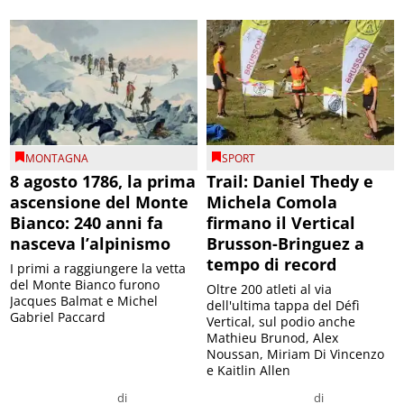
MONTAGNA
SPORT
8 agosto 1786, la prima
Trail: Daniel Thedy e
ascensione del Monte
Michela Comola
Bianco: 240 anni fa
firmano il Vertical
nasceva l’alpinismo
Brusson-Bringuez a
tempo di record
I primi a raggiungere la vetta
del Monte Bianco furono
Oltre 200 atleti al via
Jacques Balmat e Michel
dell'ultima tappa del Défì
Gabriel Paccard
Vertical, sul podio anche
Mathieu Brunod, Alex
Noussan, Miriam Di Vincenzo
e Kaitlin Allen
di
di