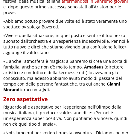
festival della musica italiana
affermandosi in Sanremo giovani
e, dopo questo primo successo, sono stati all’Ariston per le
prove.
«Abbiamo potuto provare due volte ed è stato veramente uno
spettacolo» spiega Boverod.
«Vivere quella situazione, in quel posto e sentire il tuo pezzo
suonato dall’orchestra è un’esperienza indescrivibile. Per noi è
tutto nuovo e direi che stiamo vivendo una confusione felice»
aggiunge il valdostano.
«E anche l’atmosfera è magica: a Sanremo si crea una sorta di
famiglia, anche se non c’è molto tempo.
Amadeus
(direttore
artistico e conduttore della kermesse ndr) lo avevamo già
conosciuto, ma adesso abbiamo avuto modo di passare del
tempo con delle persone fantastiche, tra cui anche
Gianni
Morandi
» racconta
Jvli.
Zero aspettative
Riguardo alle aspettative per l’esperienza nell’Olimpo della
musica italiana, il producer valdostano dice: «Per noi è
un’esperienza super positiva. Non puntiamo a vincere, quindi
non c’è quel tipo di ansia».
«Noi siamo qui per goderci questa avventura. Diciamo che per