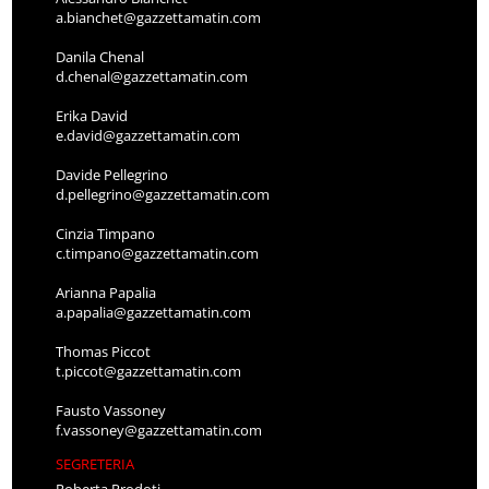
a.bianchet@gazzettamatin.com
Danila Chenal
d.chenal@gazzettamatin.com
Erika David
e.david@gazzettamatin.com
Davide Pellegrino
d.pellegrino@gazzettamatin.com
Cinzia Timpano
c.timpano@gazzettamatin.com
Arianna Papalia
a.papalia@gazzettamatin.com
Thomas Piccot
t.piccot@gazzettamatin.com
Fausto Vassoney
f.vassoney@gazzettamatin.com
SEGRETERIA
Roberta Prodoti