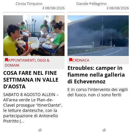
Cinzia Timpano
Davide Pellegrino
il 08/08/2026
il 08/08/2026
APPUNTAMENTI
,
OGGI &
CRONACA
DOMANI
Etroubles: camper in
COSA FARE NEL FINE
fiamme nella galleria
SETTIMANA IN VALLE
di Echevennoz
D’AOSTA
E in corso l'intervento dei vigili
SABATO 8 AGOSTO ALLEIN –
del fuoco, non ci sono feriti
All’area verde Le Plan-de-
Clavel prosegue “ItinerDante”,
le letture dantesche, con la
partecipazione di Antonello
Pistritto (...
di
di