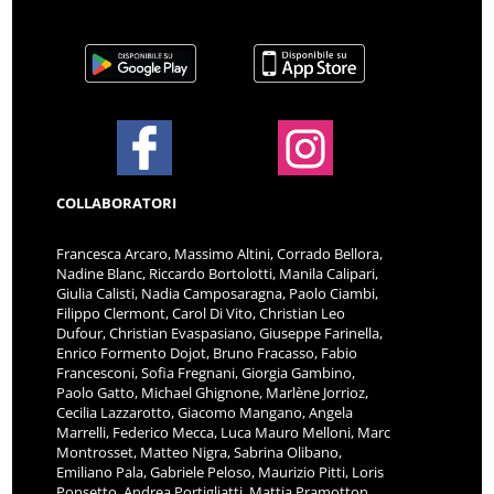
COLLABORATORI
Francesca Arcaro, Massimo Altini, Corrado Bellora,
Nadine Blanc, Riccardo Bortolotti, Manila Calipari,
Giulia Calisti, Nadia Camposaragna, Paolo Ciambi,
Filippo Clermont, Carol Di Vito, Christian Leo
Dufour, Christian Evaspasiano, Giuseppe Farinella,
Enrico Formento Dojot, Bruno Fracasso, Fabio
Francesconi, Sofia Fregnani, Giorgia Gambino,
Paolo Gatto, Michael Ghignone, Marlène Jorrioz,
Cecilia Lazzarotto, Giacomo Mangano, Angela
Marrelli, Federico Mecca, Luca Mauro Melloni, Marc
Montrosset, Matteo Nigra, Sabrina Olibano,
Emiliano Pala, Gabriele Peloso, Maurizio Pitti, Loris
Ponsetto, Andrea Portigliatti, Mattia Pramotton,