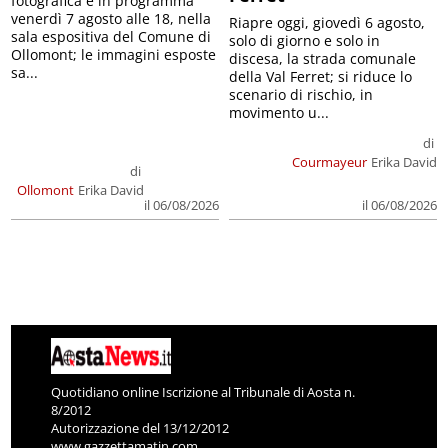
fotografica è in programma
venerdì 7 agosto alle 18, nella
Riapre oggi, giovedì 6 agosto,
sala espositiva del Comune di
solo di giorno e solo in
Ollomont; le immagini esposte
discesa, la strada comunale
sa...
della Val Ferret; si riduce lo
scenario di rischio, in
movimento u...
di
Courmayeur
Erika David
di
Ollomont
Erika David
il 06/08/2026
il 06/08/2026
Quotidiano online Iscrizione al Tribunale di Aosta n.
8/2012
Autorizzazione del 13/12/2012
www.gazzettamatin.com