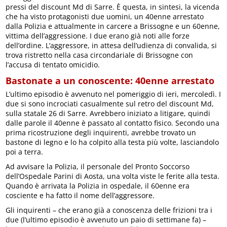
pressi del discount Md di Sarre. È questa, in sintesi, la vicenda
che ha visto protagonisti due uomini, un 40enne arrestato
dalla Polizia e attualmente in carcere a Brissogne e un 60enne,
vittima dell’aggressione. I due erano già noti alle forze
dell’ordine. L’aggressore, in attesa dell’udienza di convalida, si
trova ristretto nella casa circondariale di Brissogne con
l’accusa di tentato omicidio.
Bastonate a un conoscente: 40enne arrestato
L’ultimo episodio è avvenuto nel pomeriggio di ieri, mercoledì. I
due si sono incrociati casualmente sul retro del discount Md,
sulla statale 26 di Sarre. Avrebbero iniziato a litigare, quindi
dalle parole il 40enne è passato al contatto fisico. Secondo una
prima ricostruzione degli inquirenti, avrebbe trovato un
bastone di legno e lo ha colpito alla testa più volte, lasciandolo
poi a terra.
Ad avvisare la Polizia, il personale del Pronto Soccorso
dell’Ospedale Parini di Aosta, una volta viste le ferite alla testa.
Quando è arrivata la Polizia in ospedale, il 60enne era
cosciente e ha fatto il nome dell’aggressore.
Gli inquirenti – che erano già a conoscenza delle frizioni tra i
due (l’ultimo episodio è avvenuto un paio di settimane fa) –