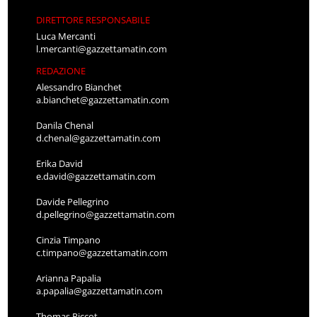
DIRETTORE RESPONSABILE
Luca Mercanti
l.mercanti@gazzettamatin.com
REDAZIONE
Alessandro Bianchet
a.bianchet@gazzettamatin.com
Danila Chenal
d.chenal@gazzettamatin.com
Erika David
e.david@gazzettamatin.com
Davide Pellegrino
d.pellegrino@gazzettamatin.com
Cinzia Timpano
c.timpano@gazzettamatin.com
Arianna Papalia
a.papalia@gazzettamatin.com
Thomas Piccot