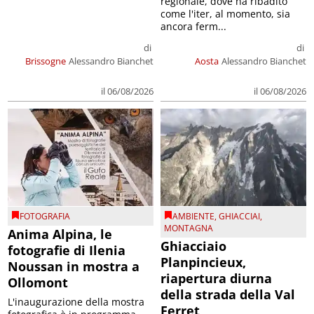
regionale, dove ha ribadito
come l'iter, al momento, sia
ancora ferm...
di
di
Brissogne
Alessandro Bianchet
Aosta
Alessandro Bianchet
il 06/08/2026
il 06/08/2026
FOTOGRAFIA
AMBIENTE
,
GHIACCIAI
,
MONTAGNA
Anima Alpina, le
Ghiacciaio
fotografie di Ilenia
Planpincieux,
Noussan in mostra a
riapertura diurna
Ollomont
della strada della Val
L'inaugurazione della mostra
Ferret