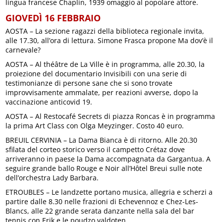
lingua francese Chaplin, 1939 omaggio al popolare attore.
GIOVEDÌ 16 FEBBRAIO
AOSTA – La sezione ragazzi della biblioteca regionale invita,
alle 17.30, all’ora di lettura. Simone Frasca propone Ma dov’è il
carnevale?
AOSTA – Al théâtre de La Ville è in programma, alle 20.30, la
proiezione del documentario Invisibili con una serie di
testimonianze di persone sane che si sono trovate
improvvisamente ammalate, per reazioni avverse, dopo la
vaccinazione anticovid 19.
AOSTA – Al Restocafé Secrets di piazza Roncas è in programma
la prima Art Class con Olga Meyzinger. Costo 40 euro.
BREUIL CERVINIA – La Dama Bianca è di ritorno. Alle 20.30
sfilata del corteo storico verso il campetto Crétaz dove
arriveranno in paese la Dama accompagnata da Gargantua. A
seguire grande ballo Rouge e Noir all’Hôtel Breui sulle note
dell’orchestra Lady Barbara.
ETROUBLES – Le landzette portano musica, allegria e scherzi a
partire dalle 8.30 nelle frazioni di Echevennoz e Chez-Les-
Blancs, alle 22 grande serata danzante nella sala del bar
tennis con Erik e le poudzo valdoten.