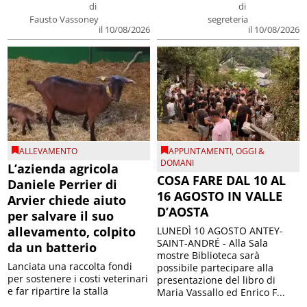
di
di
Fausto Vassoney
segreteria
il 10/08/2026
il 10/08/2026
ALLEVAMENTO
APPUNTAMENTI
,
OGGI &
DOMANI
L’azienda agricola
COSA FARE DAL 10 AL
Daniele Perrier di
16 AGOSTO IN VALLE
Arvier chiede aiuto
D’AOSTA
per salvare il suo
allevamento, colpito
LUNEDÌ 10 AGOSTO ANTEY-
SAINT-ANDRÉ - Alla Sala
da un batterio
mostre Biblioteca sarà
Lanciata una raccolta fondi
possibile partecipare alla
per sostenere i costi veterinari
presentazione del libro di
e far ripartire la stalla
Maria Vassallo ed Enrico F...