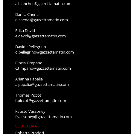
a.bianchet@gazzettamatin.com
Danila Chenal
d.chenal@gazzettamatin.com
Erika David
e.david@gazzettamatin.com
Davide Pellegrino
d.pellegrino@gazzettamatin.com
Cinzia Timpano
c.timpano@gazzettamatin.com
Arianna Papalia
a.papalia@gazzettamatin.com
Thomas Piccot
t.piccot@gazzettamatin.com
Fausto Vassoney
f.vassoney@gazzettamatin.com
SEGRETERIA
Roberta Prodoti