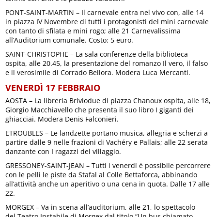
PONT-SAINT-MARTIN – Il carnevale entra nel vivo con, alle 14
in piazza IV Novembre di tutti i protagonisti del mini carnevale
con tanto di sfilata e mini rogo; alle 21 Carnevalissima
all’Auditorium comunale. Costo: 5 euro.
SAINT-CHRISTOPHE – La sala conferenze della biblioteca
ospita, alle 20.45, la presentazione del romanzo Il vero, il falso
e il verosimile di Corrado Bellora. Modera Luca Mercanti.
VENERDÌ 17 FEBBRAIO
AOSTA – La libreria Briviodue di piazza Chanoux ospita, alle 18,
Giorgio Macchiavello che presenta il suo libro I giganti dei
ghiacciai. Modera Denis Falconieri.
ETROUBLES – Le landzette portano musica, allegria e scherzi a
partire dalle 9 nelle frazioni di Vachéry e Pallais; alle 22 serata
danzante con I ragazzi del villaggio.
GRESSONEY-SAINT-JEAN – Tutti i venerdì è possibile percorrere
con le pelli le piste da Stafal al Colle Bettaforca, abbinando
all’attività anche un aperitivo o una cena in quota. Dalle 17 alle
22.
MORGEX – Va in scena all’auditorium, alle 21, lo spettacolo
del Teatro Instabile di Morgex dal titolo “Un bus chiamato