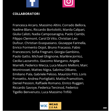
COLLABORATORI
Francesca Arcaro, Massimo Altini, Corrado Bellora,
Nadine Blanc, Riccardo Bortolotti, Manila Calipari,
Giulia Calisti, Nadia Camposaragna, Paolo Ciambi,
Filippo Clermont, Carol Di Vito, Christian Leo
Dufour, Christian Evaspasiano, Giuseppe Farinella,
Enrico Formento Dojot, Bruno Fracasso, Fabio
Francesconi, Sofia Fregnani, Giorgia Gambino,
Paolo Gatto, Michael Ghignone, Marlène Jorrioz,
Cecilia Lazzarotto, Giacomo Mangano, Angela
Marrelli, Federico Mecca, Luca Mauro Melloni, Marc
Montrosset, Matteo Nigra, Sabrina Olibano,
Emiliano Pala, Gabriele Peloso, Maurizio Pitti, Loris
Ponsetto, Andrea Portigliatti, Mattia Pramotton,
Deniel Pession, Raffaele Romano, Enrico Ruggeri,
Riccardo Savoye, Federica Tercinod, Federico
Tigellio Benvenuto, Luca Massimo Trifilò