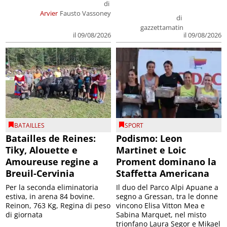
di
Arvier
Fausto Vassoney
di
gazzettamatin
il 09/08/2026
il 09/08/2026
BATAILLES
SPORT
Batailles de Reines:
Podismo: Leon
Tiky, Alouette e
Martinet e Loic
Amoureuse regine a
Proment dominano la
Breuil-Cervinia
Staffetta Americana
Per la seconda eliminatoria
Il duo del Parco Alpi Apuane a
estiva, in arena 84 bovine.
segno a Gressan, tra le donne
Reinon, 763 Kg, Regina di peso
vincono Elisa Vitton Mea e
di giornata
Sabina Marquet, nel misto
trionfano Laura Segor e Mikael