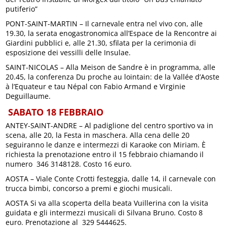
putiferio”
PONT-SAINT-MARTIN – Il carnevale entra nel vivo con, alle
19.30, la serata enogastronomica all’Espace de la Rencontre ai
Giardini pubblici e, alle 21.30, sfilata per la cerimonia di
esposizione dei vessilli delle Insulae.
SAINT-NICOLAS – Alla Meison de Sandre è in programma, alle
20.45, la conferenza Du proche au lointain: de la Vallée d’Aoste
à l’Equateur e tau Népal con Fabio Armand e Virginie
Deguillaume.
SABATO 18 FEBBRAIO
ANTEY-SAINT-ANDRE – Al padiglione del centro sportivo va in
scena, alle 20, la Festa in maschera. Alla cena delle 20
seguiranno le danze e intermezzi di Karaoke con Miriam. È
richiesta la prenotazione entro il 15 febbraio chiamando il
numero 346 3148128. Costo 16 euro.
AOSTA – Viale Conte Crotti festeggia, dalle 14, il carnevale con
trucca bimbi, concorso a premi e giochi musicali.
AOSTA Si va alla scoperta della beata Vuillerina con la visita
guidata e gli intermezzi musicali di Silvana Bruno. Costo 8
euro. Prenotazione al 329 5444625.