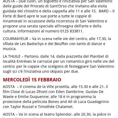
AOSTA – Due cuori, un biglietto è l’iniziativa per San Valentino
delle guide del Priorato di Sant’Orso che invitano alla visita
guidata del chiostro e della cappella alle 11 e alle 15. BARD – Il
Forte di Bard apre le sue porte a tutte le coppie di
innamorati in occasione della ricorrenza di San Valentino e
propone una serata speciale all’insegna dell’arte e della
cultura. Informazioni al numero 0125 833811.
COURMAYEUR – Va in scena nelle vie del centro, alle 17,30, la
sfilata de Les Badochys e dei Beuffon con tanto di danze e
musica.
LA THUILE – Partono, dalle 14, dalla piazzetta del Planibel di
località Entrèves le carrozze per un romantico giro nelle vie del
centro; per le coppie che scelgono di festeggiare San Valentino
sugli sci c’è l’iniziativa uno skipass per due.
MERCOLEDÌ 15 FEBBRAIO
AOSTA – Il cinema de la Ville proietta, alle 15.30 e alle 21, il
film Close di Lucas Dhont con Eden Dambrine, Gustav De
Waele e Emilie Duquenne; alle 18 è in programma la
proiezione della pellicola Bones and All di Luca Guadagnino
con Taylor Russel e Timothée Chalamet.
AOSTA – Va in scena al teatro Splendor, alle 20.30, la pièce in