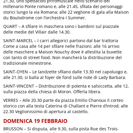
21.30, uno spettacolo priromuscale nello scenario del
millenario Ponte romano e, alle 21.45, sfilata dei personaggi
storici lungo la via Romana; alle 22 veglione di gala alla Maison
du Boulodrome con l’orchestra I Summer.
QUART – A sfilare in maschera sono i bambini sul piazzale
delle medie del Villair dalle 14.30.
SAINT-MARCEL – I carri allegorici partono dal bar trattoria
Come a casa alle 14 per sfilare nelle frazioni; alle 16 arrivo
delle maschere a Maison Nouchy dove è allestita la buvette
con tanto di street food. Non mancherà la distribuzione del
tradizionale minestrone.
SAINT-OYEN – Le landzette sfilano dalle 13.30 nel capoluogo e,
alle 21.30, si balla al foyer de fond sulle note di Lady Barbara.
SAINT-VINCENT – Distribuzione di polenta e salsiccetta, alle 12,
sulla piazza della chiesa di Moron. Offerta libera.
VERRES – Alle 20.30 parte da piazza Emilio Chanoux il corteo
storico con alla testa Caterina di Challant e Pierre d’Introd; alle
22.30 Veglionissimo di apertura al castello.
DOMENICA 19 FEBBRAIO
BRUSSON – Si disputa, alle 9.30, sulla pista Rue des Trois-