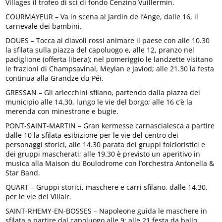
Villages il trofeo di sci di fondo Cenzino Vuillermin.
COURMAYEUR – Va in scena al Jardin de l’Ange, dalle 16, il
carnevale dei bambini.
DOUES – Tocca ai diavoli rossi animare il paese con alle 10.30
la sfilata sulla piazza del capoluogo e, alle 12, pranzo nel
padiglione (offerta libera); nel pomeriggio le landzette visitano
le frazioni di Champsavinal, Meylan e Javiod; alle 21.30 la festa
continua alla Grandze du Péi.
GRESSAN – Gli arlecchini sfilano, partendo dalla piazza del
municipio alle 14.30, lungo le vie del borgo; alle 16 c’è la
merenda con minestrone e bugie.
PONT-SAINT-MARTIN – Gran kermesse carnascialesca a partire
dalle 10 la sfilata-esibizione per le vie del centro dei
personaggi storici, alle 14.30 parata dei gruppi folcloristici e
dei gruppi mascherati; alle 19.30 è previsto un aperitivo in
musica alla Maison du Boulodrome con l’orchestra Antonella &
Star Band.
QUART – Gruppi storici, maschere e carri sfilano, dalle 14.30,
per le vie del Villair.
SAINT-RHEMY-EN-BOSSES – Napoleone guida le maschere in
sfilata a partire dal capoluogo alle 9; alle 21 festa da ballo.