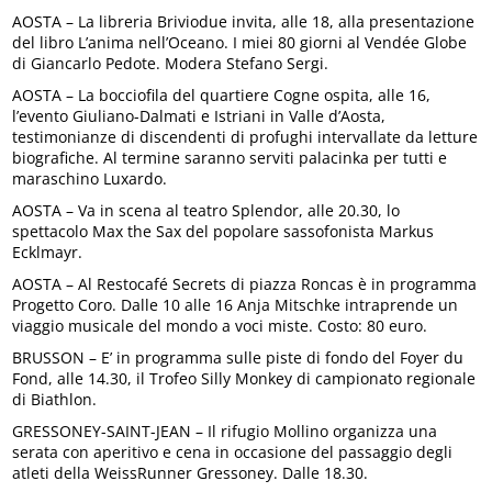
AOSTA – La libreria Briviodue invita, alle 18, alla presentazione
del libro L’anima nell’Oceano. I miei 80 giorni al Vendée Globe
di Giancarlo Pedote. Modera Stefano Sergi.
AOSTA – La bocciofila del quartiere Cogne ospita, alle 16,
l’evento Giuliano-Dalmati e Istriani in Valle d’Aosta,
testimonianze di discendenti di profughi intervallate da letture
biografiche. Al termine saranno serviti palacinka per tutti e
maraschino Luxardo.
AOSTA – Va in scena al teatro Splendor, alle 20.30, lo
spettacolo Max the Sax del popolare sassofonista Markus
Ecklmayr.
AOSTA – Al Restocafé Secrets di piazza Roncas è in programma
Progetto Coro. Dalle 10 alle 16 Anja Mitschke intraprende un
viaggio musicale del mondo a voci miste. Costo: 80 euro.
BRUSSON – E’ in programma sulle piste di fondo del Foyer du
Fond, alle 14.30, il Trofeo Silly Monkey di campionato regionale
di Biathlon.
GRESSONEY-SAINT-JEAN – Il rifugio Mollino organizza una
serata con aperitivo e cena in occasione del passaggio degli
atleti della WeissRunner Gressoney. Dalle 18.30.