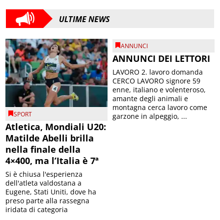
ULTIME NEWS
ANNUNCI
ANNUNCI DEI LETTORI
LAVORO 2. lavoro domanda
CERCO LAVORO signore 59
enne, italiano e volenteroso,
amante degli animali e
montagna cerca lavoro come
SPORT
garzone in alpeggio, ...
Atletica, Mondiali U20:
Matilde Abelli brilla
nella finale della
4×400, ma l’Italia è 7ª
Si è chiusa l'esperienza
dell'atleta valdostana a
Eugene, Stati Uniti, dove ha
preso parte alla rassegna
iridata di categoria