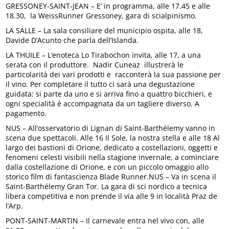
GRESSONEY-SAINT-JEAN – E’ in programma, alle 17.45 e alle
18.30, la WeissRunner Gressoney, gara di scialpinismo.
LA SALLE – La sala consiliare del municipio ospita, alle 18,
Davide D’Acunto che parla dell’Islanda.
LA THUILE – L’enoteca Lo Tirabochon invita, alle 17, a una
serata con il produttore. Nadir Cuneaz illustrerà le
particolarità dei vari prodotti e racconterà la sua passione per
il vino. Per completare il tutto ci sarà una degustazione
guidata: si parte da uno e si arriva fino a quattro bicchieri, e
ogni specialità è accompagnata da un tagliere diverso. A
pagamento.
NUS – All’osservatorio di Lignan di Saint-Barthélemy vanno in
scena due spettacoli. Alle 16 Il Sole, la nostra stella e alle 18 Al
largo dei bastioni di Orione, dedicato a costellazioni, oggetti e
fenomeni celesti visibili nella stagione invernale, a cominciare
dalla costellazione di Orione, e con un piccolo omaggio allo
storico film di fantascienza Blade Runner.NUS – Va in scena il
Saint-Barthélemy Gran Tor. La gara di sci nordico a tecnica
libera competitiva e non prende il via alle 9 in località Praz de
l’Arp.
PONT-SAINT-MARTIN – Il carnevale entra nel vivo con, alle