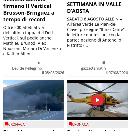
SETTIMANA IN VALLE
firmano il Vertical
D’AOSTA
Brusson-Bringuez a
tempo di record
SABATO 8 AGOSTO ALLEIN –
All’area verde Le Plan-de-
Oltre 200 atleti al via
Clavel prosegue “ItinerDante”,
dell'ultima tappa del Défì
le letture dantesche, con la
Vertical, sul podio anche
partecipazione di Antonello
Mathieu Brunod, Alex
Pistritto (...
Noussan, Miriam Di Vincenzo
e Kaitlin Allen
di
di
Davide Pellegrino
gazzettamatin
il 08/08/2026
il 07/08/2026
CRONACA
CRONACA