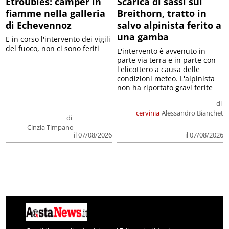
Etroubles: camper in
Scarica di sassi sul
fiamme nella galleria
Breithorn, tratto in
di Echevennoz
salvo alpinista ferito a
una gamba
E in corso l'intervento dei vigili
del fuoco, non ci sono feriti
L'intervento è avvenuto in
parte via terra e in parte con
l'elicottero a causa delle
condizioni meteo. L'alpinista
non ha riportato gravi ferite
di
cervinia
Alessandro Bianchet
di
Cinzia Timpano
il 07/08/2026
il 07/08/2026