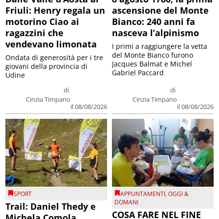
Friuli: Henry regala un
ascensione del Monte
motorino Ciao ai
Bianco: 240 anni fa
ragazzini che
nasceva l’alpinismo
vendevano limonata
I primi a raggiungere la vetta
del Monte Bianco furono
Ondata di generosità per i tre
Jacques Balmat e Michel
giovani della provincia di
Gabriel Paccard
Udine
di
di
Cinzia Timpano
Cinzia Timpano
il 08/08/2026
il 08/08/2026
SPORT
APPUNTAMENTI
,
OGGI &
DOMANI
Trail: Daniel Thedy e
COSA FARE NEL FINE
Michela Comola