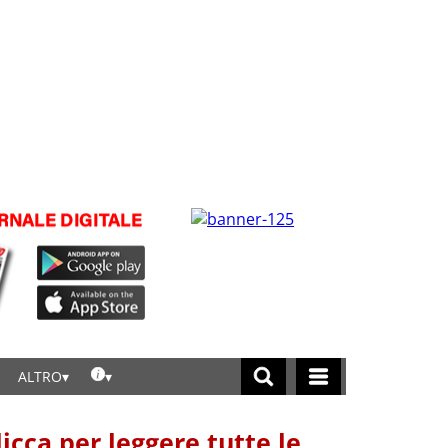
ALTRO
licca per leggere tutte le