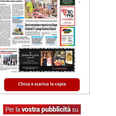
Clicca e scarica la copia