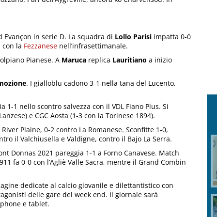
 Evançon in serie D. La squadra di
Lollo Parisi
impatta 0-0
a con la
Fezzanese
nell’infrasettimanale.
 Volpiano Pianese. A
Maruca
replica
Lauritiano
a inizio
mozione
. I gialloblu cadono 3-1 nella tana del Lucento,
ia 1-1 nello scontro salvezza con il VDL Fiano Plus. Si
 Lanzese) e CGC Aosta (1-3 con la Torinese 1894).
l River Plaine, 0-2 contro La Romanese. Sconfitte 1-0,
ro il Valchiusella e Valdigne, contro il Bajo La Serra.
nt Donnas 2021 pareggia 1-1 a Forno Canavese. Match
 1911 fa 0-0 con l’Agliè Valle Sacra, mentre il Grand Combin
agine dedicate al calcio giovanile e dilettantistico con
rotagonisti delle gare del week end. Il giornale sarà
phone e tablet.