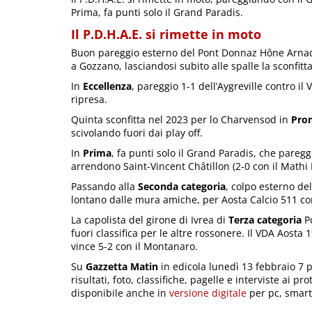
Prima, fa punti solo il Grand Paradis.
Il P.D.H.A.E. si rimette in moto
Buon pareggio esterno del Pont Donnaz Hône Arnad
a Gozzano, lasciandosi subito alle spalle la sconfitt
In
Eccellenza
, pareggio 1-1 dell’Aygreville contro il
ripresa.
Quinta sconfitta nel 2023 per lo Charvensod in
Pro
scivolando fuori dai play off.
In
Prima
, fa punti solo il Grand Paradis, che paregg
arrendono Saint-Vincent Châtillon (2-0 con il Mathi
Passando alla
Seconda categoria
, colpo esterno de
lontano dalle mura amiche, per Aosta Calcio 511 cont
La capolista del girone di Ivrea di
Terza categoria
Po
fuori classifica per le altre rossonere. Il VDA Aosta
vince 5-2 con il Montanaro.
Su
Gazzetta Matin
in edicola lunedì 13 febbraio 7 p
risultati, foto, classifiche, pagelle e interviste ai p
disponibile anche in
versione digitale
per pc, smart