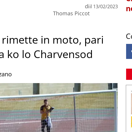
di
il
13/02/2023
n
Thomas Piccot
C
si rimette in moto, pari
ora ko lo Charvensod
zzano