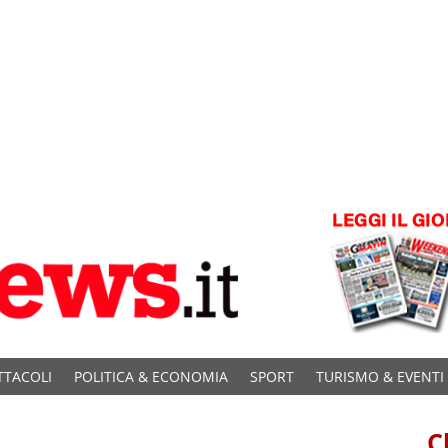
TTACOLI
POLITICA & ECONOMIA
SPORT
TURISMO & EVENTI
C