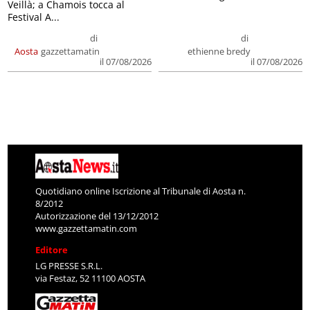
Veillà; a Chamois tocca al
Festival A...
di
di
Aosta
gazzettamatin
ethienne bredy
il 07/08/2026
il 07/08/2026
Quotidiano online Iscrizione al Tribunale di Aosta n.
8/2012
Autorizzazione del 13/12/2012
www.gazzettamatin.com
Editore
LG PRESSE S.R.L.
via Festaz, 52 11100 AOSTA