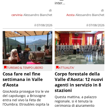
inter...
di
di
cervinia
Alessandro Bianchet
Aosta
Alessandro Bianchet
il 07/08/2026
il 07/08/2026
TURISMO & TEMPO LIBERO
ATTUALITA'
Cosa fare nel fine
Corpo forestale della
settimana in Valle
Valle d’Aosta: 12 nuovi
d’Aosta
agenti in servizio in 8
stazioni
GiocAosta prosegue tra le vie
del capoluogo; a Brissogne
Questa mattina, a palazzo
entra nel vivo la Feta de
regionale, si è tenuta la
l’Oumbra; Etroubles ospita la
cerimonia di giuramento