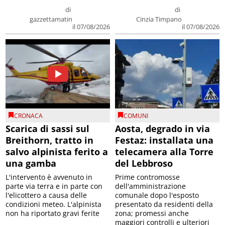
di
di
gazzettamatin
Cinzia Timpano
il 07/08/2026
il 07/08/2026
CRONACA
COMUNI
Scarica di sassi sul
Aosta, degrado in via
Breithorn, tratto in
Festaz: installata una
salvo alpinista ferito a
telecamera alla Torre
una gamba
del Lebbroso
L'intervento è avvenuto in
Prime contromosse
parte via terra e in parte con
dell'amministrazione
l'elicottero a causa delle
comunale dopo l'esposto
condizioni meteo. L'alpinista
presentato da residenti della
non ha riportato gravi ferite
zona; promessi anche
maggiori controlli e ulteriori