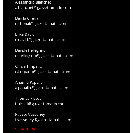
Alessandro Bianchet
a.bianchet@gazzettamatin.com
Danila Chenal
d.chenal@gazzettamatin.com
Erika David
e.david@gazzettamatin.com
Davide Pellegrino
d.pellegrino@gazzettamatin.com
Cinzia Timpano
c.timpano@gazzettamatin.com
Arianna Papalia
a.papalia@gazzettamatin.com
Thomas Piccot
t.piccot@gazzettamatin.com
Fausto Vassoney
f.vassoney@gazzettamatin.com
SEGRETERIA