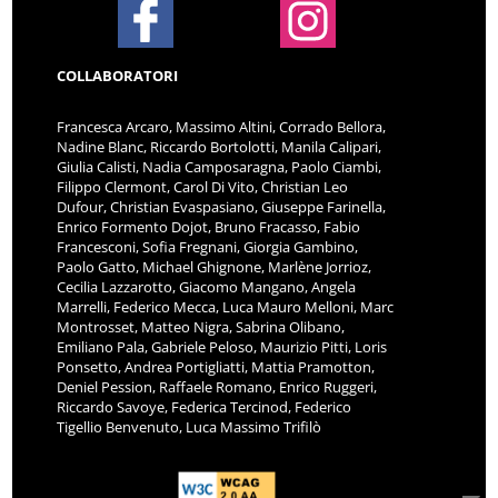
COLLABORATORI
Francesca Arcaro, Massimo Altini, Corrado Bellora,
Nadine Blanc, Riccardo Bortolotti, Manila Calipari,
Giulia Calisti, Nadia Camposaragna, Paolo Ciambi,
Filippo Clermont, Carol Di Vito, Christian Leo
Dufour, Christian Evaspasiano, Giuseppe Farinella,
Enrico Formento Dojot, Bruno Fracasso, Fabio
Francesconi, Sofia Fregnani, Giorgia Gambino,
Paolo Gatto, Michael Ghignone, Marlène Jorrioz,
Cecilia Lazzarotto, Giacomo Mangano, Angela
Marrelli, Federico Mecca, Luca Mauro Melloni, Marc
Montrosset, Matteo Nigra, Sabrina Olibano,
Emiliano Pala, Gabriele Peloso, Maurizio Pitti, Loris
Ponsetto, Andrea Portigliatti, Mattia Pramotton,
Deniel Pession, Raffaele Romano, Enrico Ruggeri,
Riccardo Savoye, Federica Tercinod, Federico
Tigellio Benvenuto, Luca Massimo Trifilò