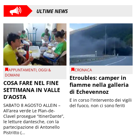
ULTIME NEWS
APPUNTAMENTI
,
OGGI &
CRONACA
DOMANI
Etroubles: camper in
COSA FARE NEL FINE
fiamme nella galleria
SETTIMANA IN VALLE
di Echevennoz
D’AOSTA
E in corso l'intervento dei vigili
SABATO 8 AGOSTO ALLEIN –
del fuoco, non ci sono feriti
All’area verde Le Plan-de-
Clavel prosegue “ItinerDante”,
le letture dantesche, con la
partecipazione di Antonello
Pistritto (...