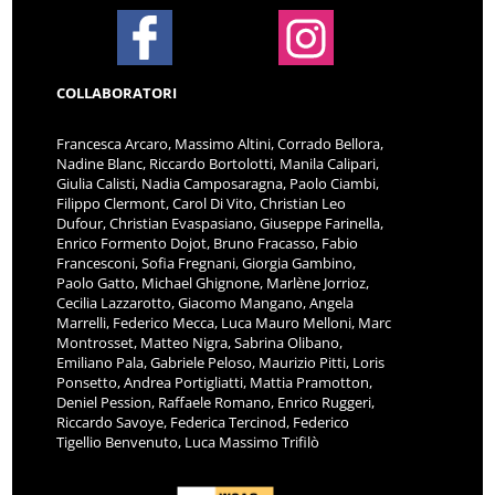
COLLABORATORI
Francesca Arcaro, Massimo Altini, Corrado Bellora,
Nadine Blanc, Riccardo Bortolotti, Manila Calipari,
Giulia Calisti, Nadia Camposaragna, Paolo Ciambi,
Filippo Clermont, Carol Di Vito, Christian Leo
Dufour, Christian Evaspasiano, Giuseppe Farinella,
Enrico Formento Dojot, Bruno Fracasso, Fabio
Francesconi, Sofia Fregnani, Giorgia Gambino,
Paolo Gatto, Michael Ghignone, Marlène Jorrioz,
Cecilia Lazzarotto, Giacomo Mangano, Angela
Marrelli, Federico Mecca, Luca Mauro Melloni, Marc
Montrosset, Matteo Nigra, Sabrina Olibano,
Emiliano Pala, Gabriele Peloso, Maurizio Pitti, Loris
Ponsetto, Andrea Portigliatti, Mattia Pramotton,
Deniel Pession, Raffaele Romano, Enrico Ruggeri,
Riccardo Savoye, Federica Tercinod, Federico
Tigellio Benvenuto, Luca Massimo Trifilò