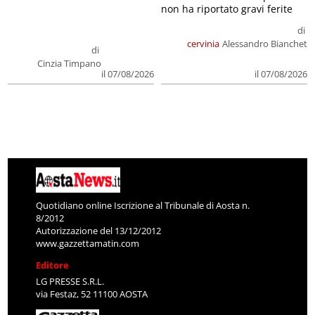
non ha riportato gravi ferite
di
cervinia
Alessandro Bianchet
di
Cinzia Timpano
il 07/08/2026
il 07/08/2026
Quotidiano online Iscrizione al Tribunale di Aosta n.
8/2012
Autorizzazione del 13/12/2012
www.gazzettamatin.com
Editore
LG PRESSE S.R.L.
via Festaz, 52 11100 AOSTA