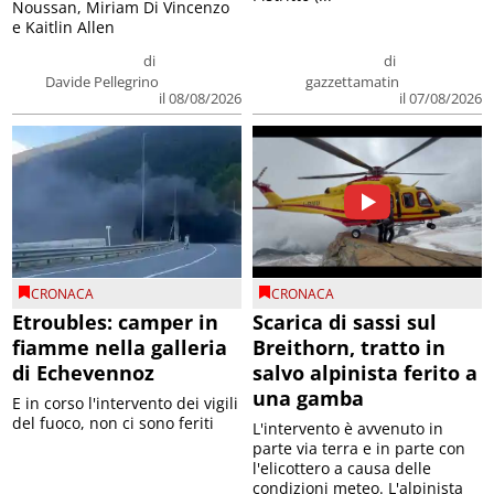
Noussan, Miriam Di Vincenzo
e Kaitlin Allen
di
di
Davide Pellegrino
gazzettamatin
il 08/08/2026
il 07/08/2026
CRONACA
CRONACA
Etroubles: camper in
Scarica di sassi sul
fiamme nella galleria
Breithorn, tratto in
di Echevennoz
salvo alpinista ferito a
una gamba
E in corso l'intervento dei vigili
del fuoco, non ci sono feriti
L'intervento è avvenuto in
parte via terra e in parte con
l'elicottero a causa delle
condizioni meteo. L'alpinista