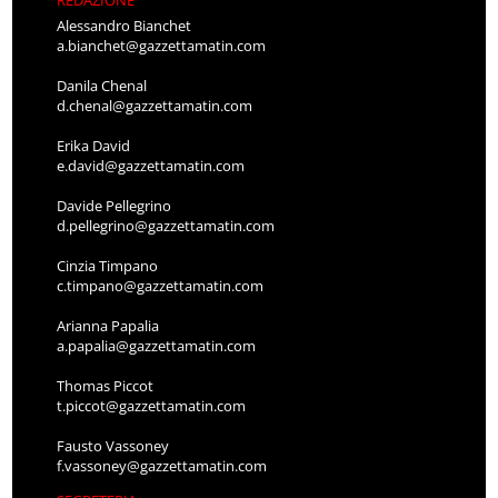
REDAZIONE
Alessandro Bianchet
a.bianchet@gazzettamatin.com
Danila Chenal
d.chenal@gazzettamatin.com
Erika David
e.david@gazzettamatin.com
Davide Pellegrino
d.pellegrino@gazzettamatin.com
Cinzia Timpano
c.timpano@gazzettamatin.com
Arianna Papalia
a.papalia@gazzettamatin.com
Thomas Piccot
t.piccot@gazzettamatin.com
Fausto Vassoney
f.vassoney@gazzettamatin.com