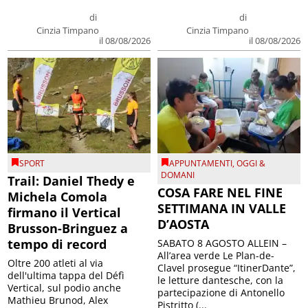
di
di
Cinzia Timpano
Cinzia Timpano
il 08/08/2026
il 08/08/2026
SPORT
APPUNTAMENTI
,
OGGI &
DOMANI
Trail: Daniel Thedy e
COSA FARE NEL FINE
Michela Comola
SETTIMANA IN VALLE
firmano il Vertical
D’AOSTA
Brusson-Bringuez a
tempo di record
SABATO 8 AGOSTO ALLEIN –
All’area verde Le Plan-de-
Oltre 200 atleti al via
Clavel prosegue “ItinerDante”,
dell'ultima tappa del Défì
le letture dantesche, con la
Vertical, sul podio anche
partecipazione di Antonello
Mathieu Brunod, Alex
Pistritto (...