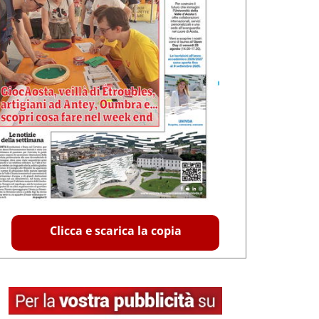
Clicca e scarica la copia