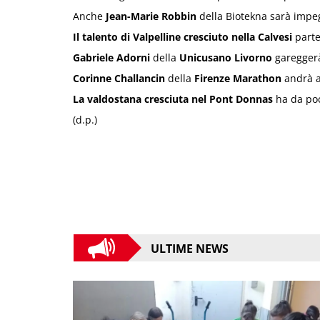
Anche
Jean-Marie Robbin
della Biotekna sarà impeg
Il talento di Valpelline cresciuto nella Calvesi
parte 
Gabriele Adorni
della
Unicusano Livorno
gareggerà
Corinne Challancin
della
Firenze Marathon
andrà a 
La valdostana cresciuta nel Pont Donnas
ha da poc
(d.p.)
ULTIME NEWS