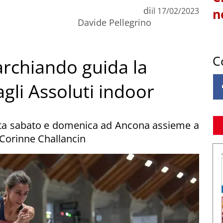
di
il
17/02/2023
n
Davide Pellegrino
C
archiando guida la
gli Assoluti indoor
ata sabato e domenica ad Ancona assieme a
 Corinne Challancin