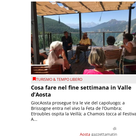
TURISMO & TEMPO LIBERO
Cosa fare nel fine settimana in Valle
d’Aosta
GiocAosta prosegue tra le vie del capoluogo; a
Brissogne entra nel vivo la Feta de l’Oumbra;
Etroubles ospita la Veillà; a Chamois tocca al Festiva
A...
di
Aosta
gazzettamatin