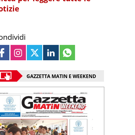
otizie
ondividi
GAZZETTA MATIN E WEEKEND