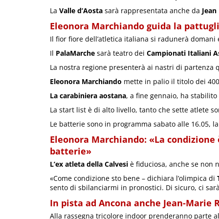
La
Valle d’Aosta
sarà rappresentata anche da
Jean
Eleonora Marchiando guida la pattugli
Il fior fiore dell’atletica italiana si radunerà doma
Il
PalaMarche
sarà teatro dei
Campionati Italiani A
La nostra regione presenterà ai nastri di partenza q
Eleonora Marchiando
mette in palio il titolo dei 40
La carabiniera aostana
, a fine gennaio, ha stabilit
La start list è di alto livello, tanto che sette atlete
Le batterie sono in programma sabato alle 16.05, la 
Eleonora Marchiando: «La condizione è
batterie»
L’ex atleta della Calvesi
è fiduciosa, anche se non n
«Come condizione sto bene – dichiara l’olimpica di
sento di sbilanciarmi in pronostici. Di sicuro, ci sar
In pista ad Ancona anche Jean-Marie R
Alla rassegna tricolore indoor prenderanno parte alt