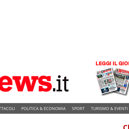
TTACOLI
POLITICA & ECONOMIA
SPORT
TURISMO & EVENTI
C