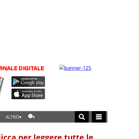
ALTRO
licca per leggere tutte le