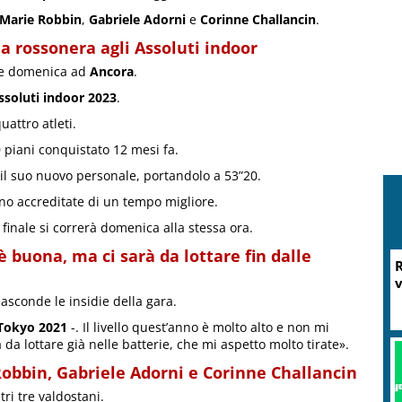
 Marie Robbin
,
Gabriele Adorni
e
Corinne Challancin
.
a rossonera agli Assoluti indoor
ni e domenica ad
Ancora
.
ssoluti indoor 2023
.
uattro atleti.
0 piani conquistato 12 mesi fa.
o il suo nuovo personale, portandolo a 53”20.
 sono accreditate di un tempo migliore.
finale si correrà domenica alla stessa ora.
 buona, ma ci sarà da lottare fin dalle
R
v
asconde le insidie della gara.
Tokyo 2021
-. Il livello quest’anno è molto alto e non mi
à da lottare già nelle batterie, che mi aspetto molto tirate».
obbin, Gabriele Adorni e Corinne Challancin
ri tre valdostani.