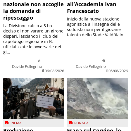
nazionale non accoglie
all’Accademia Ivan
la domanda di
Francescato
ripescaggio
Inizio della nuova stagione
agonistica all'insegna delle
La Divisione calcio a 5 ha
soddisfazioni per il giovane
deciso di non varare un girone
talento dello Stade Valdôtain
dispari, lasciando il club del
capoluogo regionale in B;
ufficializzate le avversarie dei
gi...
di
di
Davide Pellegrino
Davide Pellegrino
il 06/08/2026
il 05/08/2026
CINEMA
CRONACA
Produzione
Frana sul Cervino, le