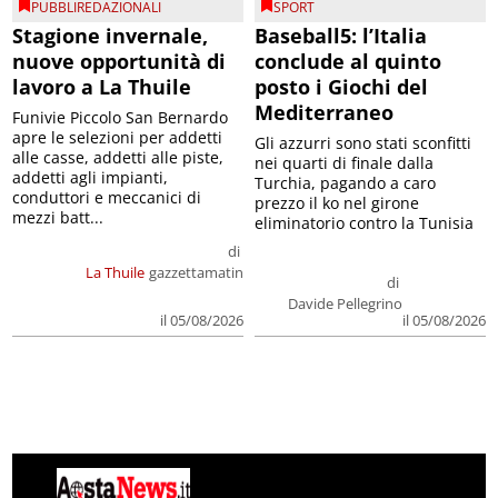
PUBBLIREDAZIONALI
SPORT
Stagione invernale,
Baseball5: l’Italia
nuove opportunità di
conclude al quinto
lavoro a La Thuile
posto i Giochi del
Mediterraneo
Funivie Piccolo San Bernardo
apre le selezioni per addetti
Gli azzurri sono stati sconfitti
alle casse, addetti alle piste,
nei quarti di finale dalla
addetti agli impianti,
Turchia, pagando a caro
conduttori e meccanici di
prezzo il ko nel girone
mezzi batt...
eliminatorio contro la Tunisia
di
La Thuile
gazzettamatin
di
Davide Pellegrino
il 05/08/2026
il 05/08/2026