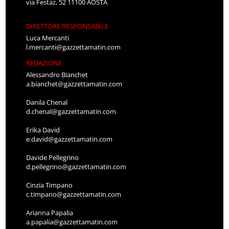
via Festaz, 52 11100 AOSTA
DIRETTORE RESPONSABILE
Luca Mercanti
l.mercanti@gazzettamatin.com
REDAZIONE
Alessandro Bianchet
a.bianchet@gazzettamatin.com
Danila Chenal
d.chenal@gazzettamatin.com
Erika David
e.david@gazzettamatin.com
Davide Pellegrino
d.pellegrino@gazzettamatin.com
Cinzia Timpano
c.timpano@gazzettamatin.com
Arianna Papalia
a.papalia@gazzettamatin.com