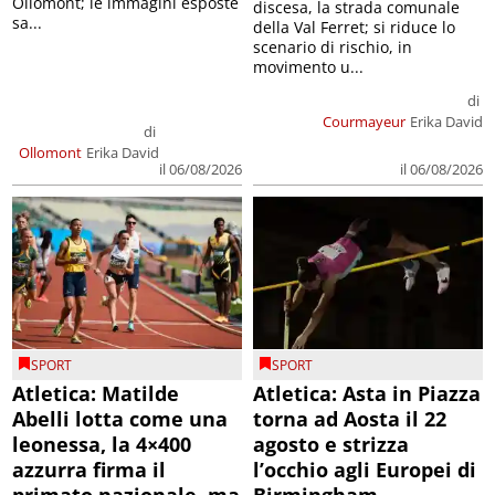
Ollomont; le immagini esposte
discesa, la strada comunale
sa...
della Val Ferret; si riduce lo
scenario di rischio, in
movimento u...
di
Courmayeur
Erika David
di
Ollomont
Erika David
il 06/08/2026
il 06/08/2026
SPORT
SPORT
Atletica: Matilde
Atletica: Asta in Piazza
Abelli lotta come una
torna ad Aosta il 22
leonessa, la 4×400
agosto e strizza
azzurra firma il
l’occhio agli Europei di