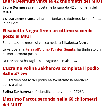
Laure Desmurs vince la 42 chilometri del MIUT
Laure Desmurs
si è imposta nella gara da 42 chilometri del
MIUT
.
L’ultrarunner transalpina
ha trionfato chiudendo la sua fatica
in 4h17’21.
Elisabetta Negra firma un ottimo secondo
posto al MIUT
Sulla piazza d’onore si è accomodata
Elisabetta Negra
.
La valdostana,
terza all’ultimo
Tor des Géants
, ha timbrato un
ottimo secondo posto.
La rossonera ha tagliato il traguardo in 4h21’24”.
L’ucraina Polina Zakharova completa il podio
della 42 km
Sul gradino basso del podio ha sventolato la bandiera
dell’
Ucraina
.
Polina Zakharova
si è classificata terza in 4h22’06”.
Massimo Farcoz secondo nella 60 chilometri
del MIUT