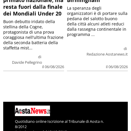
primato nazionale, ma
Birmingham
resta fuori dalla finale
La speranza degli
dei Mondiali Under 20
organizzatori è di portare sulla
pedana del salotto buono
Buon debutto iridato della
della città alcuni atleti reduci
stellina della Cogne,
dalla rassegna continentale in
protagonista di una prova
programma ...
coraggiosa nell'ultima frazione
della seconda batteria della
staffetta mist...
di
Redazione Aostanews.it
di
Davide Pellegrino
il 06/08/2026
il 06/08/2026
Quotidiano online Iscrizione al Tribunale di Aosta n.
8/2012