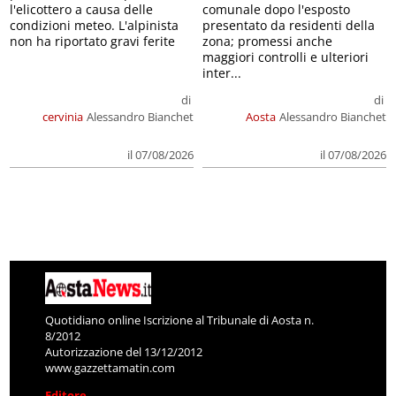
l'elicottero a causa delle
comunale dopo l'esposto
condizioni meteo. L'alpinista
presentato da residenti della
non ha riportato gravi ferite
zona; promessi anche
maggiori controlli e ulteriori
inter...
di
di
cervinia
Alessandro Bianchet
Aosta
Alessandro Bianchet
il 07/08/2026
il 07/08/2026
Quotidiano online Iscrizione al Tribunale di Aosta n.
8/2012
Autorizzazione del 13/12/2012
www.gazzettamatin.com
Editore