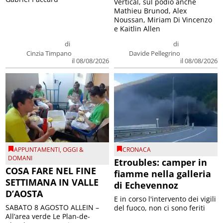
Vertical, sul podio anche
Mathieu Brunod, Alex
Noussan, Miriam Di Vincenzo
e Kaitlin Allen
di
di
Cinzia Timpano
Davide Pellegrino
il 08/08/2026
il 08/08/2026
APPUNTAMENTI
,
OGGI &
CRONACA
DOMANI
Etroubles: camper in
COSA FARE NEL FINE
fiamme nella galleria
SETTIMANA IN VALLE
di Echevennoz
D’AOSTA
E in corso l'intervento dei vigili
SABATO 8 AGOSTO ALLEIN –
del fuoco, non ci sono feriti
All’area verde Le Plan-de-