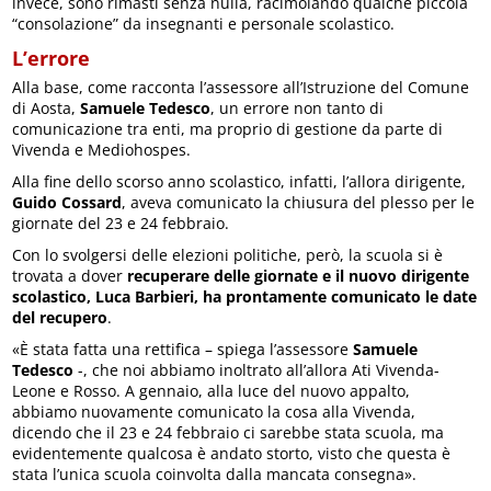
invece, sono rimasti senza nulla, racimolando qualche piccola
“consolazione” da insegnanti e personale scolastico.
L’errore
Alla base, come racconta l’assessore all’Istruzione del Comune
di Aosta,
Samuele Tedesco
, un errore non tanto di
comunicazione tra enti, ma proprio di gestione da parte di
Vivenda e Mediohospes.
Alla fine dello scorso anno scolastico, infatti, l’allora dirigente,
Guido Cossard
, aveva comunicato la chiusura del plesso per le
giornate del 23 e 24 febbraio.
Con lo svolgersi delle elezioni politiche, però, la scuola si è
trovata a dover
recuperare delle giornate e il nuovo dirigente
scolastico, Luca Barbieri, ha prontamente comunicato le date
del recupero
.
«È stata fatta una rettifica – spiega l’assessore
Samuele
Tedesco
-, che noi abbiamo inoltrato all’allora Ati Vivenda-
Leone e Rosso. A gennaio, alla luce del nuovo appalto,
abbiamo nuovamente comunicato la cosa alla Vivenda,
dicendo che il 23 e 24 febbraio ci sarebbe stata scuola, ma
evidentemente qualcosa è andato storto, visto che questa è
stata l’unica scuola coinvolta dalla mancata consegna».