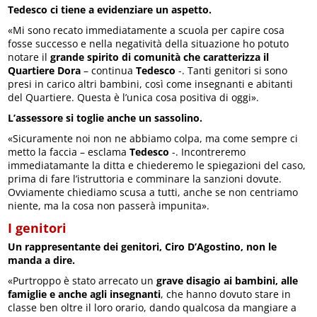
Tedesco ci tiene a evidenziare un aspetto.
«Mi sono recato immediatamente a scuola per capire cosa
fosse successo e nella negatività della situazione ho potuto
notare il
grande spirito di comunità che caratterizza il
Quartiere Dora
– continua
Tedesco
-. Tanti genitori si sono
presi in carico altri bambini, così come insegnanti e abitanti
del Quartiere. Questa è l’unica cosa positiva di oggi».
L’assessore si toglie anche un sassolino.
«Sicuramente noi non ne abbiamo colpa, ma come sempre ci
metto la faccia – esclama
Tedesco
-. Incontreremo
immediatamante la ditta e chiederemo le spiegazioni del caso,
prima di fare l’istruttoria e comminare la sanzioni dovute.
Ovviamente chiediamo scusa a tutti, anche se non centriamo
niente, ma la cosa non passerà impunita».
I genitori
Un rappresentante dei genitori, Ciro D’Agostino, non le
manda a dire.
«Purtroppo è stato arrecato un
grave disagio ai bambini, alle
famiglie e anche agli insegnanti
, che hanno dovuto stare in
classe ben oltre il loro orario, dando qualcosa da mangiare a